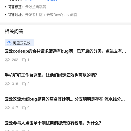
问答标签：
云效点击跳转
问答地址：
开发者社区
>
云效DevOps
>
问答
相关问答
阿里云云效
云效codeup的合并请求筛选有bug啊，已开启的分类，点进去有很多都是已关闭的怎么回事？
262
1
手机钉钉工作台这里，让他们绑定云效也可以的吧？
318
2
云效这流水线bug是真的莫名其妙啊... 分支明明是存在 流水线分支管理器报不存在？
417
0
云效参与人点击单个测试用例提示没有权限，为什么？