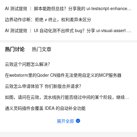
AI 测试提效 ｜ 脚本能跑但总挂？分享我的 ui-testscript-enhancer + Skill UI 自动化健壮性增强方案
边界动作诊断：拒绝 ≠ 终止，权利差异未区分
AI 测试提效 ｜ UI 自动化测不出样式 bug？分享 ui-visual-assert + Skill 视觉断言与多浏览器适配方案
热门讨论
热门文章
云效这个问题怎么解决？
在webstorm里的Qoder CN插件无法使用自定义的MCP服务器
云效怎么申请体验下 你们新版合并请求？
如图，请问在云效，流水线执行能否绕过中间的某个阶段，继续向后执行？
通义灵码插件会覆盖 IDEA 的自动补全功能
QoderCN Jetbrains插件存在EDT反模式
展开全部
更新到2.5.0后经常引起PyCharm闪退，后续多次重启在更新项目索引的时候闪退退