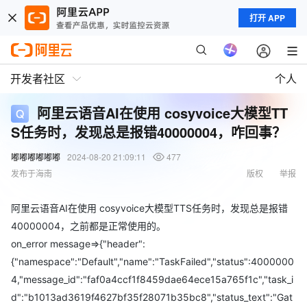
打开 APP
开发者社区
个人
阿里云语音AI在使用 cosyvoice大模型TT
S任务时，发现总是报错40000004，咋回事？
嘟嘟嘟嘟嘟嘟
2024-08-20 21:09:11
477
发布于海南
版权
举报
阿里云语音AI在使用 cosyvoice大模型TTS任务时，发现总是报错
40000004，之前都是正常使用的。
on_error message=>{"header":
{"namespace":"Default","name":"TaskFailed","status":4000000
4,"message_id":"faf0a4ccf1f8459dae64ece15a765f1c","task_i
d":"b1013ad3619f4627bf35f28071b35bc8","status_text":"Gat