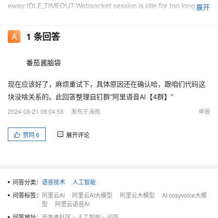
eway:IDLE_TIMEOUT:Websocket session is idle for too long
展开
time, the last directive is 'StopSynthesis'!"}} args=>()
1
条回答
番茄酱脑袋
现在应该好了，麻烦重试下，具体原因还在确认哈，跟咱们代码这
块没啥关系的。此回答整理自钉群“阿里语音AI【4群】”
2024-08-21 08:04:58
发布于海南
举报
赞同
6
展开评论
问答分类：
语音技术
人工智能
问答标签：
阿里云AI
阿里云AI大模型
阿里云大模型
AI cosyvoice大模
型
阿里云语音AI
问答地址：
开发者社区
>
人工智能
>
问答