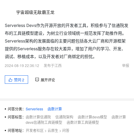
宇宙超级无敌霸王龙
Serverless Devs作为开源开放的开发者工具，积极参与了信通院发
布的工具链模型建设，为树立行业领域统一规范发挥了助推作用。
Serverless架构的发展面临的主要问题包括各大云厂商和开源框架
提供的Serverless服务存在较大差异，增加了用户的学习、开发、
调试、移植成本，以及开发者对厂商绑定的担忧。
2024-08-19 22:36:12
发布于江西
举报
赞同
2
展开评论
问答分类：
Serverless
函数计算
问答标签：
函数计算信通院
信通院架构
函数计算devs模型
函数计算
devs信通院工具链模型
函数计算工具链模型
问答地址：
开发者社区
>
云原生
>
问答