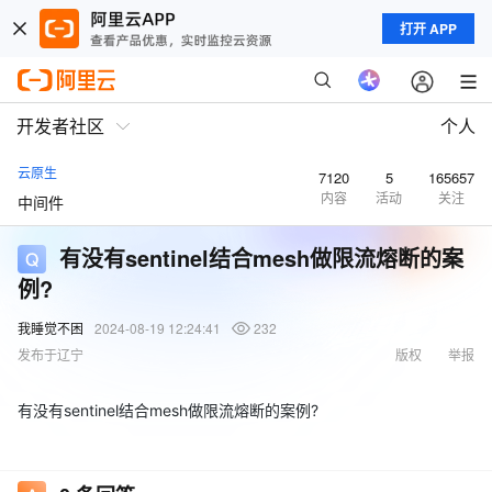
打开 APP
开发者社区
个人
云原生
7120
5
165657
内容
活动
关注
中间件
有没有sentinel结合mesh做限流熔断的案
例?
我睡觉不困
2024-08-19 12:24:41
232
发布于辽宁
版权
举报
有没有sentinel结合mesh做限流熔断的案例?