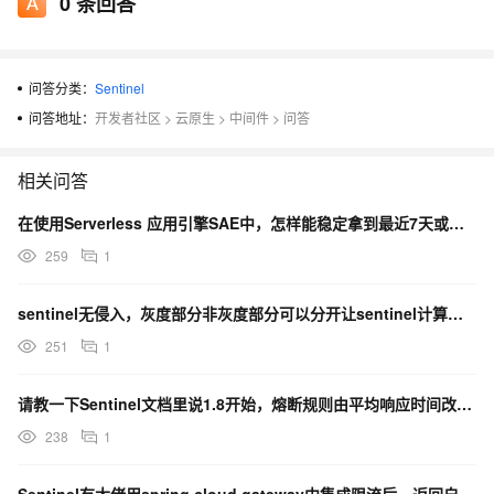
0
条回答
问答分类：
Sentinel
问答地址：
开发者社区
>
云原生
>
中间件
>
问答
相关问答
在使用Serverless 应用引擎SAE中，怎样能稳定拿到最近7天或者更长时间的程序的本地写入文件
259
1
sentinel无侵入，灰度部分非灰度部分可以分开让sentinel计算限流吗？
251
1
请教一下Sentinel文档里说1.8开始，熔断规则由平均响应时间改成了慢调用比例。请问是什么情况？
238
1