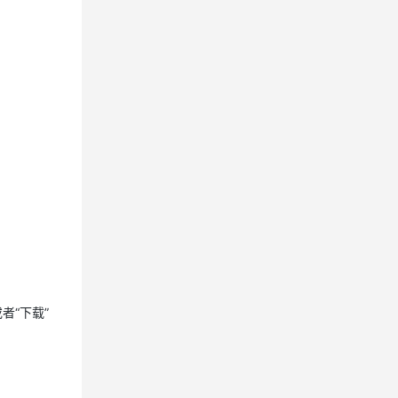
息提取
与 AI 智能体进行实时音视频通话
从文本、图片、视频中提取结构化的属性信息
构建支持视频理解的 AI 音视频实时通话应用
t.diy 一步搞定创意建站
构建大模型应用的安全防护体系
通过自然语言交互简化开发流程,全栈开发支持
通过阿里云安全产品对 AI 应用进行安全防护
者“下载”