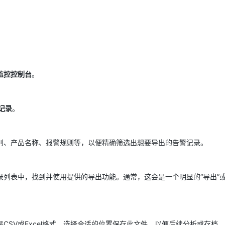
AI 应用
10分钟微调：让0.6B模型媲美235B模
多模态数据信
型
依托云原生高可用架构,实现Dify私有化部署
用1%尺寸在特定领域达到大模型90%以上效果
一个 AI 助手
超强辅助，Bol
即刻拥有 DeepSeek-R1 满血版
在企业官网、通讯软件中为客户提供 AI 客服
监控控制台
。
多种方案随心选，轻松解锁专属 DeepSeek
记录
。
别、产品名称、报警规则等，以便精确筛选出想要导出的告警记录。
列表中，找到并使用提供的导出功能。通常，这会是一个明显的“导出”或
CSV或Excel格式。选择合适的位置保存此文件，以便后续分析或存档。