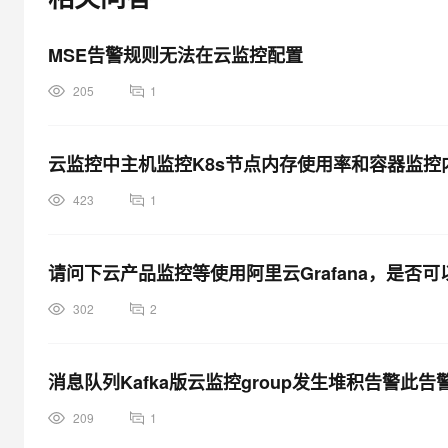
MSE告警规则无法在云监控配置
205
1
云监控中主机监控K8s节点内存使用率和容器监控
423
1
请问下云产品监控等使用阿里云Grafana，是否
302
2
消息队列Kafka版云监控group发生堆积告警此告警
209
1