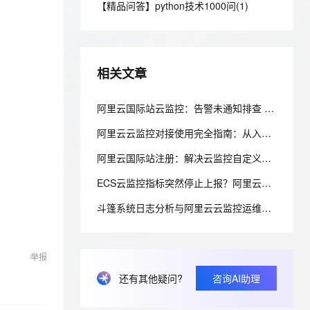
安全
【精品问答】python技术1000问(1)
我要投诉
e-1.1-I2V
Cosyvoice-V3-Flash
PolarDB
上云场景组合购
Milvus 弹性伸缩功能新增节
伴
漫剧创作，剧本、分镜、视频高效生成
100%兼容MySQL、PostgreSQL，兼容Oracle，支持集中和分布式
覆盖90%+业务场景，专享组合折扣价
点支持范围
畅自然，细节丰富
高表现力语音合成大模型，语音克隆听感自然
VPN
ernetes 版 ACK
云聚AI 严选权益
AI 原生数据库服务发布
SSL 证书
2V
Fun-ASR
，一键激活高效办公新体验
理容器应用的 K8s 服务
精选AI产品，从模型到应用全链提效
Agent 数据网关
相关文章
文戏情感细腻自然，动作戏激烈拳拳到肉，实现更强表演能力
支持中英文自由切换，具备更强的噪声鲁棒性
堡垒机
AI 用量加速计划
云原生数据库 PolarDB
防火墙
阿里云国际站云监控：告警未通知排查 阈值规则与联系人配置指南
、识别商机，让客服更高效、服务更出色。
新老同享，达量后返
Agentic Database 发布
主机安全
应用
阿里云云监控对接使用完全指南：从入门到智能化运维
阿里云国际站注册：解决云监控自定义指标上报失败
千问办公
NEW
AI 应用及服务市场
的智能体编程平台
一站式AI生产力平台
ECS云监控指标突然停止上报？阿里云国际版代理商：三步排查监控插件与网络进程
AI 应用
伶鹊
斗篷系统日志分析与阿里云云监控运维实践
企业级人与Agent协作平台，接入和调度多个数字员工
智能客服平台，对话机器人、对话分析、智能外呼
大模型
大模型服务平台百炼 - 全妙
自然语言处理
举报
应用创作平台
多模态内容创作工具，已接入 DeepSeek
数据标注
还有其他疑问?
咨询AI助理
机器学习