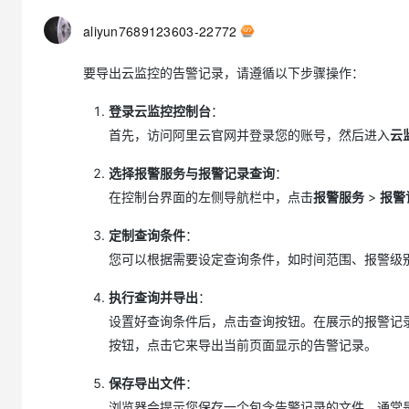
大模型解决方案
aliyun7689123603-22772
迁移与运维管理
快速部署 Dify，高效搭建 
专有云
要导出云监控的告警记录，请遵循以下步骤操作：
10 分钟在聊天系统中增加
登录云监控控制台
：
首先，访问阿里云官网并登录您的账号，然后进入
云
选择报警服务与报警记录查询
：
在控制台界面的左侧导航栏中，点击
报警服务
>
报警
定制查询条件
：
您可以根据需要设定查询条件，如时间范围、报警级
执行查询并导出
：
设置好查询条件后，点击查询按钮。在展示的报警记录
按钮，点击它来导出当前页面显示的告警记录。
保存导出文件
：
浏览器会提示您保存一个包含告警记录的文件，通常是