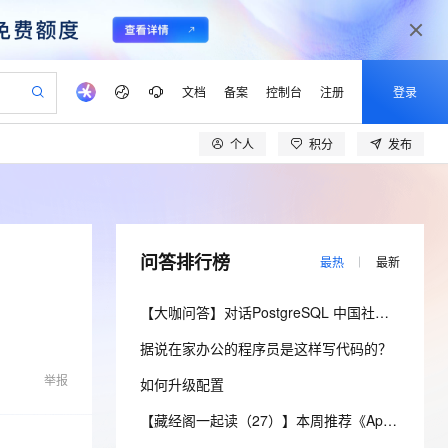
文档
备案
控制台
注册
登录
个人
积分
发布
验
作计划
器
AI 活动
专业服务
服务伙伴合作计划
开发者社区
加入我们
产品动态
服务平台百炼
阿里云 OPC 创新助力计划
一站式生成采购清单，支持单品或批量购买
io：打造专属 AI 语音助手
S产品伙伴计划（繁花）
峰会
CS
造的大模型服务与应用开发平台
一句话生成原生可编辑精美 PPT 文稿
AI 生产力先锋
Al MaaS 服务伙伴赋能合作
域名
博文
Careers
至高可申请百万元
Qwen3.8-Max 模型上线
开启高性价比 AI 编程新体验
弹性可伸缩的云计算服务
Qwen-Audio-3.0-Realtime 端到端实时语音角色扮演
输入一句话想法, 轻松生成专业的 PPT
先锋实践拓展 AI 生产力的边界
Token 补贴，五大权
计划
海大会
伙伴信用分合作计划
商标
问答
社会招聘
问答排行榜
最热
最新
益加速 OPC 成功
eek-V4-Pro
SS
一键部署幻兽帕鲁游戏服务器
飞天发布时刻
HOT
Open Search 向量检索版支
划
备案
电子书
校园招聘
pSeek-V4-Pro
视频创作，一键激活电商全链路生产力
稳定、安全、高性价比、高性能的云存储服务
一键购买专属联机服务器，轻松开启游戏
所见，即是所愿
持视频检索 Pipeline 功能
更多支持
【大咖问答】对话PostgreSQL 中国社区发起人之一，阿里云数据库高级专家 德哥
划
公司注册
镜像站
视频生成
语音识别与合成
专属 QwenPaw
漫剧工坊：一站式动画创作平台
AI 实训营
HOT
应用身份服务 (IDaaS)
据说在家办公的程序员是这样写代码的？
合作伙伴培训与认证
划
上云迁移
站生成，高效打造优质广告素材
全接入的云上超级电脑
从聊天伙伴进化为能主动干活的本地数字员工
快速生产连贯的高质量长漫剧
从基础到进阶，Agent 创客手把手教你
OpenClaw 管理能力上线
lScope
我要反馈
e-1.1-T2V
Qwen3-TTS-Flash
举报
如何升级配置
查询合作伙伴
n Alibaba Cloud ISV 合作
代维服务
建企业门户网站
10 分钟搭建微信、支付宝小程序
MaxCompute MaxFrame 提
畅细腻的高质量视频
离线语音合成大模型，多语言方言自适应，低延迟高稳定
创新加速
ope
登录合作伙伴管理后台
【藏经阁一起读（27）】本周推荐《Apache Flink案例集（2022版）》，你有哪些心得？
我要建议
站，无忧落地极速上线
以可视化方式快速构建移动和 PC 门户网站
国内短信简单易用，安全可靠，秒级触达，全球覆盖200+国家和地区。
高效部署网站，快速应用到小程序
供自动弹性内存功能