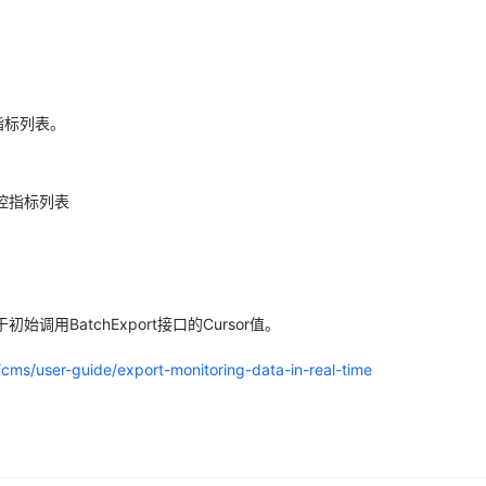
Deepseek-v4-pro
HappyHors
同享
万小智 AI 建站低至 15元/月
Qoder CN
AI 短剧/漫剧
云原生数据库 
快递物流查询
WordPress
成为服务伙
高校合作
点，立即开启云上创新
覆盖公网/内网、递归/权威、移动APP等全场景解析服务
送.CN域名，送备案服务码
基于千问大模型等，支持代码智能生成、研发智能问答
AI助力短剧
态智能体模型
旗舰 MoE 大模型，百万上下文与顶尖推理能力
图生视频，流
Ubuntu
服务生态伙伴
云工开物
企业应用
Works
Night Plan 支持 Qwen 3.8-Max
云原生大数据计算服务 MaxCompute
AI 办公
容器服务 Kub
NEW
GLM-5.2
Wan2.7-T
Red Hat
30+ 款产品免费体验
Data Agent 驱动的一站式 Data+AI 开发治理平台
夜间 5 折，Qwen/Meoo/TokenPlan 客户专享
面向分析的企业级SaaS模式云数据仓库
AI智能应用
提供一站式管
科研合作
视觉 Coding、空间感知、多模态思考等全面升级
1M上下文，专为长程任务能力而生
监控指标列表。
ERP
堂（旗舰版）
SUSE
智能客服
CRM
防护产品
2个月
自动承接线索
建站小程序
的监控指标列表
OA 办公系统
AI 应用构建
大模型原生
力提升
财税管理
模板建站
Qoder
大模型服务平台百炼-应用模版
HOT
NEW
面向真实软件
个人版上线、团队版降价；千问3.8-Max首发发尝鲜
丰富多元化的应用模版和解决方案
400电话
定制建站
万有无界
大模型服务平台百炼-智能体
方案
广告营销
模板小程序
调用BatchExport接口的Cursor值。
的模型效果
灵活可视化地构建企业级 Agent
定制小程序
/cms/user-guide/export-monitoring-data-in-real-time
秒悟
人工智能平台 PAI
APP 开发
云端极速 AI 
新一代 AI 视频生成模型，深度适配广告营销等场景
AI Native 的算法工程平台，一站式完成建模、训练、推理服务部署
建站系统