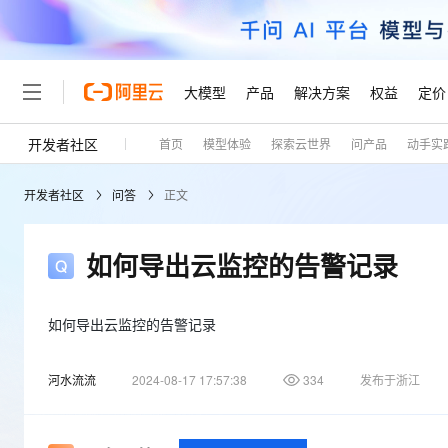
大模型
产品
解决方案
权益
定价
开发者社区
首页
模型体验
探索云世界
问产品
动手实
大模型
产品
解决方案
权益
定价
云市场
伙伴
服务
了解阿里云
精选产品
精选解决方案
普惠上云
产品定价
精选商城
成为销售伙伴
售前咨询
为什么选择阿里云
千问AI平台
开发者社区
问答
正文
了解云产品的定价详情
大模型服务平台百炼
千问办公，解锁你的工作
普惠上云 官方力荐
分销伙伴
在线服务
网站建设
什么是云计算
大
大模型服务与应用平台
企业级Agent产品，直接
云服务器38元/年起，超
咨询伙伴
多端小程序
技术领先
如何导出云监控的告警记录
云上成本管理
售后服务
轻量应用服务器
Agency Agents：拥
官方推荐返现计划
大模型
精选产品
精选解决方案
Salesforce 国际版订阅
稳定可靠
管理和优化成本
推荐新用户得奖励，单订单
销售伙伴合作计划
自助服务
友盟天域
安全合规
人工智能与机器学习
AI
如何导出云监控的告警记录
文本生成
云数据库 RDS
HappyHorse 打造一
云工开物
无影生态合作计划
在线服务
观测云
分析师报告
高校专属算力普惠，学生认
计算
互联网应用开发
Qwen3.8-Max
河水流流
2024-08-17 17:57:38
334
发布于浙江
HOT
Salesforce On Alibaba C
工单服务
Tuya 物联网平台阿里云
研究报告与白皮书
人工智能平台 PAI
快速拥有专属 OpenClaw
大模
Consulting Partner 合
大数据
容器
智能体时代全能旗舰模型
免费试用
短信专区
一站式AI开发、训练和推
蓝凌 OA
AI 大模型销售与服务生
现代化应用