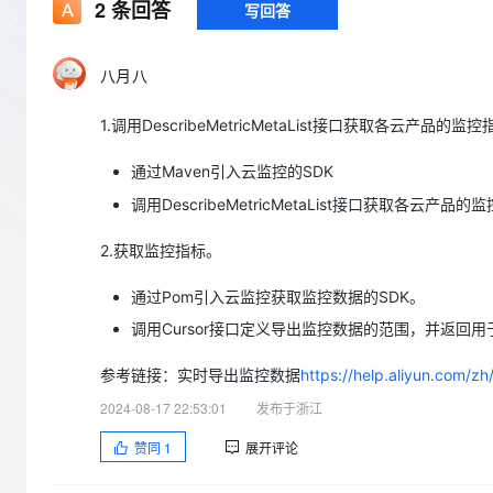
存储
天池大赛
2
条回答
写回答
Qwen3.7-Plus
云解析DNS
解决方案免费试用 新老
电子合同
最高领取价值200元试用
能看、能想、能动手的多模
安全
网络与CDN
AI 算法大赛
畅捷通
八月八
大数据开发治理平台 Data
AI 产品 免费试用
网络
安全
云开发大赛
Qwen3-VL-Plus
Tableau 订阅
1亿+ 大模型 tokens 和 
1.调用DescribeMetricMetaList接口获取各云产品的
可观测
入门学习赛
中间件
AI空中课堂在线直播课
云防火墙
140+云产品 免费试用
通过Maven引入云监控的SDK
上云与迁云
云原生的云上边界网络安全
产品新客免费试用，最长1
数据库
生态解决方案
调用DescribeMetricMetaList接口获取各云产品
大模型服务
企业出海
大模型ACA认证体验
大数据计算
助力企业全员 AI 认知与能
行业生态解决方案
2.获取监控指标。
千问AI平台-Token Plan
政企业务
媒体服务
开发者生态解决方案
通过Pom引入云监控获取监控数据的SDK。
企业服务与云通信
千问AI平台-模型体验
AI 开发和 AI 应用解决
调用Cursor接口定义导出监控数据的范围，并返回用于初始
在线体验全尺寸、多种模态
域名与网站
参考链接：实时导出监控数据
https://help.aliyun.com/zh
Happy 系列大模型
终端用户计算
2024-08-17 22:53:01
发布于浙江
Serverless
赞同
1
展开评论
开发工具