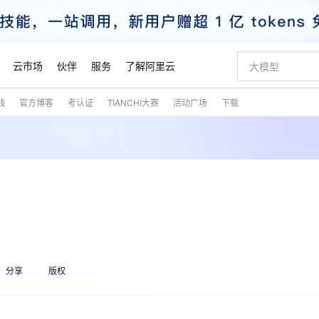
云市场
伙伴
服务
了解阿里云
践
官方博客
考认证
TIANCHI大赛
活动广场
下载
AI 特惠
数据与 API
成为产品伙伴
企业增值服务
最佳实践
价格计算器
AI 场景体
基础软件
产品伙伴合
阿里云认证
市场活动
配置报价
大模型
自助选配和估算价格
新方式
睿译宝，AI翻译排版一步到位
智启 AI 普惠权益
产品生态集成认证中心
企业支持计划
云上春晚
域名与网站
千问官方 MaaS 平台，为开发者和 Agent 而生，新用户赠送 1 亿 + tokens 额度
Qwen Aud
AI Coding
阿里云Maa
2026 阿里云
云服务器 E
为企业打
数据集
Windows
大模型认证
模型
NEW
NEW
交付可用成果
值低价云产品抢先购
上传文档即自动完成翻译和格式还原
至高享 1亿+免费 tokens，加速 Al 应用落地
提供智能易用的域名与建站服务
智能编程，一键
安全可靠、
产品生态伙伴
专家技术服务
云上奥运之旅
弹性计算合作
阿里云中企出
手机三要素
宝塔 Linux
全部认证
价格优势
有专属领域专家
GLM-5.2：长任务时代开源旗舰模型
阿里云 OPC 创新助力计划
千问大模型
即刻拥有 DeepS
AI 电商营销
对象存储 O
大模型
产品生态伙伴工作台
企业增值服务台
云栖战略参考
云存储合作计
云栖大会
身份实名认证
CentOS
训练营
推动算力普惠，释放技术红利
最高返9万
多领域专家智能体,一键组建 AI 虚拟交付团队
快速构建应用程序和网站，即刻迈出上云第一步
至高百万元 Token 补贴，加速一人公司成长
多元化、高性能、安全可靠的大模型服务
真正可用的 1M 上下文,一次完成代码全链路开发
轻松解锁专属 Dee
从图文生成到
云上的中国
数据库合作计
活动全景
短信
Docker
图片和
站式影视创作平台
Hermes Agent，打造自进化智能体
Token Plan 模型订阅计划
数字证书管理服务（原SSL证书）
5 分钟轻松部署
AI 广告创作
无影云电脑
企业成长
NEW
信息公告
看见新力量
云网络合作计
OCR 文字识别
JAVA
证享300元代金券
可视化编排打通从文字构思到成片全链路闭环
全托管，含MySQL、PostgreSQL、SQL Server、MariaDB多引擎
自主进化，持久记忆，越用越聪明
Qwen3.8-Max 首发尝鲜，限时加量 10 倍，夜间低至2折
实现全站HTTPS，呈现可信的WEB访问
图文、视频一
随时随地安
魔搭 Mode
Kimi-K3
HappyHors
分享
版权
NEW
loud
服务实践
官网公告
金融模力时刻
Salesforce O
版
发票查验
全能环境
Claude Code + GStack 打造工程团队
千问办公，限时限量积分加倍
Qoder
低代码高效构
AI 建站
短信服务
型
NEW
作计划
Kimi 最新旗舰模型，长程编程与推理利器
让文字生成流
计划
创新中心
魔搭 ModelSc
健康状态
理服务
让AI从“聊天伙伴”进化为能干活的“数字员工”
安装技能 GStack，拥有专属 AI 工程团队
你的AI工作搭子，覆盖日常办公高频场景
面向真实软件的智能体编程平台
0 代码专业建
客户案例
天气预报查询
操作系统
态合作计划