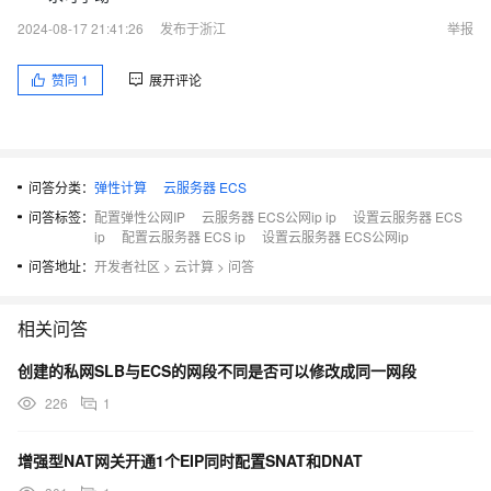
2024-08-17 21:41:26
发布于浙江
举报
赞同
1
展开评论
问答分类：
弹性计算
云服务器 ECS
问答标签：
配置弹性公网IP
云服务器 ECS公网ip ip
设置云服务器 ECS
ip
配置云服务器 ECS ip
设置云服务器 ECS公网ip
问答地址：
开发者社区
>
云计算
>
问答
相关问答
创建的私网SLB与ECS的网段不同是否可以修改成同一网段
226
1
增强型NAT网关开通1个EIP同时配置SNAT和DNAT