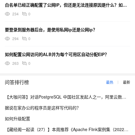
白名单已经正确配置了公网IP，但还是无法连接原因是什么？如何解决？
234
0
要登录到服务器后台，是使用私网ip还是公网ip？
294
0
如何配置公网访问的ALB并为每个可用区自动分配EIP？
263
0
问答排行榜
最热
最新
【大咖问答】对话PostgreSQL 中国社区发起人之一，阿里云数据库高级专家 德哥
据说在家办公的程序员是这样写代码的？
如何升级配置
【藏经阁一起读（27）】本周推荐《Apache Flink案例集（2022版）》，你有哪些心得？