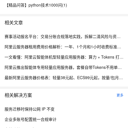
【精品问答】python技术1000问(1)
相关文章
赛事活动报名平台：交易分账合规落地实践，拆解二清风险与资金隔离要点
阿里云服务器租用费用价格解析：一年、1个月和1小时收费标准，轻量、ECS和GPU实例规格族费用清单
一文看懂：阿里云智能体机型轻量应用服务器：算力 + Tokens 打包，部署 RAG 更划算
阿里云推出智能体专用轻量应用服务器，套餐自带Tokens不用单独买，首页5折优惠
最新阿里云服务器价格表：轻量38元起、ECS99元起，按量/包月/包年，新老用户同享优惠明细参考
相关解决方案
更多
服务迁移时保持公网 IP 不变
企业多账号配置统一合规审计