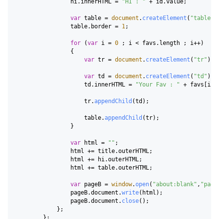
                hi.
innerHTML
 = 
"HI : "
 + id.
value
;

var
 table = 
document
.
createElement
(
"table"
);
                table.
border
 = 
1
;

for
 (
var
 i = 
0
 ; i < favs.
length
 ; i++)

                {

var
 tr = 
document
.
createElement
(
"tr"
);

var
 td = 
document
.
createElement
(
"td"
);

                    td.
innerHTML
 = 
"Your Fav : "
 + favs[i].
                    tr.
appendChild
(td);

                    table.
appendChild
(tr);

                }

var
 html = 
""
;

                html += title.
outerHTML
;

                html += hi.
outerHTML
;

                html += table.
outerHTML
;

var
 pageB = 
window
.
open
(
"about:blank"
,
"page
                pageB.
document
.
write
(html);

                pageB.
document
.
close
();

            };

        };
