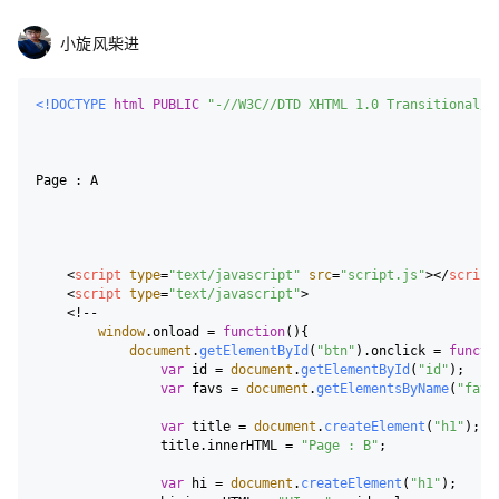
小旋风柴进
<!DOCTYPE 
html
PUBLIC
"-//W3C//DTD XHTML 1.0 Transitional//
Page : A 

<
script
type
=
"text/javascript"
src
=
"script.js"
>
</
script
<
script
type
=
"text/javascript"
>
    <!--

window
.
onload
 = 
function
(
){

document
.
getElementById
(
"btn"
).
onclick
 = 
functi
var
 id = 
document
.
getElementById
(
"id"
);

var
 favs = 
document
.
getElementsByName
(
"fav"
var
 title = 
document
.
createElement
(
"h1"
);

                title.
innerHTML
 = 
"Page : B"
;

var
 hi = 
document
.
createElement
(
"h1"
);
