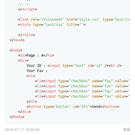
//-->
</
script
>
<
link
rel
=
"stylesheet"
href
=
"style.css"
type
=
"text/css"
<
style
type
=
"text/css"
title
=
""
>
</
style
>
</
head
>
<
body
>
<
h1
>
Page : A
</
h1
>
<
div
>
        Your ID : 
<
input
type
=
"text"
id
=
"id"
 />
<
br
 />
        Your Fav : 

<
ul
>
<
li
>
<
input
type
=
"checkbox"
name
=
"fav"
value
=
"op
<
li
>
<
input
type
=
"checkbox"
name
=
"fav"
value
=
"op
<
li
>
<
input
type
=
"checkbox"
name
=
"fav"
value
=
"op
<
li
>
<
input
type
=
"checkbox"
name
=
"fav"
value
=
"op
</
ul
>
<
button
type
=
"button"
id
=
"btn"
>
Send
</
button
>
</
div
>
</
body
>
2019-07-17 19:05:09
举报