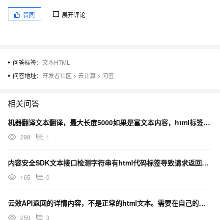
赞同
展开评论
问答标签：
文本HTML
问答地址：
开发者社区
>
云计算
>
问答
相关问答
机器翻译文本翻译，最大长度5000如果是富文本内容，html标签也会计入这个字符数的是吧？
298
1
内容安全SDK文本接口检测字符串有html代码标签导致请求返回没有数据
165
0
云效API返回的详情内容，不是正常的html文本。需要在自己的页面展示该字段，怎么操作？
250
3