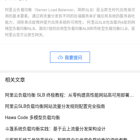
阿里云负载均衡（Server Load Balancer，简称SLB）是云原生时代应用高可
用的基本要素。通过将流量分发到不同的后端服务来扩展应用系统的服务吞吐
能力，消除单点故障并提升应用系统的可用性。 阿里云SLB包含面向4层的网
络型负载均衡NLB、面向7层的应用型负载均衡ALB和传统型负载均衡CLB，是
阿里云官方云原生网关。
我要提问
相关文章
阿里云负载均衡 SLB 终极教程：从零构建高性能网站高可用部署方案
阿里云SLB负载均衡网站流量分发规则配置完全指南
Hawa Code 多模型负载均衡
斗篷系统负载均衡实践：基于云上流量分发架构设计
云客服系统工单效率优化：智能路由与坐席负载均衡的调优参数