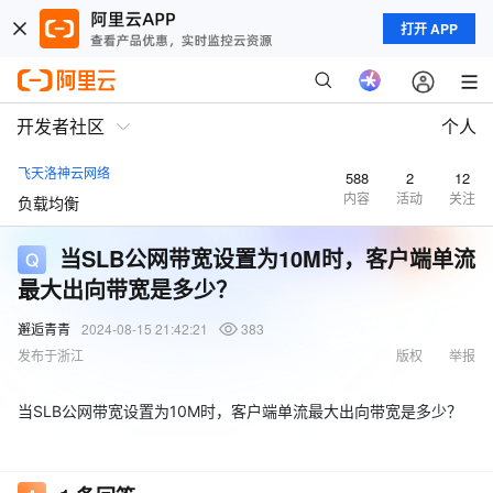
打开 APP
开发者社区
个人
飞天洛神云网络
588
2
12
内容
活动
关注
负载均衡
当SLB公网带宽设置为10M时，客户端单流
最大出向带宽是多少？
邂逅青青
2024-08-15 21:42:21
383
发布于浙江
版权
举报
当SLB公网带宽设置为10M时，客户端单流最大出向带宽是多少？