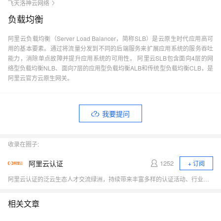
飞天洛神云网络
负载均衡
阿里云负载均衡（Server Load Balancer，简称SLB）是云原生时代应用高可
用的基本要素。通过将流量分发到不同的后端服务来扩展应用系统的服务吞吐
能力，消除单点故障并提升应用系统的可用性。 阿里云SLB包含面向4层的网
络型负载均衡NLB、面向7层的应用型负载均衡ALB和传统型负载均衡CLB，是
阿里云官方云原生网关。
我要提问
收录在圈子:
阿里云认证
1252
+ 订阅
阿里云认证的泛云生态人才交流绿洲，持续带来丰富多样的认证活动、行业资讯，以及实时的线上学习交流机会，希望大家都能加入一起玩！诚邀您加入阿里云认证官方学习福利群：33715706。
相关文章