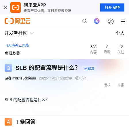
打开 APP
开发者社区
个人
飞天洛神云网络
588
2
12
内容
活动
关注
负载均衡
SLB 的配置流程是什么？
已解决
游客lmkkns5ck6auu
2022-11-02 15:22:39
674
版权
举报
SLB 的配置流程是什么？
1
条回答