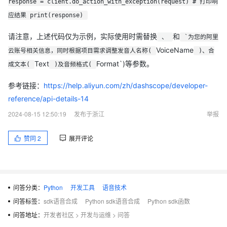
response = client.do_action_with_exception(request) # 打印响
应结果 print(response)
请注意，上述代码仅为示例，实际使用时需替换
和
、
`为您的阿里
VoiceName
云账号相关信息，同时根据项目需求调整发音人名称(
)、合
Text
Format`)等参数。
成文本(
)及音频格式(
参考链接：
https://help.aliyun.com/zh/dashscope/developer-
reference/api-details-14
2024-08-15 12:50:19
发布于浙江
举报
赞同
2
展开评论
问答分类：
Python
开发工具
语音技术
问答标签：
sdk语音合成
Python sdk语音合成
Python sdk函数
问答地址：
开发者社区
>
开发与运维
>
问答