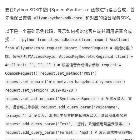
要在Python SDK中使用SpeechSynthesizer函数进行语音合成，首
先确保已安装
和对应的语音服务SDK。
aliyun-python-sdk-core
以下是一个基础示例代码，展示如何初始化客户端并调用语音合成
接口：
python from aliyunsdkcore.client import AcsClient
from aliyunsdkcore.request import CommonRequest # 初始化客户
端，替换为您的AccessKeyId、AccessKeySecret和RegionId client =
AcsClient( "", "", "" ) # 设置语音合成请求参数 request =
CommonRequest() request.set_method('POST')
request.set_domain('nls-meta.cn-hangzhou.aliyuncs.com')
request.set_version('2019-02-28')
request.set_action_name('SynthesizeSpeech') # 配置发音人、文
本、语音格式等参数 request.add_query_param('VoiceName',
'xiaoyun') # 发音人，如项目中配置的是其他发音人，请替换此处名称
request.add_query_param('Text', '您好，欢迎使用阿里云服务。')
request.add_query_param('Format', 'mp3') # 发起请求并获取响应