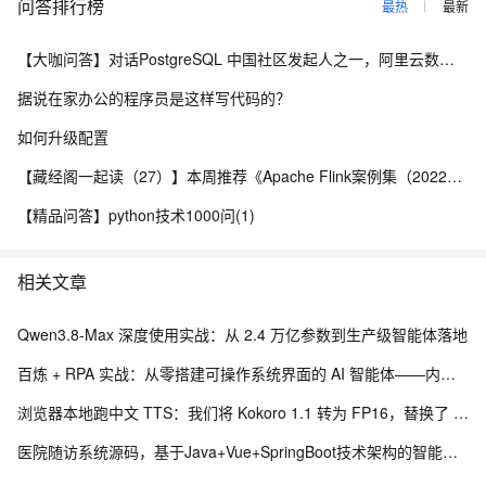
问答排行榜
最热
最新
【大咖问答】对话PostgreSQL 中国社区发起人之一，阿里云数据库高级专家 德哥
据说在家办公的程序员是这样写代码的？
如何升级配置
【藏经阁一起读（27）】本周推荐《Apache Flink案例集（2022版）》，你有哪些心得？
【精品问答】python技术1000问(1)
相关文章
Qwen3.8-Max 深度使用实战：从 2.4 万亿参数到生产级智能体落地
百炼 + RPA 实战：从零搭建可操作系统界面的 AI 智能体——内网离线部署与 EXE 打包分发完整方案
浏览器本地跑中文 TTS：我们将 Kokoro 1.1 转为 FP16，替换了 Piper 中文配音
医院随访系统源码，基于Java+Vue+SpringBoot技术架构的智能化管理平台