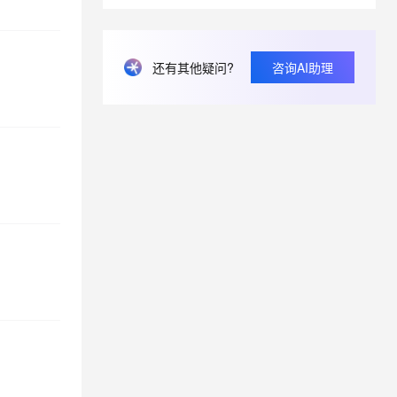
息提取
与 AI 智能体进行实时音视频通话
还有其他疑问?
咨询AI助理
从文本、图片、视频中提取结构化的属性信息
构建支持视频理解的 AI 音视频实时通话应用
t.diy 一步搞定创意建站
构建大模型应用的安全防护体系
通过自然语言交互简化开发流程,全栈开发支持
通过阿里云安全产品对 AI 应用进行安全防护