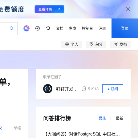
文档
备案
控制台
注册
登录
个人
积分
发布
验
作计划
器
AI 活动
专业服务
服务伙伴合作计划
开发者社区
加入我们
产品动态
服务平台百炼
阿里云 OPC 创新助力计划
一站式生成采购清单，支持单品或批量购买
可编辑精美 PPT 文稿
S产品伙伴计划（繁花）
峰会
CS
造的大模型服务与应用开发平台
Agency Agents：拥有专属领域专家
AI 生产力先锋
Al MaaS 服务伙伴赋能合作
域名
博文
Careers
至高可申请百万元
Qwen3.8-Max 模型上线
 轻松生成专业的 PPT
开启高性价比 AI 编程新体验
弹性可伸缩的云计算服务
先锋实践拓展 AI 生产力的边界
多领域专家智能体,一键组建 AI 虚拟交付团队
Token 补贴，五大权
计划
海大会
收录在圈子:
伙伴信用分合作计划
商标
问答
社会招聘
单，
益加速 OPC 成功
帕鲁游戏服务器
SS
HappyHorse 打造一站式影视创作平台
飞天发布时刻
HOT
Open Search 向量检索版支
划
备案
电子书
校园招聘
钉钉开发者社区
51918
+ 订阅
联机服务器，轻松开启游戏
视频创作，一键激活电商全链路生产力
稳定、安全、高性价比、高性能的云存储服务
所见，即是所愿
持视频检索 Pipeline 功能
可视化编排打通从文字构思到成片全链路闭环
更多支持
划
公司注册
镜像站
视频生成
语音识别与合成
 智能体与工作流应用
漫剧工坊：一站式动画创作平台
AI 实训营
应用身份服务 (IDaaS)
合作伙伴培训与认证
划
上云迁移
站生成，高效打造优质广告素材
全接入的云上超级电脑
通过阿里云百炼高效搭建AI应用,助力高效开发
快速生产连贯的高质量长漫剧
从基础到进阶，Agent 创客手把手教你
OpenClaw 管理能力上线
lScope
我要反馈
e-1.1-T2V
Qwen3-TTS-Flash
问答排行榜
查询合作伙伴
最热
最新
n Alibaba Cloud ISV 合作
代维服务
建企业门户网站
10 分钟搭建微信、支付宝小程序
MaxCompute MaxFrame 提
畅细腻的高质量视频
离线语音合成大模型，多语言方言自适应，低延迟高稳定
区
举报
创新加速
ope
登录合作伙伴管理后台
我要建议
站，无忧落地极速上线
以可视化方式快速构建移动和 PC 门户网站
国内短信简单易用，安全可靠，秒级触达，全球覆盖200+国家和地区。
高效部署网站，快速应用到小程序
供自动弹性内存功能
【大咖问答】对话PostgreSQL 中国社区发起人之一，阿里云数据库高级专家 德哥