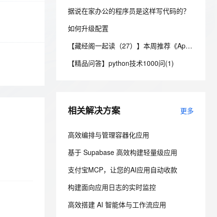
安全
我要投诉
e-1.1-I2V
Cosyvoice-V3-Flash
PolarDB
上云场景组合购
Milvus 弹性伸缩功能新增节
伴
据说在家办公的程序员是这样写代码的？
漫剧创作，剧本、分镜、视频高效生成
100%兼容MySQL、PostgreSQL，兼容Oracle，支持集中和分布式
覆盖90%+业务场景，专享组合折扣价
点支持范围
畅自然，细节丰富
高表现力语音合成大模型，语音克隆听感自然
VPN
如何升级配置
ernetes 版 ACK
云聚AI 严选权益
AI 原生数据库服务发布
SSL 证书
2V
Fun-ASR
【藏经阁一起读（27）】本周推荐《Apache Flink案例集（2022版）》，你有哪些心得？
，一键激活高效办公新体验
理容器应用的 K8s 服务
精选AI产品，从模型到应用全链提效
Agent 数据网关
文戏情感细腻自然，动作戏激烈拳拳到肉，实现更强表演能力
支持中英文自由切换，具备更强的噪声鲁棒性
堡垒机
【精品问答】python技术1000问(1)
AI 用量加速计划
云原生数据库 PolarDB
防火墙
、识别商机，让客服更高效、服务更出色。
新老同享，达量后返
Agentic Database 发布
主机安全
应用
相关解决方案
更多
千问办公
NEW
AI 应用及服务市场
的智能体编程平台
一站式AI生产力平台
高效编排与管理容器化应用
AI 应用
伶鹊
基于 Supabase 高效构建轻量级应用
企业级人与Agent协作平台，接入和调度多个数字员工
智能客服平台，对话机器人、对话分析、智能外呼
大模型
支付宝MCP，让您的AI应用自动收款
大模型服务平台百炼 - 全妙
自然语言处理
应用创作平台
多模态内容创作工具，已接入 DeepSeek
构建面向应用日志的实时监控
数据标注
高效搭建 AI 智能体与工作流应用
机器学习