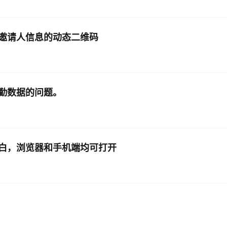
AI 应用
10分钟微调：让0.6B模型媲美235B模
多模态数据信
邀请人信息的动态二维码
型
依托云原生高可用架构,实现Dify私有化部署
用1%尺寸在特定领域达到大模型90%以上效果
一个 AI 助手
超强辅助，Bol
即刻拥有 DeepSeek-R1 满血版
在企业官网、通讯软件中为客户提供 AI 客服
多种方案随心选，轻松解锁专属 DeepSeek
勤数据的问题。
白，浏览器和手机端均可打开