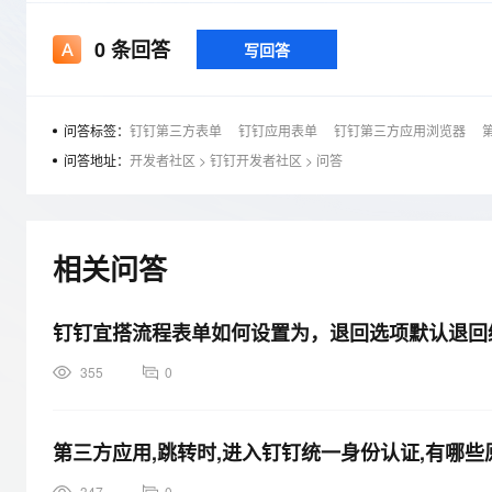
存储
天池大赛
Qwen3.7-Plus
云解析DNS
解决方案免费试用 新老
电子合同
最高领取价值200元试用
能看、能想、能动手的多模
安全
网络与CDN
0
条回答
写回答
AI 算法大赛
畅捷通
大数据开发治理平台 Data
AI 产品 免费试用
网络
安全
云开发大赛
Qwen3-VL-Plus
Tableau 订阅
1亿+ 大模型 tokens 和 
可观测
入门学习赛
问答标签：
钉钉第三方表单
钉钉应用表单
钉钉第三方应用浏览器
中间件
AI空中课堂在线直播课
云防火墙
140+云产品 免费试用
问答地址：
开发者社区
>
钉钉开发者社区
>
问答
上云与迁云
云原生的云上边界网络安全
产品新客免费试用，最长1
数据库
生态解决方案
大模型服务
企业出海
大模型ACA认证体验
大数据计算
助力企业全员 AI 认知与能
行业生态解决方案
千问AI平台-Token Plan
相关问答
政企业务
媒体服务
开发者生态解决方案
企业服务与云通信
千问AI平台-模型体验
AI 开发和 AI 应用解决
钉钉宜搭流程表单如何设置为，退回选项默认退回
在线体验全尺寸、多种模态
域名与网站
355
0
Happy 系列大模型
终端用户计算
Serverless
第三方应用,跳转时,进入钉钉统一身份认证,有哪些
开发工具
347
0