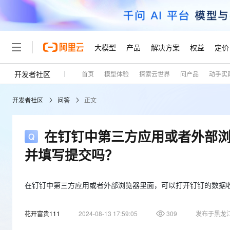
大模型
产品
解决方案
权益
定价
开发者社区
首页
模型体验
探索云世界
问产品
动手实
大模型
产品
解决方案
权益
定价
云市场
伙伴
服务
了解阿里云
精选产品
精选解决方案
普惠上云
产品定价
精选商城
成为销售伙伴
售前咨询
为什么选择阿里云
千问AI平台
开发者社区
问答
正文
了解云产品的定价详情
大模型服务平台百炼
睿译宝，AI翻译排版一
普惠上云 官方力荐
分销伙伴
在线服务
网站建设
什么是云计算
大
大模型服务与应用平台
上传文档即自动完成翻译和
云服务器38元/年起，超
咨询伙伴
多端小程序
技术领先
在钉钉中第三方应用或者外部
云上成本管理
售后服务
轻量应用服务器
GLM-5.2：长任务时代
官方推荐返现计划
大模型
精选产品
精选解决方案
Salesforce 国际版订阅
稳定可靠
并填写提交吗？
管理和优化成本
推荐新用户得奖励，单订单
销售伙伴合作计划
自助服务
友盟天域
安全合规
人工智能与机器学习
AI
文本生成
云数据库 RDS
Hermes Agent，打造
云工开物
无影生态合作计划
在线服务
观测云
分析师报告
自主进化，持久记忆，越用
高校专属算力普惠，学生认
在钉钉中第三方应用或者外部浏览器里面，可以打开钉钉的数据
计算
互联网应用开发
Qwen3.8-Max
HOT
Salesforce On Alibaba C
工单服务
Tuya 物联网平台阿里云
研究报告与白皮书
人工智能平台 PAI
快速拥有专属 OpenClaw
大模
Consulting Partner 合
大数据
容器
智能体时代全能旗舰模型
花开富贵111
2024-08-13 17:59:05
309
发布于黑龙
免费试用
短信专区
一站式AI开发、训练和推
蓝凌 OA
AI 大模型销售与服务生
现代化应用