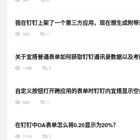
大模型解决方案
迁移与运维管理
快速部署 Dify，高效搭建 
我在钉钉上架了一个第三方应用，现在想生成附带
专有云
330
1
10 分钟在聊天系统中增加
关于宜搭普通表单如何获取钉钉通讯录数据以及考
1198
2
自定义按钮打开跨应用的表单时钉钉内宜搭显示空
506
1
在钉钉中OA表单怎么将0.20显示为20%？
1114
1