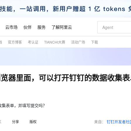
云市场
伙伴
服务
了解阿里云
践
官方博客
考认证
TIANCHI大赛
活动广场
下载
AI 特惠
数据与 API
成为产品伙伴
企业增值服务
最佳实践
价格计算器
AI 场景体
基础软件
产品伙伴合
阿里云认证
市场活动
配置报价
大模型
自助选配和估算价格
步到位
智启 AI 普惠权益
产品生态集成认证中心
企业支持计划
云上春晚
域名与网站
Qwen Audio：打造专属 AI 语音助手
千问官方 MaaS 平台，为开发者和 Agent 而生，新用户赠送 1 亿 + tokens 额度
一句话生成原生
AI Coding
阿里云Maa
2026 阿里云
云服务器 E
为企业打
数据集
Windows
大模型认证
模型
NEW
NEW
格式还原
值低价云产品抢先购
至高享 1亿+免费 tokens，加速 Al 应用落地
提供智能易用的域名与建站服务
Qwen-Audio-3.0-Realtime 端到端实时语音角色扮演
输入一句话想法,
智能编程，一键
安全可靠、
产品生态伙伴
专家技术服务
云上奥运之旅
弹性计算合作
阿里云中企出
手机三要素
宝塔 Linux
全部认证
浏览器里面，可以打开钉钉的数据收集表
价格优势
开源旗舰模型
即刻拥有 DeepSeek-V4-Pro
阿里云 OPC 创新助力计划
千问大模型
一键部署幻兽
AI 电商营销
对象存储 O
大模型
产品生态伙伴工作台
企业增值服务台
云栖战略参考
云存储合作计
云栖大会
身份实名认证
CentOS
训练营
推动算力普惠，释放技术红利
最高返9万
真正可用的 1M 上下文,一次完成代码全链路开发
快速构建应用程序和网站，即刻迈出上云第一步
轻松解锁专属 DeepSeek-V4-Pro
至高百万元 Token 补贴，加速一人公司成长
多元化、高性能、安全可靠的大模型服务
一键购买专属
从图文生成到
云上的中国
数据库合作计
活动全景
短信
Docker
图片和
自进化智能体
5 分钟轻松部署专属 QwenPaw
Token Plan 模型订阅计划
数字证书管理服务（原SSL证书）
高效搭建 AI
AI 广告创作
无影云电脑
企业成长
NEW
HOT
信息公告
看见新力量
云网络合作计
OCR 文字识别
JAVA
越聪明
证享300元代金券
全托管，含MySQL、PostgreSQL、SQL Server、MariaDB多引擎
Qwen3.8-Max 首发尝鲜，限时加量 10 倍，夜间低至2折
实现全站HTTPS，呈现可信的WEB访问
从聊天伙伴进化为能主动干活的本地数字员工
图文、视频一
随时随地安
收集表单，并填写提交吗？
魔搭 Mode
Kimi-K3
HappyHors
NEW
loud
服务实践
官网公告
金融模力时刻
Salesforce O
版
发票查验
全能环境
Claude Code + GStack 打造工程团队
千问办公，限时限量积分加倍
Qoder
低代码高效构
AI 建站
短信服务
型
NEW
作计划
Kimi 最新旗舰模型，长程编程与推理利器
让文字生成流
计划
来自：
钉钉开发者社
江
分享
版权
创新中心
魔搭 ModelSc
健康状态
理服务
让AI从“聊天伙伴”进化为能干活的“数字员工”
安装技能 GStack，拥有专属 AI 工程团队
你的AI工作搭子，覆盖日常办公高频场景
面向真实软件的智能体编程平台
0 代码专业建
客户案例
天气预报查询
操作系统
态合作计划