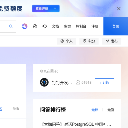
文档
备案
控制台
注册
登录
个人
积分
发布
验
作计划
器
AI 活动
专业服务
服务伙伴合作计划
开发者社区
加入我们
产品动态
服务平台百炼
阿里云 OPC 创新助力计划
一站式生成采购清单，支持单品或批量购买
io：打造专属 AI 语音助手
S产品伙伴计划（繁花）
峰会
CS
造的大模型服务与应用开发平台
一句话生成原生可编辑精美 PPT 文稿
AI 生产力先锋
Al MaaS 服务伙伴赋能合作
域名
博文
Careers
至高可申请百万元
Qwen3.8-Max 模型上线
开启高性价比 AI 编程新体验
弹性可伸缩的云计算服务
Qwen-Audio-3.0-Realtime 端到端实时语音角色扮演
输入一句话想法, 轻松生成专业的 PPT
先锋实践拓展 AI 生产力的边界
Token 补贴，五大权
计划
海大会
收录在圈子:
伙伴信用分合作计划
商标
问答
社会招聘
益加速 OPC 成功
eek-V4-Pro
SS
一键部署幻兽帕鲁游戏服务器
飞天发布时刻
HOT
Open Search 向量检索版支
划
备案
电子书
校园招聘
钉钉开发者社区
51918
+ 订阅
pSeek-V4-Pro
视频创作，一键激活电商全链路生产力
稳定、安全、高性价比、高性能的云存储服务
一键购买专属联机服务器，轻松开启游戏
所见，即是所愿
持视频检索 Pipeline 功能
更多支持
划
公司注册
镜像站
视频生成
语音识别与合成
专属 QwenPaw
漫剧工坊：一站式动画创作平台
AI 实训营
HOT
应用身份服务 (IDaaS)
合作伙伴培训与认证
划
上云迁移
站生成，高效打造优质广告素材
全接入的云上超级电脑
从聊天伙伴进化为能主动干活的本地数字员工
快速生产连贯的高质量长漫剧
从基础到进阶，Agent 创客手把手教你
OpenClaw 管理能力上线
lScope
我要反馈
区
e-1.1-T2V
Qwen3-TTS-Flash
举报
问答排行榜
查询合作伙伴
最热
最新
n Alibaba Cloud ISV 合作
代维服务
建企业门户网站
10 分钟搭建微信、支付宝小程序
MaxCompute MaxFrame 提
畅细腻的高质量视频
离线语音合成大模型，多语言方言自适应，低延迟高稳定
创新加速
ope
登录合作伙伴管理后台
我要建议
站，无忧落地极速上线
以可视化方式快速构建移动和 PC 门户网站
国内短信简单易用，安全可靠，秒级触达，全球覆盖200+国家和地区。
高效部署网站，快速应用到小程序
供自动弹性内存功能
【大咖问答】对话PostgreSQL 中国社区发起人之一，阿里云数据库高级专家 德哥