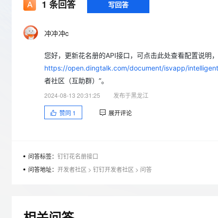
存储
天池大赛
1
条回答
写回答
Qwen3.7-Plus
云解析DNS
解决方案免费试用 新老
电子合同
最高领取价值200元试用
能看、能想、能动手的多模
安全
网络与CDN
AI 算法大赛
畅捷通
冲冲冲c
大数据开发治理平台 Data
AI 产品 免费试用
网络
安全
云开发大赛
Qwen3-VL-Plus
Tableau 订阅
1亿+ 大模型 tokens 和 
您好，更新花名册的API接口，可点击此处查看配置说明，
可观测
入门学习赛
中间件
AI空中课堂在线直播课
云防火墙
140+云产品 免费试用
https://open.dingtalk.com/document/isvapp/intelligen
上云与迁云
云原生的云上边界网络安全
产品新客免费试用，最长1
数据库
者社区（互助群）”。
生态解决方案
大模型服务
2024-08-13 20:31:25
发布于黑龙江
企业出海
大模型ACA认证体验
大数据计算
助力企业全员 AI 认知与能
行业生态解决方案
赞同
1
展开评论
千问AI平台-Token Plan
政企业务
媒体服务
开发者生态解决方案
企业服务与云通信
千问AI平台-模型体验
AI 开发和 AI 应用解决
在线体验全尺寸、多种模态
问答标签：
钉钉花名册接口
域名与网站
问答地址：
开发者社区
>
钉钉开发者社区
>
问答
Happy 系列大模型
终端用户计算
Serverless
相关问答
开发工具