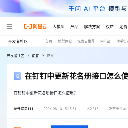
大模型
产品
解决方案
权益
定价
开发者社区
首页
模型体验
探索云世界
问产品
动手实
大模型
产品
解决方案
权益
定价
云市场
伙伴
服务
了解阿里云
精选产品
精选解决方案
普惠上云
产品定价
精选商城
成为销售伙伴
售前咨询
为什么选择阿里云
千问AI平台
开发者社区
问答
正文
了解云产品的定价详情
大模型服务平台百炼
千问办公，解锁你的工作
普惠上云 官方力荐
分销伙伴
在线服务
网站建设
什么是云计算
大
大模型服务与应用平台
企业级Agent产品，直接
云服务器38元/年起，超
咨询伙伴
多端小程序
技术领先
在钉钉中更新花名册接口怎么
云上成本管理
售后服务
轻量应用服务器
Agency Agents：拥
官方推荐返现计划
大模型
精选产品
精选解决方案
Salesforce 国际版订阅
稳定可靠
管理和优化成本
推荐新用户得奖励，单订单
销售伙伴合作计划
自助服务
友盟天域
安全合规
人工智能与机器学习
AI
在钉钉中更新花名册接口怎么使用？
文本生成
云数据库 RDS
HappyHorse 打造一
云工开物
无影生态合作计划
在线服务
观测云
分析师报告
高校专属算力普惠，学生认
计算
互联网应用开发
Qwen3.8-Max
花开富贵111
2024-08-13 15:15:51
316
发布于黑龙
HOT
Salesforce On Alibaba C
工单服务
Tuya 物联网平台阿里云
研究报告与白皮书
人工智能平台 PAI
快速拥有专属 OpenClaw
大模
Consulting Partner 合
大数据
容器
智能体时代全能旗舰模型
免费试用
短信专区
一站式AI开发、训练和推
蓝凌 OA
AI 大模型销售与服务生
现代化应用