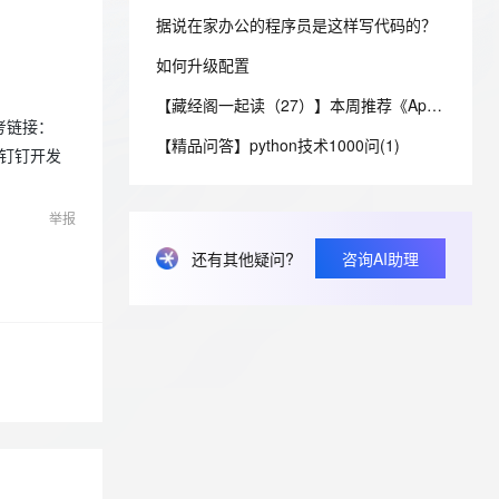
安全
我要投诉
e-1.1-I2V
Cosyvoice-V3-Flash
PolarDB
上云场景组合购
Milvus 弹性伸缩功能新增节
伴
据说在家办公的程序员是这样写代码的？
漫剧创作，剧本、分镜、视频高效生成
100%兼容MySQL、PostgreSQL，兼容Oracle，支持集中和分布式
覆盖90%+业务场景，专享组合折扣价
点支持范围
畅自然，细节丰富
高表现力语音合成大模型，语音克隆听感自然
VPN
如何升级配置
ernetes 版 ACK
云聚AI 严选权益
AI 原生数据库服务发布
SSL 证书
2V
Fun-ASR
【藏经阁一起读（27）】本周推荐《Apache Flink案例集（2022版）》，你有哪些心得？
，一键激活高效办公新体验
理容器应用的 K8s 服务
精选AI产品，从模型到应用全链提效
Agent 数据网关
文戏情感细腻自然，动作戏激烈拳拳到肉，实现更强表演能力
支持中英文自由切换，具备更强的噪声鲁棒性
考链接：
堡垒机
【精品问答】python技术1000问(1)
AI 用量加速计划
“钉钉开发
云原生数据库 PolarDB
防火墙
、识别商机，让客服更高效、服务更出色。
新老同享，达量后返
Agentic Database 发布
主机安全
应用
举报
还有其他疑问?
咨询AI助理
千问办公
NEW
AI 应用及服务市场
的智能体编程平台
一站式AI生产力平台
AI 应用
伶鹊
企业级人与Agent协作平台，接入和调度多个数字员工
智能客服平台，对话机器人、对话分析、智能外呼
大模型
大模型服务平台百炼 - 全妙
自然语言处理
应用创作平台
多模态内容创作工具，已接入 DeepSeek
数据标注
机器学习