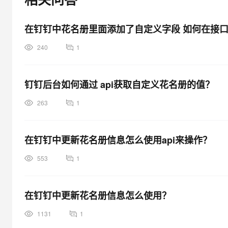
大模型解决方案
迁移与运维管理
在钉钉中花名册里面添加了自定义字段 如何在接
快速部署 Dify，高效搭建 
专有云
240
1
10 分钟在聊天系统中增加
钉钉后台如何通过 api获取自定义花名册的值？
263
1
在钉钉中更新花名册信息怎么使用api来操作？
553
1
在钉钉中更新花名册信息怎么使用？
1131
1