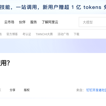
云市场
伙伴
服务
了解阿里云
践
官方博客
考认证
TIANCHI大赛
活动广场
下载
AI 特惠
数据与 API
成为产品伙伴
企业增值服务
最佳实践
价格计算器
AI 场景体
基础软件
产品伙伴合
阿里云认证
市场活动
配置报价
大模型
自助选配和估算价格
新方式
睿译宝，AI翻译排版一步到位
智启 AI 普惠权益
产品生态集成认证中心
企业支持计划
云上春晚
域名与网站
千问官方 MaaS 平台，为开发者和 Agent 而生，新用户赠送 1 亿 + tokens 额度
Qwen Aud
AI Coding
阿里云Maa
2026 阿里云
云服务器 E
为企业打
数据集
Windows
大模型认证
模型
NEW
NEW
交付可用成果
值低价云产品抢先购
上传文档即自动完成翻译和格式还原
至高享 1亿+免费 tokens，加速 Al 应用落地
提供智能易用的域名与建站服务
智能编程，一键
安全可靠、
产品生态伙伴
专家技术服务
云上奥运之旅
弹性计算合作
阿里云中企出
手机三要素
宝塔 Linux
全部认证
使用？
价格优势
有专属领域专家
GLM-5.2：长任务时代开源旗舰模型
阿里云 OPC 创新助力计划
千问大模型
即刻拥有 DeepS
AI 电商营销
对象存储 O
大模型
产品生态伙伴工作台
企业增值服务台
云栖战略参考
云存储合作计
云栖大会
身份实名认证
CentOS
训练营
推动算力普惠，释放技术红利
最高返9万
多领域专家智能体,一键组建 AI 虚拟交付团队
快速构建应用程序和网站，即刻迈出上云第一步
至高百万元 Token 补贴，加速一人公司成长
多元化、高性能、安全可靠的大模型服务
真正可用的 1M 上下文,一次完成代码全链路开发
轻松解锁专属 Dee
从图文生成到
云上的中国
数据库合作计
活动全景
短信
Docker
图片和
站式影视创作平台
Hermes Agent，打造自进化智能体
Token Plan 模型订阅计划
数字证书管理服务（原SSL证书）
5 分钟轻松部署
AI 广告创作
无影云电脑
企业成长
NEW
信息公告
看见新力量
云网络合作计
OCR 文字识别
JAVA
证享300元代金券
可视化编排打通从文字构思到成片全链路闭环
全托管，含MySQL、PostgreSQL、SQL Server、MariaDB多引擎
自主进化，持久记忆，越用越聪明
Qwen3.8-Max 首发尝鲜，限时加量 10 倍，夜间低至2折
实现全站HTTPS，呈现可信的WEB访问
图文、视频一
随时随地安
魔搭 Mode
来自：
钉钉开发者社
Kimi-K3
HappyHors
江
分享
版权
NEW
loud
服务实践
官网公告
金融模力时刻
Salesforce O
版
发票查验
全能环境
Claude Code + GStack 打造工程团队
千问办公，限时限量积分加倍
Qoder
低代码高效构
AI 建站
短信服务
型
NEW
作计划
Kimi 最新旗舰模型，长程编程与推理利器
让文字生成流
计划
创新中心
魔搭 ModelSc
健康状态
理服务
让AI从“聊天伙伴”进化为能干活的“数字员工”
安装技能 GStack，拥有专属 AI 工程团队
你的AI工作搭子，覆盖日常办公高频场景
面向真实软件的智能体编程平台
0 代码专业建
客户案例
天气预报查询
操作系统
态合作计划