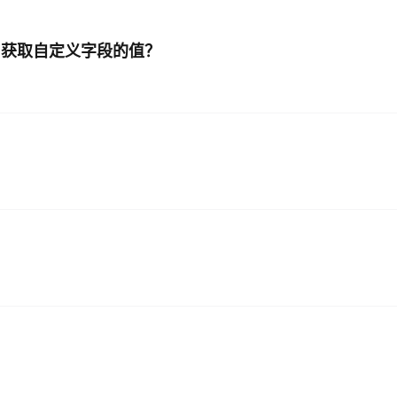
口获取自定义字段的值？
AI 应用
10分钟微调：让0.6B模型媲美235B模
多模态数据信
型
依托云原生高可用架构,实现Dify私有化部署
用1%尺寸在特定领域达到大模型90%以上效果
一个 AI 助手
超强辅助，Bol
即刻拥有 DeepSeek-R1 满血版
在企业官网、通讯软件中为客户提供 AI 客服
多种方案随心选，轻松解锁专属 DeepSeek