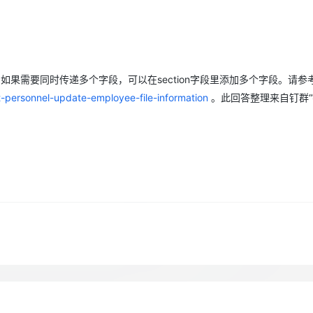
Deepseek-v4-pro
HappyHors
同享
万小智 AI 建站低至 15元/月
Qoder CN
AI 短剧/漫剧
云原生数据库 
快递物流查询
WordPress
成为服务伙
高校合作
点，立即开启云上创新
覆盖公网/内网、递归/权威、移动APP等全场景解析服务
送.CN域名，送备案服务码
基于千问大模型等，支持代码智能生成、研发智能问答
AI助力短剧
态智能体模型
旗舰 MoE 大模型，百万上下文与顶尖推理能力
图生视频，流
Ubuntu
服务生态伙伴
云工开物
企业应用
Works
Night Plan 支持 Qwen 3.8-Max
云原生大数据计算服务 MaxCompute
AI 办公
容器服务 Kub
NEW
GLM-5.2
Wan2.7-T
Red Hat
30+ 款产品免费体验
Data Agent 驱动的一站式 Data+AI 开发治理平台
夜间 5 折，Qwen/Meoo/TokenPlan 客户专享
面向分析的企业级SaaS模式云数据仓库
AI智能应用
提供一站式管
科研合作
视觉 Coding、空间感知、多模态思考等全面升级
1M上下文，专为长程任务能力而生
如果需要同时传递多个字段，可以在section字段里添加多个字段。请参
ERP
堂（旗舰版）
SUSE
智能客服
t-personnel-update-employee-file-information
。此回答整理来自钉群
CRM
防护产品
2个月
自动承接线索
建站小程序
OA 办公系统
AI 应用构建
大模型原生
力提升
财税管理
模板建站
Qoder
大模型服务平台百炼-应用模版
HOT
NEW
面向真实软件
个人版上线、团队版降价；千问3.8-Max首发发尝鲜
丰富多元化的应用模版和解决方案
400电话
定制建站
万有无界
大模型服务平台百炼-智能体
方案
广告营销
模板小程序
的模型效果
灵活可视化地构建企业级 Agent
定制小程序
秒悟
人工智能平台 PAI
APP 开发
云端极速 AI 
新一代 AI 视频生成模型，深度适配广告营销等场景
AI Native 的算法工程平台，一站式完成建模、训练、推理服务部署
建站系统