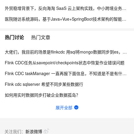
外贸稳增背景下，反向海淘 SaaS 云上架构实践，中小跨境业务如何低成本扛住流量脉冲
医院随访系统源码，基于Java+Vue+SpringBoot技术架构的智能化管理平台
热门讨论
热门文章
大佬们，我目前的场景是flinkcdc 用sql将mongo数据同步到es，有人做过这样的场景吗？
Flink CDC任务从savepoint/checkpoints状态中恢复作业错误问题
Flink CDC taskManager 一直再报下面信息，不知道是不是有什么问题？
Flink cdc sqlserver 希望不同步某些数据行
如何用实时数据同步打破企业数据孤岛？
Flink CDC 能适配达梦不？
展开全部
Flink CDC中有人使用clickhouse sink吗？
有用flink cdc同步mysql到hive这样搞过的源码吗?
关注我们：
新浪微博