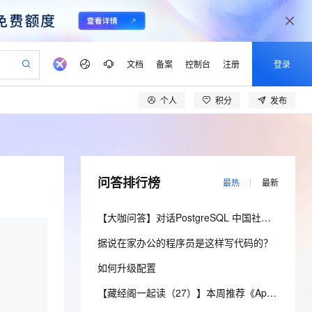
文档
备案
控制台
注册
登录
个人
积分
发布
验
作计划
器
AI 活动
专业服务
服务伙伴合作计划
开发者社区
加入我们
产品动态
服务平台百炼
阿里云 OPC 创新助力计划
一站式生成采购清单，支持单品或批量购买
io：打造专属 AI 语音助手
S产品伙伴计划（繁花）
峰会
CS
造的大模型服务与应用开发平台
一句话生成原生可编辑精美 PPT 文稿
AI 生产力先锋
Al MaaS 服务伙伴赋能合作
域名
博文
Careers
至高可申请百万元
Qwen3.8-Max 模型上线
开启高性价比 AI 编程新体验
弹性可伸缩的云计算服务
Qwen-Audio-3.0-Realtime 端到端实时语音角色扮演
输入一句话想法, 轻松生成专业的 PPT
先锋实践拓展 AI 生产力的边界
Token 补贴，五大权
计划
海大会
伙伴信用分合作计划
商标
问答
社会招聘
问答排行榜
最热
最新
益加速 OPC 成功
eek-V4-Pro
SS
一键部署幻兽帕鲁游戏服务器
飞天发布时刻
HOT
Open Search 向量检索版支
划
备案
电子书
校园招聘
pSeek-V4-Pro
视频创作，一键激活电商全链路生产力
稳定、安全、高性价比、高性能的云存储服务
一键购买专属联机服务器，轻松开启游戏
所见，即是所愿
持视频检索 Pipeline 功能
更多支持
【大咖问答】对话PostgreSQL 中国社区发起人之一，阿里云数据库高级专家 德哥
划
公司注册
镜像站
视频生成
语音识别与合成
专属 QwenPaw
漫剧工坊：一站式动画创作平台
AI 实训营
HOT
应用身份服务 (IDaaS)
据说在家办公的程序员是这样写代码的？
合作伙伴培训与认证
划
上云迁移
站生成，高效打造优质广告素材
全接入的云上超级电脑
从聊天伙伴进化为能主动干活的本地数字员工
快速生产连贯的高质量长漫剧
从基础到进阶，Agent 创客手把手教你
OpenClaw 管理能力上线
lScope
我要反馈
e-1.1-T2V
Qwen3-TTS-Flash
如何升级配置
查询合作伙伴
n Alibaba Cloud ISV 合作
代维服务
建企业门户网站
10 分钟搭建微信、支付宝小程序
MaxCompute MaxFrame 提
畅细腻的高质量视频
离线语音合成大模型，多语言方言自适应，低延迟高稳定
创新加速
ope
登录合作伙伴管理后台
【藏经阁一起读（27）】本周推荐《Apache Flink案例集（2022版）》，你有哪些心得？
我要建议
站，无忧落地极速上线
以可视化方式快速构建移动和 PC 门户网站
国内短信简单易用，安全可靠，秒级触达，全球覆盖200+国家和地区。
高效部署网站，快速应用到小程序
供自动弹性内存功能