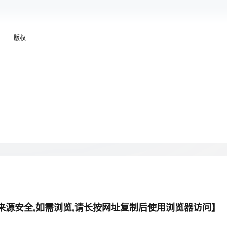
Deepseek-v4-pro
HappyHors
同享
万小智 AI 建站低至 15元/月
Qoder CN
AI 短剧/漫剧
云原生数据库 
快递物流查询
WordPress
成为服务伙
高校合作
点，立即开启云上创新
覆盖公网/内网、递归/权威、移动APP等全场景解析服务
送.CN域名，送备案服务码
基于千问大模型等，支持代码智能生成、研发智能问答
AI助力短剧
态智能体模型
旗舰 MoE 大模型，百万上下文与顶尖推理能力
图生视频，流
Ubuntu
服务生态伙伴
云工开物
企业应用
版权
Works
Night Plan 支持 Qwen 3.8-Max
云原生大数据计算服务 MaxCompute
AI 办公
容器服务 Kub
NEW
GLM-5.2
Wan2.7-T
Red Hat
ext();

30+ 款产品免费体验
Data Agent 驱动的一站式 Data+AI 开发治理平台
夜间 5 折，Qwen/Meoo/TokenPlan 客户专享
面向分析的企业级SaaS模式云数据仓库
AI智能应用
提供一站式管
科研合作
av" autoplay="autoplay" style="height:0; width:0;" controls="con
视觉 Coding、空间感知、多模态思考等全面升级
1M上下文，专为长程任务能力而生
ERP
堂（旗舰版）
SUSE
arget4' style='overflow-x: hidden; overflow-y: auto; width:660px
智能客服
o);

CRM
防护产品
2个月
自动承接线索
建站小程序
OA 办公系统
AI 应用构建
大模型原生
力提升
财税管理
模板建站
Qoder
大模型服务平台百炼-应用模版
HOT
NEW
面向真实软件
个人版上线、团队版降价；千问3.8-Max首发发尝鲜
丰富多元化的应用模版和解决方案
400电话
定制建站
click: function (item, dialog) { 

万有无界
大模型服务平台百炼-智能体
方案
广告营销
模板小程序
= window.setInterval("getNewOrders()",15000);  

se();

的模型效果
灵活可视化地构建企业级 Agent
定制小程序
秒悟
人工智能平台 PAI
APP 开发
云端极速 AI 
新一代 AI 视频生成模型，深度适配广告营销等场景
AI Native 的算法工程平台，一站式完成建模、训练、推理服务部署
件来源安全,如需浏览,请长按网址复制后使用浏览器访问】
建站系统