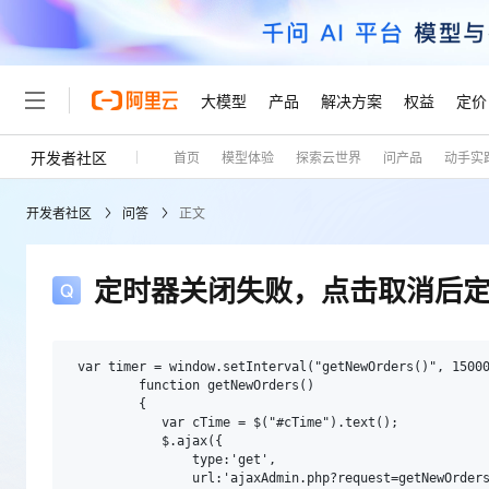
大模型
产品
解决方案
权益
定价
开发者社区
首页
模型体验
探索云世界
问产品
动手实
大模型
产品
解决方案
权益
定价
云市场
伙伴
服务
了解阿里云
精选产品
精选解决方案
普惠上云
产品定价
精选商城
成为销售伙伴
售前咨询
为什么选择阿里云
千问AI平台
开发者社区
问答
正文
了解云产品的定价详情
大模型服务平台百炼
千问办公，解锁你的工作
普惠上云 官方力荐
分销伙伴
在线服务
网站建设
什么是云计算
大
大模型服务与应用平台
企业级Agent产品，直接
云服务器38元/年起，超
咨询伙伴
多端小程序
技术领先
定时器关闭失败，点击取消后定
云上成本管理
售后服务
轻量应用服务器
Agency Agents：拥
官方推荐返现计划
大模型
精选产品
精选解决方案
Salesforce 国际版订阅
稳定可靠
管理和优化成本
推荐新用户得奖励，单订单
销售伙伴合作计划
自助服务
友盟天域
安全合规
人工智能与机器学习
AI
文本生成
云数据库 RDS
HappyHorse 打造一
云工开物
 var timer = window.setInterval("getNewOrders()", 15000
无影生态合作计划
在线服务
         function getNewOrders()

观测云
分析师报告
高校专属算力普惠，学生认
计算
互联网应用开发
         { 

Qwen3.8-Max
HOT
Salesforce On Alibaba C
工单服务
            var cTime = $("#cTime").text();

Tuya 物联网平台阿里云
研究报告与白皮书
人工智能平台 PAI
快速拥有专属 OpenClaw
大模
Consulting Partner 合
大数据
容器
            $.ajax({

智能体时代全能旗舰模型
免费试用
短信专区
一站式AI开发、训练和推
                type:'get',

蓝凌 OA
AI 大模型销售与服务生
                url:'ajaxAdmin.php?request=getNewOrders
现代化应用