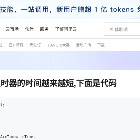
云市场
伙伴
服务
了解阿里云
践
官方博客
考认证
TIANCHI大赛
活动广场
下载
AI 特惠
数据与 API
成为产品伙伴
企业增值服务
最佳实践
价格计算器
AI 场景体
基础软件
产品伙伴合
阿里云认证
市场活动
配置报价
大模型
自助选配和估算价格
新方式
睿译宝，AI翻译排版一步到位
智启 AI 普惠权益
产品生态集成认证中心
企业支持计划
云上春晚
域名与网站
千问官方 MaaS 平台，为开发者和 Agent 而生，新用户赠送 1 亿 + tokens 额度
Qwen Aud
AI Coding
阿里云Maa
2026 阿里云
云服务器 E
为企业打
数据集
Windows
大模型认证
模型
NEW
NEW
交付可用成果
值低价云产品抢先购
上传文档即自动完成翻译和格式还原
至高享 1亿+免费 tokens，加速 Al 应用落地
提供智能易用的域名与建站服务
智能编程，一键
安全可靠、
产品生态伙伴
专家技术服务
云上奥运之旅
弹性计算合作
阿里云中企出
手机三要素
宝塔 Linux
全部认证
时器的时间越来越短,下面是代码
价格优势
有专属领域专家
GLM-5.2：长任务时代开源旗舰模型
阿里云 OPC 创新助力计划
千问大模型
即刻拥有 DeepS
AI 电商营销
对象存储 O
大模型
产品生态伙伴工作台
企业增值服务台
云栖战略参考
云存储合作计
云栖大会
身份实名认证
CentOS
训练营
推动算力普惠，释放技术红利
最高返9万
多领域专家智能体,一键组建 AI 虚拟交付团队
快速构建应用程序和网站，即刻迈出上云第一步
至高百万元 Token 补贴，加速一人公司成长
多元化、高性能、安全可靠的大模型服务
真正可用的 1M 上下文,一次完成代码全链路开发
轻松解锁专属 Dee
从图文生成到
云上的中国
数据库合作计
活动全景
短信
Docker
图片和
站式影视创作平台
Hermes Agent，打造自进化智能体
Token Plan 模型订阅计划
数字证书管理服务（原SSL证书）
5 分钟轻松部署
AI 广告创作
无影云电脑
); 

企业成长
NEW
信息公告
看见新力量
云网络合作计
OCR 文字识别
JAVA
证享300元代金券
可视化编排打通从文字构思到成片全链路闭环
全托管，含MySQL、PostgreSQL、SQL Server、MariaDB多引擎
自主进化，持久记忆，越用越聪明
Qwen3.8-Max 首发尝鲜，限时加量 10 倍，夜间低至2折
实现全站HTTPS，呈现可信的WEB访问
图文、视频一
随时随地安
魔搭 Mode
Kimi-K3
HappyHors
NEW
loud
服务实践
官网公告
金融模力时刻
Salesforce O
版
发票查验
全能环境
Claude Code + GStack 打造工程团队
千问办公，限时限量积分加倍
Qoder
低代码高效构
AI 建站
短信服务
型
NEW
作计划
Kimi 最新旗舰模型，长程编程与推理利器
让文字生成流
计划
创新中心
魔搭 ModelSc
健康状态
理服务
让AI从“聊天伙伴”进化为能干活的“数字员工”
安装技能 GStack，拥有专属 AI 工程团队
你的AI工作搭子，覆盖日常办公高频场景
面向真实软件的智能体编程平台
0 代码专业建
客户案例
天气预报查询
操作系统
态合作计划
&+cTime='+cTime,
