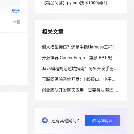
安全
【精品问答】python技术1000问(1)
我要投诉
e-1.1-I2V
Cosyvoice-V3-Flash
PolarDB
上云场景组合购
Milvus 弹性伸缩功能新增节
伴
展开
漫剧创作，剧本、分镜、视频高效生成
100%兼容MySQL、PostgreSQL，兼容Oracle，支持集中和分布式
覆盖90%+业务场景，专享组合折扣价
点支持范围
畅自然，细节丰富
高表现力语音合成大模型，语音克隆听感自然
VPN
举报
ernetes 版 ACK
云聚AI 严选权益
AI 原生数据库服务发布
SSL 证书
2V
Fun-ASR
，一键激活高效办公新体验
理容器应用的 K8s 服务
精选AI产品，从模型到应用全链提效
Agent 数据网关
相关文章
trols" />';

文戏情感细腻自然，动作戏激烈拳拳到肉，实现更强表演能力
支持中英文自由切换，具备更强的噪声鲁棒性
堡垒机
;'></div>");

AI 用量加速计划
云原生数据库 PolarDB
防火墙
调大模型接口？还是手撸Harness工程！
、识别商机，让客服更高效、服务更出色。
新老同享，达量后返
Agentic Database 发布
主机安全
应用
开源神器 CourseForge｜兼顾 PPT 轻量化编辑 + 网页交互动效，一键 PPT 转交互式网页课件
Java编程规范避坑指南：阿里开发手册15条强制规约实战解析
千问办公
NEW
AI 应用及服务市场
的智能体编程平台
一站式AI生产力平台
互联网医院系统开发：HIS接口、电子病历与处方数据同步设计
AI 应用
伶鹊
创业团队开发聊天应用，需要解决哪些 IM 技术难题？
企业级人与Agent协作平台，接入和调度多个数字员工
智能客服平台，对话机器人、对话分析、智能外呼
大模型
大模型服务平台百炼 - 全妙
自然语言处理
应用创作平台
多模态内容创作工具，已接入 DeepSeek
数据标注
还有其他疑问?
咨询AI助理
机器学习