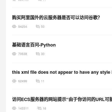
         }
大模型解决方案
迁移与运维管理
快速部署 Dify，高效搭建 
购买阿里国外的云服务器是否可以访问谷歌？
专有云
94254
50
10 分钟在聊天系统中增加
基础语言百问-Python
70638
30
this xml file does not appear to have any style 
62498
11
访问ECS服务器的网站提示“由于你访问的URL
143311
16