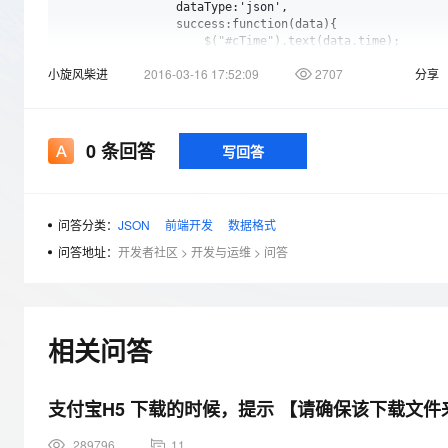
存储
天池大赛
Qwen3.7-Plus
                dataType:'json',

云解析DNS
解决方案免费试用 新老
电子合同
                success:function(data){

最高领取价值200元试用
能看、能想、能动手的多模
安全
网络与CDN
                    $("#cTime").text(data.time);    

AI 算法大赛
畅捷通
                    if(data.status == 1){

小旋风柴进
2016-03-16 17:52:09
2707
分享
大数据开发治理平台 Data
AI 产品 免费试用
网络
                        window.clearInterval(timer); 

安全
云开发大赛
Qwen3-VL-Plus
Tableau 订阅
                        var  errorHtml=$('#errorMp3').t
1亿+ 大模型 tokens 和 
                        var html_='<audio src="../msg.w
可观测
入门学习赛
中间件
AI空中课堂在线直播课
                        $("#addDiv").append("<div id='t
云防火墙
140+云产品 免费试用
                            $("#target4").html(data.inf
0
条回答
写回答
上云与迁云
云原生的云上边界网络安全
产品新客免费试用，最长1
                            $.ligerDialog.open({ 

数据库
                                target: $("#target4"),

生态解决方案
大模型服务
                                width: 700,

企业出海
大模型ACA认证体验
大数据计算
                                height: 300,

助力企业全员 AI 认知与能
问答分类：
JSON
前端开发
数据格式
行业生态解决方案
                                title:"",

千问AI平台-Token Plan
政企业务
媒体服务
                                buttons: [

问答地址：
开发者社区
>
开发与运维
>
问答
开发者生态解决方案
                                    { 

                                        text: '取消', on
企业服务与云通信
千问AI平台-模型体验
AI 开发和 AI 应用解决
                                             var timer 
                                             dialog.clo
在线体验全尺寸、多种模态
域名与网站
                                        } 

相关问答
                                    }

Happy 系列大模型
终端用户计算
                                ]

                        });             

                    }

支付宝H5 下载的时候，提示 【请确保该下载文
Serverless
                },

            }); 

289796
11
开发工具