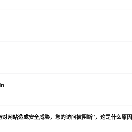
AI 应用
10分钟微调：让0.6B模型媲美235B模
多模态数据信
型
依托云原生高可用架构,实现Dify私有化部署
用1%尺寸在特定领域达到大模型90%以上效果
一个 AI 助手
超强辅助，Bol
即刻拥有 DeepSeek-R1 满血版
在企业官网、通讯软件中为客户提供 AI 客服
多种方案随心选，轻松解锁专属 DeepSeek
in
可能对网站造成安全威胁，您的访问被阻断”，这是什么原