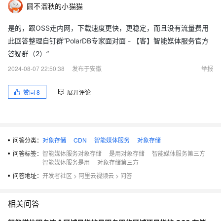
圆不溜秋的小猫猫
是的，跟OSS走内网，下载速度更快，更稳定，而且没有流量费用
此回答整理自钉群“PolarDB专家面对面 - 【客】智能媒体服务官方
答疑群（2）”
2024-08-07 22:50:38
发布于安徽
举报
赞同
8
展开评论
问答分类：
对象存储
CDN
智能媒体服务
对象存储
问答标签：
智能媒体服务对象存储
是用对象存储
智能媒体服务第三方
智能媒体服务是用
对象存储第三方
问答地址：
开发者社区
>
阿里云视频云
>
问答
相关问答