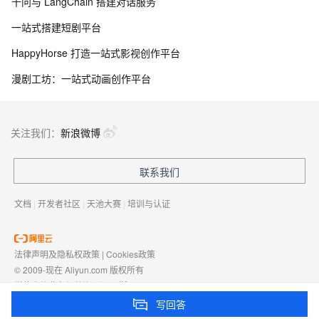
千问与 LangChain 搭建对话服务
一站式搭建短剧平台
HappyHorse 打造一站式影视创作平台
漫剧工坊：一站式动画创作平台
关注我们：
新浪微博
联系我们
文档
|
开发者社区
|
天池大赛
|
培训与认证
法律声明及隐私权政策
|
Cookies政策
© 2009-现在 Aliyun.com 版权所有
增值电信业务经营许可证：
浙B2-20080101
域名注册服务机构许可：
浙D3-20210002
写回答
浙公网安备 33010602009975号
浙B2-20080101-4