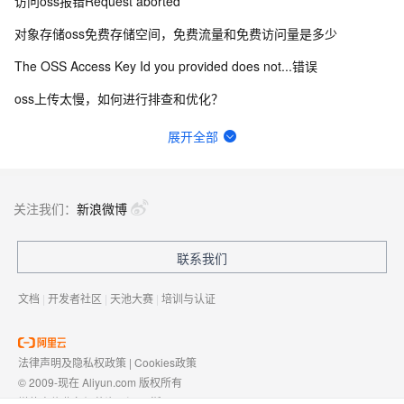
访问oss报错Request aborted
对象存储oss免费存储空间，免费流量和免费访问量是多少
The OSS Access Key Id you provided does not...错误
oss上传太慢，如何进行排查和优化？
我访问时，浏览器直接下载index.html文件了，没有打开网页是可以的么？
展开全部
使用阿里云oss的临时授权的时候报403错误，这是什么原因造成的？
oss购买的资源包和预留空间有什么区别，只购买了预留空间会自动抵扣吗
关注我们：
新浪微博
对象存储OSS可以存储多少数据，有上限吗？
联系我们
什么是可用区（AZ）？
文档
|
开发者社区
|
天池大赛
|
培训与认证
法律声明及隐私权政策
|
Cookies政策
© 2009-现在 Aliyun.com 版权所有
增值电信业务经营许可证：
浙B2-20080101