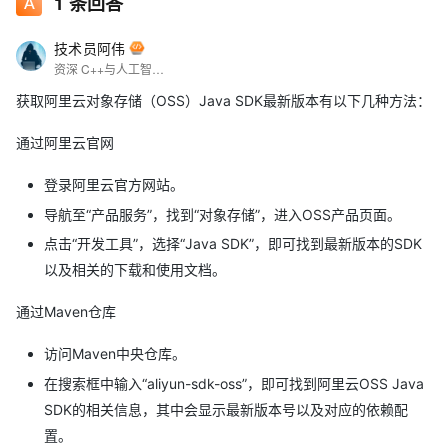
1
条回答
技术员阿伟
资深 C++与人工智能程序员。精通 C++，善用其特性构建稳健架构。在人工智能领域，深入研习机器学习算法，借 C++与 OpenCV 等实现计算机视觉应用，于自然语言处理构建文本处理引擎。以敏锐洞察探索技术融合边界，用代码塑造智能未来。
获取阿里云对象存储（OSS）Java SDK最新版本有以下几种方法：
通过阿里云官网
登录阿里云官方网站。
导航至“产品服务”，找到“对象存储”，进入OSS产品页面。
点击“开发工具”，选择“Java SDK”，即可找到最新版本的SDK
以及相关的下载和使用文档。
通过Maven仓库
访问Maven中央仓库。
在搜索框中输入“aliyun-sdk-oss”，即可找到阿里云OSS Java
SDK的相关信息，其中会显示最新版本号以及对应的依赖配
置。