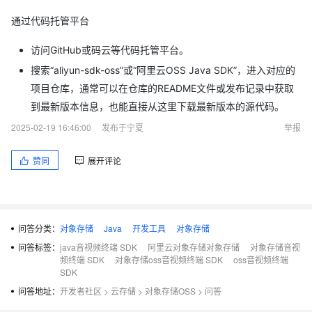
通过代码托管平台
访问GitHub或码云等代码托管平台。
搜索“aliyun-sdk-oss”或“阿里云OSS Java SDK”，进入对应的
项目仓库，通常可以在仓库的README文件或发布记录中获取
到最新版本信息，也能直接从这里下载最新版本的源代码。
2025-02-19 16:46:00
发布于宁夏
举报
赞同
展开评论
问答分类：
对象存储
Java
开发工具
对象存储
问答标签：
java音视频终端 SDK
阿里云对象存储对象存储
对象存储音视
频终端 SDK
对象存储oss音视频终端 SDK
oss音视频终端
SDK
问答地址：
开发者社区
>
云存储
>
对象存储OSS
>
问答