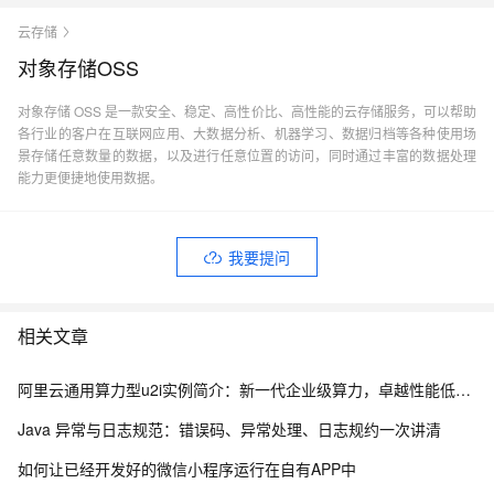
云存储
对象存储OSS
对象存储 OSS 是一款安全、稳定、高性价比、高性能的云存储服务，可以帮助
各行业的客户在互联网应用、大数据分析、机器学习、数据归档等各种使用场
景存储任意数量的数据，以及进行任意位置的访问，同时通过丰富的数据处理
能力更便捷地使用数据。
我要提问
相关文章
阿里云通用算力型u2i实例简介：新一代企业级算力，卓越性能低价享高性价比
Java 异常与日志规范：错误码、异常处理、日志规约一次讲清
如何让已经开发好的微信小程序运行在自有APP中