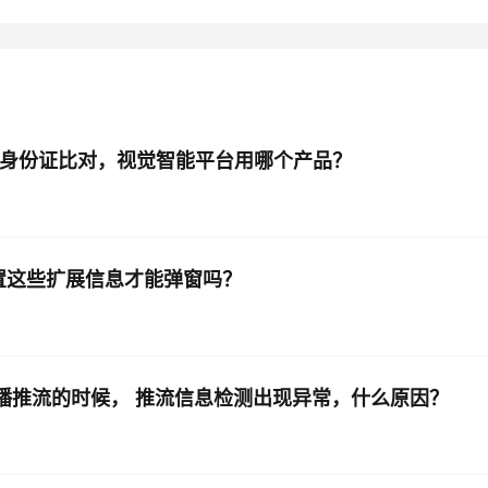
AI 应用
10分钟微调：让0.6B模型媲美235B模
多模态数据信
型
依托云原生高可用架构,实现Dify私有化部署
用1%尺寸在特定领域达到大模型90%以上效果
一个 AI 助手
超强辅助，Bol
即刻拥有 DeepSeek-R1 满血版
在企业官网、通讯软件中为客户提供 AI 客服
+人脸身份证比对，视觉智能平台用哪个产品？
多种方案随心选，轻松解锁专属 DeepSeek
配置这些扩展信息才能弹窗吗？
始直播推流的时候， 推流信息检测出现异常，什么原因？