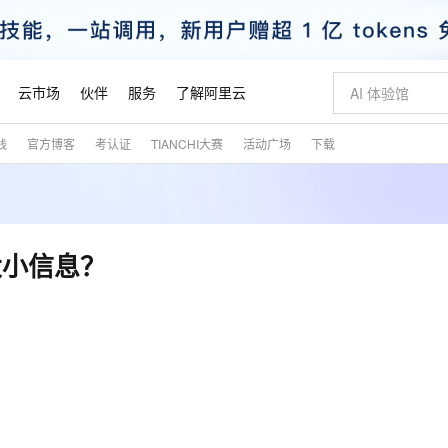
云市场
伙伴
服务
了解阿里云
践
官方博客
考认证
TIANCHI大赛
活动广场
下载
AI 特惠
数据与 API
成为产品伙伴
企业增值服务
最佳实践
价格计算器
AI 场景体
基础软件
产品伙伴合
阿里云认证
市场活动
配置报价
大模型
自助选配和估算价格
新方式
睿译宝，AI翻译排版一步到位
智启 AI 普惠权益
产品生态集成认证中心
企业支持计划
云上春晚
域名与网站
千问官方 MaaS 平台，为开发者和 Agent 而生，新用户赠送 1 亿 + tokens 额度
Qwen Aud
AI Coding
阿里云Maa
2026 阿里云
云服务器 E
为企业打
数据集
Windows
大模型认证
模型
NEW
NEW
交付可用成果
值低价云产品抢先购
上传文档即自动完成翻译和格式还原
至高享 1亿+免费 tokens，加速 Al 应用落地
提供智能易用的域名与建站服务
智能编程，一键
安全可靠、
产品生态伙伴
专家技术服务
云上奥运之旅
弹性计算合作
阿里云中企出
手机三要素
宝塔 Linux
全部认证
大小信息？
价格优势
有专属领域专家
GLM-5.2：长任务时代开源旗舰模型
阿里云 OPC 创新助力计划
千问大模型
即刻拥有 DeepS
AI 电商营销
对象存储 O
大模型
产品生态伙伴工作台
企业增值服务台
云栖战略参考
云存储合作计
云栖大会
身份实名认证
CentOS
训练营
推动算力普惠，释放技术红利
最高返9万
多领域专家智能体,一键组建 AI 虚拟交付团队
快速构建应用程序和网站，即刻迈出上云第一步
至高百万元 Token 补贴，加速一人公司成长
多元化、高性能、安全可靠的大模型服务
真正可用的 1M 上下文,一次完成代码全链路开发
轻松解锁专属 Dee
从图文生成到
云上的中国
数据库合作计
活动全景
短信
Docker
图片和
站式影视创作平台
Hermes Agent，打造自进化智能体
Token Plan 模型订阅计划
数字证书管理服务（原SSL证书）
5 分钟轻松部署
AI 广告创作
无影云电脑
企业成长
NEW
信息公告
看见新力量
云网络合作计
OCR 文字识别
JAVA
证享300元代金券
可视化编排打通从文字构思到成片全链路闭环
全托管，含MySQL、PostgreSQL、SQL Server、MariaDB多引擎
自主进化，持久记忆，越用越聪明
Qwen3.8-Max 首发尝鲜，限时加量 10 倍，夜间低至2折
实现全站HTTPS，呈现可信的WEB访问
图文、视频一
随时随地安
魔搭 Mode
Kimi-K3
HappyHors
NEW
loud
服务实践
官网公告
金融模力时刻
Salesforce O
版
发票查验
全能环境
Claude Code + GStack 打造工程团队
千问办公，限时限量积分加倍
Qoder
低代码高效构
AI 建站
短信服务
型
NEW
作计划
Kimi 最新旗舰模型，长程编程与推理利器
让文字生成流
计划
创新中心
魔搭 ModelSc
健康状态
理服务
让AI从“聊天伙伴”进化为能干活的“数字员工”
安装技能 GStack，拥有专属 AI 工程团队
你的AI工作搭子，覆盖日常办公高频场景
面向真实软件的智能体编程平台
0 代码专业建
客户案例
天气预报查询
操作系统
态合作计划