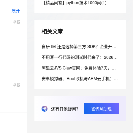
安全
【精品问答】python技术1000问(1)
我要投诉
e-1.1-I2V
Cosyvoice-V3-Flash
PolarDB
上云场景组合购
Milvus 弹性伸缩功能新增节
伴
展开
漫剧创作，剧本、分镜、视频高效生成
100%兼容MySQL、PostgreSQL，兼容Oracle，支持集中和分布式
覆盖90%+业务场景，专享组合折扣价
点支持范围
畅自然，细节丰富
高表现力语音合成大模型，语音克隆听感自然
VPN
举报
ernetes 版 ACK
云聚AI 严选权益
AI 原生数据库服务发布
SSL 证书
2V
Fun-ASR
，一键激活高效办公新体验
理容器应用的 K8s 服务
精选AI产品，从模型到应用全链提效
Agent 数据网关
相关文章
文戏情感细腻自然，动作戏激烈拳拳到肉，实现更强表演能力
支持中英文自由切换，具备更强的噪声鲁棒性
堡垒机
AI 用量加速计划
云原生数据库 PolarDB
防火墙
自研 IM 还是选择第三方 SDK？企业开发者应该如何权衡？
、识别商机，让客服更高效、服务更出色。
新老同享，达量后返
Agentic Database 发布
主机安全
应用
不用写一行代码的测试时代来了：2026年AI测试智能体搭建全指南
阿里云JVS Claw官网：免费体验7天，不用下载就能用！阿里版OpenClaw龙虾AI助手
千问办公
NEW
AI 应用及服务市场
的智能体编程平台
一站式AI生产力平台
安卓模拟器、Root改机与ARM云手机：三条移动端多账号环境管理路径的工程实测手记
举报
AI 应用
伶鹊
企业级人与Agent协作平台，接入和调度多个数字员工
智能客服平台，对话机器人、对话分析、智能外呼
大模型
大模型服务平台百炼 - 全妙
自然语言处理
还有其他疑问?
咨询AI助理
应用创作平台
多模态内容创作工具，已接入 DeepSeek
数据标注
机器学习