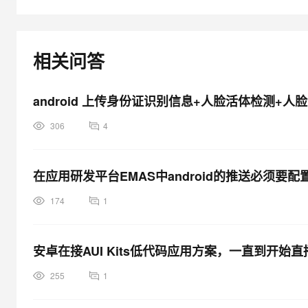
大模型解决方案
迁移与运维管理
快速部署 Dify，高效搭建 
相关问答
专有云
10 分钟在聊天系统中增加
android 上传身份证识别信息+人脸活体检测
306
4
在应用研发平台EMAS中android的推送必须要
174
1
安卓在接AUI Kits低代码应用方案，一直到开
255
1