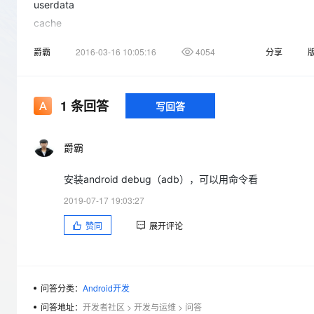
存储
天池大赛
userdata
Qwen3.7-Plus
云解析DNS
解决方案免费试用 新老
电子合同
cache
最高领取价值200元试用
能看、能想、能动手的多模
安全
网络与CDN
AI 算法大赛
畅捷通
爵霸
2016-03-16 10:05:16
4054
分享
大数据开发治理平台 Data
AI 产品 免费试用
网络
安全
云开发大赛
Qwen3-VL-Plus
Tableau 订阅
1亿+ 大模型 tokens 和 
可观测
入门学习赛
中间件
AI空中课堂在线直播课
云防火墙
140+云产品 免费试用
1
条回答
写回答
上云与迁云
云原生的云上边界网络安全
产品新客免费试用，最长1
数据库
生态解决方案
大模型服务
企业出海
大模型ACA认证体验
大数据计算
爵霸
助力企业全员 AI 认知与能
行业生态解决方案
千问AI平台-Token Plan
政企业务
媒体服务
安装android debug（adb），可以用命令看
开发者生态解决方案
企业服务与云通信
2019-07-17 19:03:27
千问AI平台-模型体验
AI 开发和 AI 应用解决
在线体验全尺寸、多种模态
赞同
展开评论
域名与网站
Happy 系列大模型
终端用户计算
Serverless
问答分类：
Android开发
问答地址：
开发者社区
>
开发与运维
>
问答
开发工具