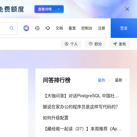
文档
备案
控制台
注册
登录
个人
积分
发布
验
作计划
器
AI 活动
专业服务
服务伙伴合作计划
开发者社区
加入我们
产品动态
服务平台百炼
阿里云 OPC 创新助力计划
一站式生成采购清单，支持单品或批量购买
io：打造专属 AI 语音助手
S产品伙伴计划（繁花）
峰会
CS
造的大模型服务与应用开发平台
一句话生成原生可编辑精美 PPT 文稿
AI 生产力先锋
Al MaaS 服务伙伴赋能合作
域名
博文
Careers
至高可申请百万元
Qwen3.8-Max 模型上线
开启高性价比 AI 编程新体验
弹性可伸缩的云计算服务
Qwen-Audio-3.0-Realtime 端到端实时语音角色扮演
输入一句话想法, 轻松生成专业的 PPT
先锋实践拓展 AI 生产力的边界
Token 补贴，五大权
计划
海大会
伙伴信用分合作计划
商标
问答
社会招聘
问答排行榜
最热
最新
益加速 OPC 成功
eek-V4-Pro
SS
一键部署幻兽帕鲁游戏服务器
飞天发布时刻
HOT
Open Search 向量检索版支
划
备案
电子书
校园招聘
pSeek-V4-Pro
视频创作，一键激活电商全链路生产力
稳定、安全、高性价比、高性能的云存储服务
一键购买专属联机服务器，轻松开启游戏
所见，即是所愿
持视频检索 Pipeline 功能
更多支持
【大咖问答】对话PostgreSQL 中国社区发起人之一，阿里云数据库高级专家 德哥
划
公司注册
镜像站
视频生成
语音识别与合成
专属 QwenPaw
漫剧工坊：一站式动画创作平台
AI 实训营
HOT
应用身份服务 (IDaaS)
据说在家办公的程序员是这样写代码的？
合作伙伴培训与认证
划
上云迁移
站生成，高效打造优质广告素材
全接入的云上超级电脑
从聊天伙伴进化为能主动干活的本地数字员工
快速生产连贯的高质量长漫剧
从基础到进阶，Agent 创客手把手教你
OpenClaw 管理能力上线
lScope
我要反馈
e-1.1-T2V
Qwen3-TTS-Flash
如何升级配置
查询合作伙伴
n Alibaba Cloud ISV 合作
代维服务
建企业门户网站
10 分钟搭建微信、支付宝小程序
MaxCompute MaxFrame 提
畅细腻的高质量视频
离线语音合成大模型，多语言方言自适应，低延迟高稳定
创新加速
ope
登录合作伙伴管理后台
【藏经阁一起读（27）】本周推荐《Apache Flink案例集（2022版）》，你有哪些心得？
我要建议
站，无忧落地极速上线
以可视化方式快速构建移动和 PC 门户网站
国内短信简单易用，安全可靠，秒级触达，全球覆盖200+国家和地区。
高效部署网站，快速应用到小程序
供自动弹性内存功能