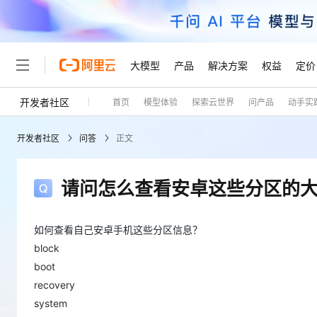
大模型
产品
解决方案
权益
定价
开发者社区
首页
模型体验
探索云世界
问产品
动手实
大模型
产品
解决方案
权益
定价
云市场
伙伴
服务
了解阿里云
精选产品
精选解决方案
普惠上云
产品定价
精选商城
成为销售伙伴
售前咨询
为什么选择阿里云
千问AI平台
开发者社区
问答
正文
了解云产品的定价详情
大模型服务平台百炼
千问办公，解锁你的工作
普惠上云 官方力荐
分销伙伴
在线服务
网站建设
什么是云计算
大
大模型服务与应用平台
企业级Agent产品，直接
云服务器38元/年起，超
咨询伙伴
多端小程序
技术领先
请问怎么查看安卓这些分区的
云上成本管理
售后服务
轻量应用服务器
Agency Agents：拥
官方推荐返现计划
大模型
精选产品
精选解决方案
Salesforce 国际版订阅
稳定可靠
管理和优化成本
推荐新用户得奖励，单订单
销售伙伴合作计划
自助服务
友盟天域
安全合规
人工智能与机器学习
AI
如何查看自己安卓手机这些分区信息？
文本生成
云数据库 RDS
HappyHorse 打造一
云工开物
无影生态合作计划
在线服务
block
观测云
分析师报告
高校专属算力普惠，学生认
计算
互联网应用开发
boot
Qwen3.8-Max
HOT
Salesforce On Alibaba C
工单服务
Tuya 物联网平台阿里云
研究报告与白皮书
人工智能平台 PAI
快速拥有专属 OpenClaw
大模
recovery
Consulting Partner 合
大数据
容器
智能体时代全能旗舰模型
免费试用
短信专区
一站式AI开发、训练和推
system
蓝凌 OA
AI 大模型销售与服务生
现代化应用