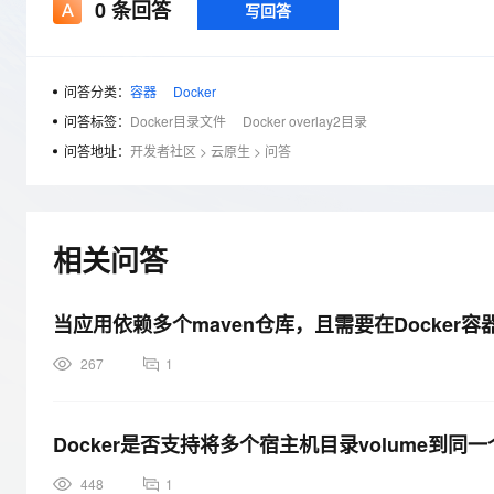
存储
天池大赛
0
条回答
写回答
Qwen3.7-Plus
云解析DNS
解决方案免费试用 新老
电子合同
最高领取价值200元试用
能看、能想、能动手的多模
安全
网络与CDN
AI 算法大赛
畅捷通
大数据开发治理平台 Data
AI 产品 免费试用
网络
安全
云开发大赛
问答分类：
容器
Docker
Qwen3-VL-Plus
Tableau 订阅
1亿+ 大模型 tokens 和 
问答标签：
Docker目录文件
Docker overlay2目录
可观测
入门学习赛
中间件
AI空中课堂在线直播课
问答地址：
开发者社区
>
云原生
>
问答
云防火墙
140+云产品 免费试用
上云与迁云
云原生的云上边界网络安全
产品新客免费试用，最长1
数据库
生态解决方案
大模型服务
企业出海
大模型ACA认证体验
大数据计算
助力企业全员 AI 认知与能
行业生态解决方案
相关问答
千问AI平台-Token Plan
政企业务
媒体服务
开发者生态解决方案
企业服务与云通信
当应用依赖多个maven仓库，且需要在Docker
千问AI平台-模型体验
AI 开发和 AI 应用解决
在线体验全尺寸、多种模态
域名与网站
267
1
Happy 系列大模型
终端用户计算
Docker是否支持将多个宿主机目录volume到
Serverless
448
1
开发工具