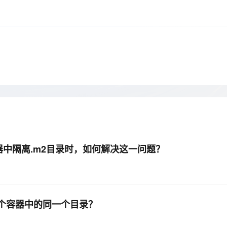
Deepseek-v4-pro
HappyHors
同享
万小智 AI 建站低至 15元/月
Qoder CN
AI 短剧/漫剧
云原生数据库 
快递物流查询
WordPress
成为服务伙
高校合作
点，立即开启云上创新
覆盖公网/内网、递归/权威、移动APP等全场景解析服务
送.CN域名，送备案服务码
基于千问大模型等，支持代码智能生成、研发智能问答
AI助力短剧
态智能体模型
旗舰 MoE 大模型，百万上下文与顶尖推理能力
图生视频，流
Ubuntu
服务生态伙伴
云工开物
企业应用
Works
Night Plan 支持 Qwen 3.8-Max
云原生大数据计算服务 MaxCompute
AI 办公
容器服务 Kub
NEW
GLM-5.2
Wan2.7-T
Red Hat
30+ 款产品免费体验
Data Agent 驱动的一站式 Data+AI 开发治理平台
夜间 5 折，Qwen/Meoo/TokenPlan 客户专享
面向分析的企业级SaaS模式云数据仓库
AI智能应用
提供一站式管
科研合作
视觉 Coding、空间感知、多模态思考等全面升级
1M上下文，专为长程任务能力而生
ERP
堂（旗舰版）
SUSE
智能客服
CRM
防护产品
2个月
自动承接线索
建站小程序
OA 办公系统
AI 应用构建
大模型原生
力提升
财税管理
模板建站
Qoder
大模型服务平台百炼-应用模版
HOT
NEW
面向真实软件
个人版上线、团队版降价；千问3.8-Max首发发尝鲜
丰富多元化的应用模版和解决方案
400电话
定制建站
容器中隔离.m2目录时，如何解决这一问题？
万有无界
大模型服务平台百炼-智能体
方案
广告营销
模板小程序
的模型效果
灵活可视化地构建企业级 Agent
定制小程序
秒悟
人工智能平台 PAI
APP 开发
云端极速 AI 
新一代 AI 视频生成模型，深度适配广告营销等场景
AI Native 的算法工程平台，一站式完成建模、训练、推理服务部署
同一个容器中的同一个目录？
建站系统