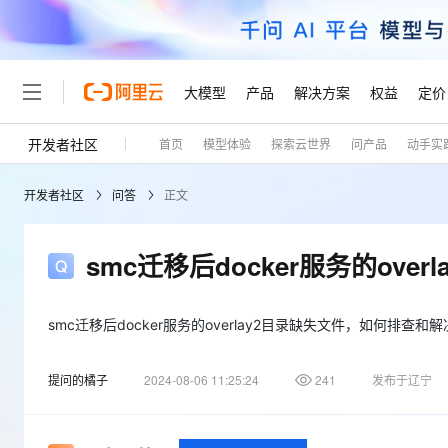
大模型
产品
解决方案
权益
定价
开发者社区
首页
模型体验
探索云世界
问产品
动手实
大模型
产品
解决方案
权益
定价
云市场
伙伴
服务
了解阿里云
精选产品
精选解决方案
普惠上云
产品定价
精选商城
成为销售伙伴
售前咨询
为什么选择阿里云
千问AI平台
开发者社区
问答
正文
了解云产品的定价详情
大模型服务平台百炼
千问办公，解锁你的工作
普惠上云 官方力荐
分销伙伴
在线服务
网站建设
什么是云计算
大
大模型服务与应用平台
企业级Agent产品，直接
云服务器38元/年起，超
咨询伙伴
多端小程序
技术领先
smc迁移后docker服务的ov
云上成本管理
售后服务
轻量应用服务器
Agency Agents：拥
官方推荐返现计划
大模型
精选产品
精选解决方案
Salesforce 国际版订阅
稳定可靠
管理和优化成本
推荐新用户得奖励，单订单
销售伙伴合作计划
自助服务
友盟天域
安全合规
人工智能与机器学习
AI
smc迁移后docker服务的overlay2目录缺失文件，如何排查和
文本生成
云数据库 RDS
HappyHorse 打造一
云工开物
无影生态合作计划
在线服务
观测云
分析师报告
高校专属算力普惠，学生认
计算
互联网应用开发
Qwen3.8-Max
提问的橘子
2024-08-06 11:25:24
241
发布于辽宁
HOT
Salesforce On Alibaba C
工单服务
Tuya 物联网平台阿里云
研究报告与白皮书
人工智能平台 PAI
快速拥有专属 OpenClaw
大模
Consulting Partner 合
大数据
容器
智能体时代全能旗舰模型
免费试用
短信专区
一站式AI开发、训练和推
蓝凌 OA
AI 大模型销售与服务生
现代化应用