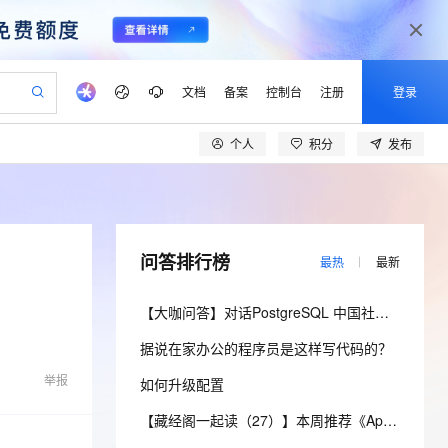
文档
备案
控制台
注册
登录
个人
积分
发布
验
作计划
器
AI 活动
专业服务
服务伙伴合作计划
开发者社区
加入我们
产品动态
服务平台百炼
阿里云 OPC 创新助力计划
一站式生成采购清单，支持单品或批量购买
io：打造专属 AI 语音助手
S产品伙伴计划（繁花）
峰会
CS
造的大模型服务与应用开发平台
一句话生成原生可编辑精美 PPT 文稿
AI 生产力先锋
Al MaaS 服务伙伴赋能合作
域名
博文
Careers
至高可申请百万元
Qwen3.8-Max 模型上线
开启高性价比 AI 编程新体验
弹性可伸缩的云计算服务
Qwen-Audio-3.0-Realtime 端到端实时语音角色扮演
输入一句话想法, 轻松生成专业的 PPT
先锋实践拓展 AI 生产力的边界
Token 补贴，五大权
计划
海大会
伙伴信用分合作计划
商标
问答
社会招聘
问答排行榜
最热
最新
益加速 OPC 成功
eek-V4-Pro
SS
一键部署幻兽帕鲁游戏服务器
飞天发布时刻
HOT
Open Search 向量检索版支
划
备案
电子书
校园招聘
pSeek-V4-Pro
视频创作，一键激活电商全链路生产力
稳定、安全、高性价比、高性能的云存储服务
一键购买专属联机服务器，轻松开启游戏
所见，即是所愿
持视频检索 Pipeline 功能
更多支持
【大咖问答】对话PostgreSQL 中国社区发起人之一，阿里云数据库高级专家 德哥
划
公司注册
镜像站
视频生成
语音识别与合成
专属 QwenPaw
漫剧工坊：一站式动画创作平台
AI 实训营
HOT
应用身份服务 (IDaaS)
据说在家办公的程序员是这样写代码的？
合作伙伴培训与认证
划
上云迁移
站生成，高效打造优质广告素材
全接入的云上超级电脑
从聊天伙伴进化为能主动干活的本地数字员工
快速生产连贯的高质量长漫剧
从基础到进阶，Agent 创客手把手教你
OpenClaw 管理能力上线
lScope
我要反馈
e-1.1-T2V
Qwen3-TTS-Flash
举报
如何升级配置
查询合作伙伴
n Alibaba Cloud ISV 合作
代维服务
建企业门户网站
10 分钟搭建微信、支付宝小程序
MaxCompute MaxFrame 提
畅细腻的高质量视频
离线语音合成大模型，多语言方言自适应，低延迟高稳定
创新加速
ope
登录合作伙伴管理后台
【藏经阁一起读（27）】本周推荐《Apache Flink案例集（2022版）》，你有哪些心得？
我要建议
站，无忧落地极速上线
以可视化方式快速构建移动和 PC 门户网站
国内短信简单易用，安全可靠，秒级触达，全球覆盖200+国家和地区。
高效部署网站，快速应用到小程序
供自动弹性内存功能