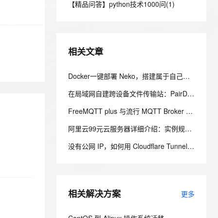
安全
【精品问答】python技术1000问(1)
我要投诉
e-1.1-I2V
Cosyvoice-V3-Flash
PolarDB
上云场景组合购
Milvus 弹性伸缩功能新增节
伴
漫剧创作，剧本、分镜、视频高效生成
100%兼容MySQL、PostgreSQL，兼容Oracle，支持集中和分布式
覆盖90%+业务场景，专享组合折扣价
点支持范围
畅自然，细节丰富
高表现力语音合成大模型，语音克隆听感自然
VPN
ernetes 版 ACK
云聚AI 严选权益
AI 原生数据库服务发布
SSL 证书
2V
Fun-ASR
，一键激活高效办公新体验
理容器应用的 K8s 服务
精选AI产品，从模型到应用全链提效
Agent 数据网关
相关文章
文戏情感细腻自然，动作戏激烈拳拳到肉，实现更强表演能力
支持中英文自由切换，具备更强的噪声鲁棒性
堡垒机
AI 用量加速计划
云原生数据库 PolarDB
防火墙
Docker一键部署 Neko，搭建属于自己的自托管虚拟浏览器
、识别商机，让客服更高效、服务更出色。
新老同享，达量后返
Agentic Database 发布
主机安全
应用
在局域网自建跨设备文件传输站：PairDrop、WebRTC 与 HTTPS 部署实践
FreeMQTT plus 与流行 MQTT Broker 集群方案的对比
千问办公
NEW
AI 应用及服务市场
的智能体编程平台
一站式AI生产力平台
阿里云99元云服务器详细介绍：实例规格和配置、购买和续费规则、适用场景解析
AI 应用
伶鹊
没有公网 IP，如何用 Cloudflare Tunnel 安全发布家庭服务器服务
企业级人与Agent协作平台，接入和调度多个数字员工
智能客服平台，对话机器人、对话分析、智能外呼
大模型
大模型服务平台百炼 - 全妙
自然语言处理
应用创作平台
多模态内容创作工具，已接入 DeepSeek
相关解决方案
数据标注
更多
机器学习