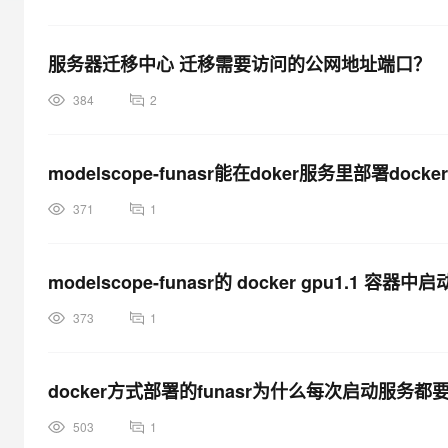
大模型解决方案
迁移与运维管理
快速部署 Dify，高效搭建 
服务器迁移中心 迁移需要访问的公网地址端口？
专有云
384
2
10 分钟在聊天系统中增加
modelscope-funasr能在doker服务里部署dock
371
1
modelscope-funasr的 docker gpu1.1
373
1
docker方式部署的funasr为什么每次启动服
503
1