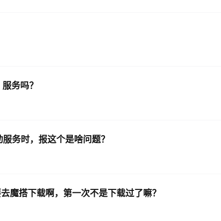
AI 应用
10分钟微调：让0.6B模型媲美235B模
多模态数据信
型
依托云原生高可用架构,实现Dify私有化部署
用1%尺寸在特定领域达到大模型90%以上效果
一个 AI 助手
超强辅助，Bol
即刻拥有 DeepSeek-R1 满血版
在企业官网、通讯软件中为客户提供 AI 客服
多种方案随心选，轻松解锁专属 DeepSeek
er 服务吗？
 容器中启动服务时，报这个是啥问题？
务都要去魔搭下载啊，第一次不是下载过了嘛？