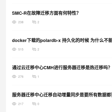
SMC-R在故障迁移方面有何特性？
238
2
docker下载的polardb-x 持久化的时候 为什
515
2
通过云迁移中心CMH进行服务器迁移是热迁移吗
276
1
服务器迁移中心迁移自动增量同步是要所有数据都
217
0