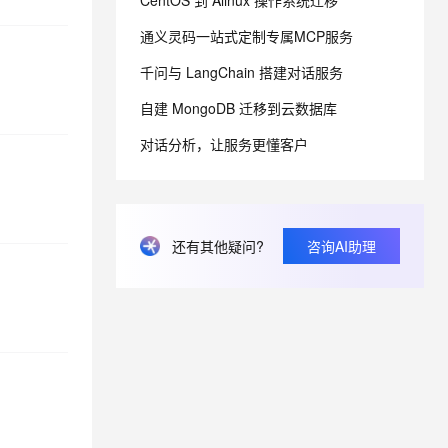
CentOS 到 Alinux 操作系统迁移
通义灵码一站式定制专属MCP服务
息提取
与 AI 智能体进行实时音视频通话
千问与 LangChain 搭建对话服务
从文本、图片、视频中提取结构化的属性信息
构建支持视频理解的 AI 音视频实时通话应用
自建 MongoDB 迁移到云数据库
t.diy 一步搞定创意建站
构建大模型应用的安全防护体系
通过自然语言交互简化开发流程,全栈开发支持
通过阿里云安全产品对 AI 应用进行安全防护
对话分析，让服务更懂客户
还有其他疑问?
咨询AI助理