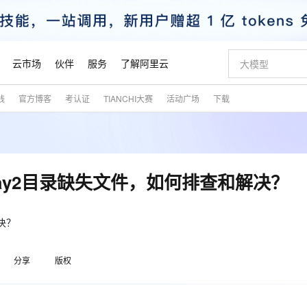
云市场
伙伴
服务
了解阿里云
践
官方博客
考认证
TIANCHI大赛
活动广场
下载
AI 特惠
数据与 API
成为产品伙伴
企业增值服务
最佳实践
价格计算器
AI 场景体
基础软件
产品伙伴合
阿里云认证
市场活动
配置报价
大模型
自助选配和估算价格
新方式
睿译宝，AI翻译排版一步到位
智启 AI 普惠权益
产品生态集成认证中心
企业支持计划
云上春晚
域名与网站
千问官方 MaaS 平台，为开发者和 Agent 而生，新用户赠送 1 亿 + tokens 额度
Qwen Aud
AI Coding
阿里云Maa
2026 阿里云
云服务器 E
为企业打
数据集
Windows
大模型认证
模型
NEW
NEW
交付可用成果
值低价云产品抢先购
上传文档即自动完成翻译和格式还原
至高享 1亿+免费 tokens，加速 Al 应用落地
提供智能易用的域名与建站服务
智能编程，一键
安全可靠、
产品生态伙伴
专家技术服务
云上奥运之旅
弹性计算合作
阿里云中企出
手机三要素
宝塔 Linux
全部认证
erlay2目录缺失文件，如何排查和解决？
价格优势
有专属领域专家
GLM-5.2：长任务时代开源旗舰模型
阿里云 OPC 创新助力计划
千问大模型
即刻拥有 DeepS
AI 电商营销
对象存储 O
大模型
产品生态伙伴工作台
企业增值服务台
云栖战略参考
云存储合作计
云栖大会
身份实名认证
CentOS
训练营
推动算力普惠，释放技术红利
最高返9万
多领域专家智能体,一键组建 AI 虚拟交付团队
快速构建应用程序和网站，即刻迈出上云第一步
至高百万元 Token 补贴，加速一人公司成长
多元化、高性能、安全可靠的大模型服务
真正可用的 1M 上下文,一次完成代码全链路开发
轻松解锁专属 Dee
从图文生成到
云上的中国
数据库合作计
活动全景
短信
Docker
解决？
图片和
站式影视创作平台
Hermes Agent，打造自进化智能体
Token Plan 模型订阅计划
数字证书管理服务（原SSL证书）
5 分钟轻松部署
AI 广告创作
无影云电脑
企业成长
NEW
信息公告
看见新力量
云网络合作计
OCR 文字识别
JAVA
证享300元代金券
可视化编排打通从文字构思到成片全链路闭环
全托管，含MySQL、PostgreSQL、SQL Server、MariaDB多引擎
自主进化，持久记忆，越用越聪明
Qwen3.8-Max 首发尝鲜，限时加量 10 倍，夜间低至2折
实现全站HTTPS，呈现可信的WEB访问
图文、视频一
随时随地安
魔搭 Mode
Kimi-K3
HappyHors
分享
版权
NEW
loud
服务实践
官网公告
金融模力时刻
Salesforce O
版
发票查验
全能环境
Claude Code + GStack 打造工程团队
千问办公，限时限量积分加倍
Qoder
低代码高效构
AI 建站
短信服务
型
NEW
作计划
Kimi 最新旗舰模型，长程编程与推理利器
让文字生成流
计划
创新中心
魔搭 ModelSc
健康状态
理服务
让AI从“聊天伙伴”进化为能干活的“数字员工”
安装技能 GStack，拥有专属 AI 工程团队
你的AI工作搭子，覆盖日常办公高频场景
面向真实软件的智能体编程平台
0 代码专业建
客户案例
天气预报查询
操作系统
态合作计划