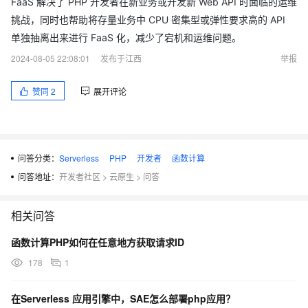
FaaS 解决了 PHP 开发者在新业务或开发新 Web API 时面临的运维
挑战，同时也帮助将存量业务中 CPU 密集型或弹性要求高的 API
单独抽离出来进行 FaaS 化，减少了宕机和运维问题。
2024-08-05 22:08:01
发布于江西
举报
赞同
2
展开评论
问答分类：
Serverless
PHP
开发者
函数计算
问答地址：
开发者社区
>
云原生
>
问答
相关问答
函数计算PHP如何在任意地方获取请求ID
178
1
在Serverless 应用引擎中，SAE怎么部署php应用？