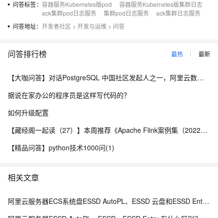
问答标签：
容器服务Kubernetes版pod
容器服务Kubernetes版集群日志
ack集群pod日志服务
集群pod日志服务
ack集群日志服务
问答地址：
开发者社区
>
开发与运维
>
问答
问答排行榜
最热
最新
【大咖问答】对话PostgreSQL 中国社区发起人之一，阿里云数据库高级专家 德哥
据说在家办公的程序员是这样写代码的？
如何升级配置
【藏经阁一起读（27）】本周推荐《Apache Flink案例集（2022版）》，你有哪些心得？
【精品问答】python技术1000问(1)
相关文章
阿里云服务器ECS系统盘ESSD AutoPL、ESSD 云盘和ESSD Entry有什么区别？如何选择？