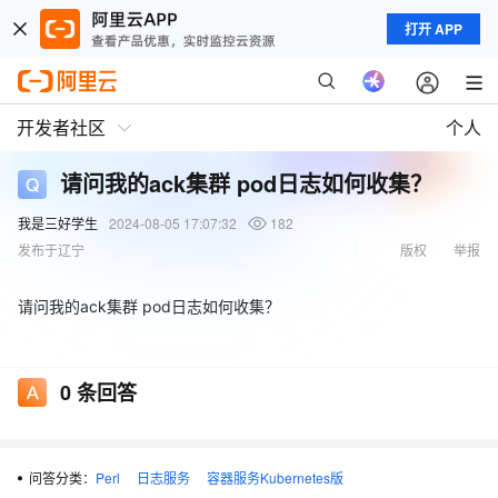
打开 APP
开发者社区
个人
请问我的ack集群 pod日志如何收集？
我是三好学生
2024-08-05 17:07:32
182
发布于辽宁
版权
举报
请问我的ack集群 pod日志如何收集？
0
条回答
问答分类：
Perl
日志服务
容器服务Kubernetes版