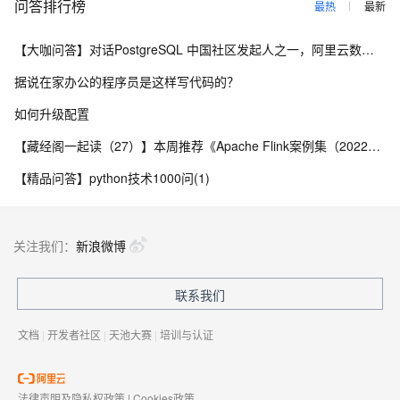
问答排行榜
最热
最新
【大咖问答】对话PostgreSQL 中国社区发起人之一，阿里云数据库高级专家 德哥
据说在家办公的程序员是这样写代码的？
如何升级配置
【藏经阁一起读（27）】本周推荐《Apache Flink案例集（2022版）》，你有哪些心得？
【精品问答】python技术1000问(1)
关注我们：
新浪微博
联系我们
文档
|
开发者社区
|
天池大赛
|
培训与认证
法律声明及隐私权政策
|
Cookies政策