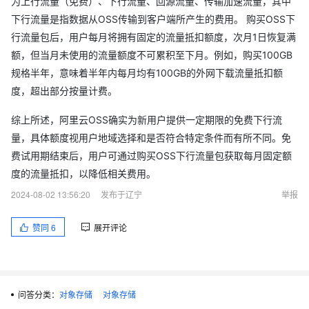
为上行流量（免费）、下行流量、回源流量、传输加速流量，其中
下行流量是指数据从OSS传输到客户端所产生的费用。 购买OSS下
行流量包后，用户每月将拥有固定的流量抵扣额度，次月1日恢复满
额，但当月未使用的流量额度不可累积至下月。例如，购买100GB
规格半年，意味着半年内每月均有100GB的外网下载流量抵扣额
度，超出部分按量计费。
综上所述，阿里云OSS确实为新用户提供一定期限的免费下行流
量，具体额度视用户地域选择和是否符合特定条件而有所不同。免
费试用期结束后，用户可通过购买OSS下行流量包获取每月固定额
度的流量抵扣，以降低相关费用。
2024-08-02 13:56:20
发布于辽宁
举报
赞同
6
展开评论
问答分类：
对象存储
对象存储