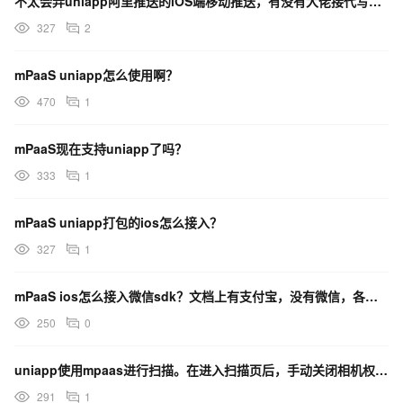
不太会弄uniapp阿里推送的iOS端移动推送，有没有大佬接代写的报个价和时间
327
2
mPaaS uniapp怎么使用啊？
470
1
mPaaS现在支持uniapp了吗？
333
1
mPaaS uniapp打包的ios怎么接入？
327
1
mPaaS ios怎么接入微信sdk？文档上有支付宝，没有微信，各位都怎么解决的？
250
0
uniapp使用mpaas进行扫描。在进入扫描页后，手动关闭相机权限。这是申请权限如何进行目的说明？
291
1