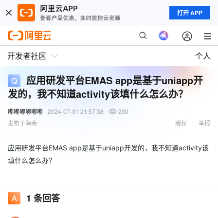
打开 APP
开发者社区
个人
应用研发平台EMAS app是基于uniapp开
发的，我不知道activity该填什么怎么办？
嘟嘟嘟嘟嘟嘟
2024-07-31 21:57:38
200
发布于海南
版权
举报
应用研发平台EMAS app是基于uniapp开发的，我不知道activity该
填什么怎么办？
1
条回答