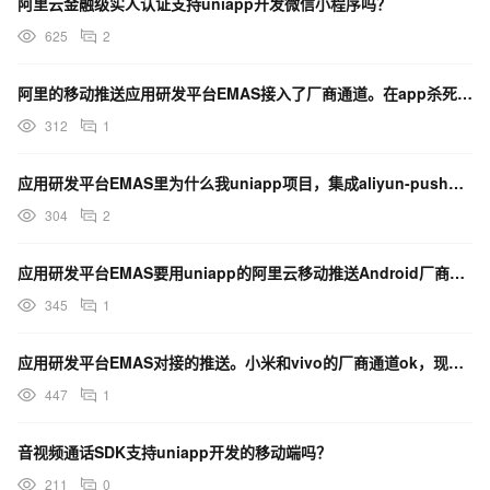
阿里云金融级实人认证支持uniapp开发微信小程序吗？
625
2
阿里的移动推送应用研发平台EMAS接入了厂商通道。在app杀死的情况下 下发消息却收不到怎么解决？
312
1
应用研发平台EMAS里为什么我uniapp项目，集成aliyun-push插件后，出错了 为什么？
304
2
应用研发平台EMAS要用uniapp的阿里云移动推送Android厂商通道扩展包去获得离线消息推送？
345
1
应用研发平台EMAS对接的推送。小米和vivo的厂商通道ok，现在华为的杀app后收不到，啥情况？
447
1
音视频通话SDK支持uniapp开发的移动端吗？
211
0