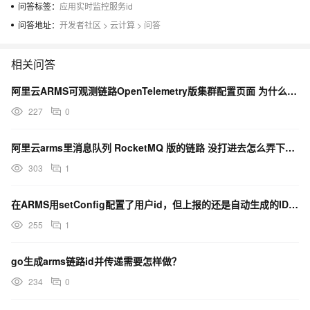
问答标签：
应用实时监控服务id
问答地址：
开发者社区
>
云计算
>
问答
相关问答
阿里云ARMS可观测链路OpenTelemetry版集群配置页面 为什么集群配置数据未能同步？
227
0
阿里云arms里消息队列 RocketMQ 版的链路 没打进去怎么弄下用的指针？
303
1
在ARMS用setConfig配置了用户id，但上报的还是自动生成的ID为什么？
255
1
go生成arms链路id并传递需要怎样做？
234
0