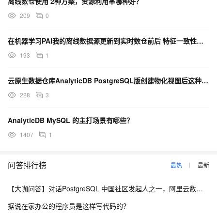
离线数仓使用 2种方案，资源利用率哪种好？
209
0
在机器学习PAI我的离线数据源更新到实时数仓前后 特征一致性如何保证那？
193
1
云原生数据仓库AnalyticDB PostgreSQL版创建物化视图后这种可以在控制台加配置解决？
228
3
AnalyticDB MySQL 的主打场景有哪些？
1407
1
问答排行榜
最热
最新
【大咖问答】对话PostgreSQL 中国社区发起人之一，阿里云数据库高级专家 德哥
据说在家办公的程序员是这样写代码的？