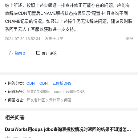
综上所述，按照上述步骤逐一排查并修正可能存在的问题，应能有
效解决CDN配置后CNAME解析状态持续显示“配置中”且查询不到
CNAME记录的情况。如经过上述操作仍无法解决问题，建议及时联
系阿里云人工客服以获取进一步支持。
2024-07-30 16:52:34
发布于辽宁
举报
赞同
2
展开评论
问答分类：
CDN
CDN
云解析DNS
问答标签：
配置CDN解析
canme云解析DNS
问答地址：
开发者社区
>
云计算
>
问答
相关问答
DataWorks用odps jdbc查询表授权情况时返回的结果不知道怎么解析？