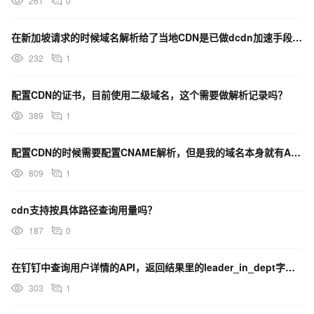
261
0
在新加坡请求的时候域名解析给了当地CDN是已做dcdn加速手段了还是本地也有机器翻译服务就近部署了?
232
1
配置CDN的证书，目前使用二级域名，这个需要做解析记录吗？
389
1
配置CDN的时候需要配置CNAME解析，但是我的域名本身就有A类解析，解析记录冲突怎么办？
809
1
cdn支持按具体路径查询用量吗？
187
0
在钉钉中查询用户详情的API，返回结果里的leader_in_dept字段，该如何正确解析呢？
303
1