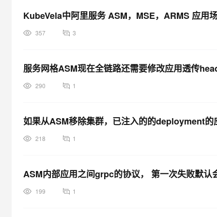
大模型解决方案
KubeVela中阿里服务 ASM，MSE，ARMS 应
迁移与运维管理
快速部署 Dify，高效搭建 
357
3
专有云
10 分钟在聊天系统中增加
服务网格ASM现在全链路还需要修改应用透传head
290
1
如果从ASM移除集群，已注入的的deployment
218
1
ASM内部应用之间grpc的协议， 第一次失败默认
199
1