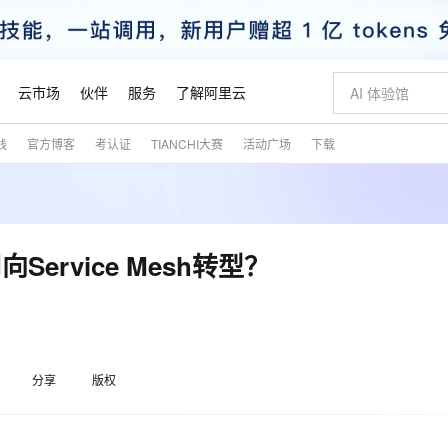
云市场
伙伴
服务
了解阿里云
践
官方博客
考认证
TIANCHI大赛
活动广场
下载
AI 特惠
数据与 API
成为产品伙伴
企业增值服务
最佳实践
价格计算器
AI 场景体
基础软件
产品伙伴合
阿里云认证
市场活动
配置报价
大模型
自助选配和估算价格
步到位
智启 AI 普惠权益
产品生态集成认证中心
企业支持计划
云上春晚
域名与网站
Qwen Audio：打造专属 AI 语音助手
千问官方 MaaS 平台，为开发者和 Agent 而生，新用户赠送 1 亿 + tokens 额度
一句话生成原生
AI Coding
阿里云Maa
2026 阿里云
云服务器 E
为企业打
数据集
Windows
大模型认证
模型
NEW
NEW
格式还原
值低价云产品抢先购
至高享 1亿+免费 tokens，加速 Al 应用落地
提供智能易用的域名与建站服务
Qwen-Audio-3.0-Realtime 端到端实时语音角色扮演
输入一句话想法,
智能编程，一键
安全可靠、
产品生态伙伴
专家技术服务
云上奥运之旅
弹性计算合作
阿里云中企出
手机三要素
宝塔 Linux
全部认证
rvice Mesh转型？
价格优势
开源旗舰模型
即刻拥有 DeepSeek-V4-Pro
阿里云 OPC 创新助力计划
千问大模型
一键部署幻兽
AI 电商营销
对象存储 O
大模型
产品生态伙伴工作台
企业增值服务台
云栖战略参考
云存储合作计
云栖大会
身份实名认证
CentOS
训练营
推动算力普惠，释放技术红利
最高返9万
真正可用的 1M 上下文,一次完成代码全链路开发
快速构建应用程序和网站，即刻迈出上云第一步
轻松解锁专属 DeepSeek-V4-Pro
至高百万元 Token 补贴，加速一人公司成长
多元化、高性能、安全可靠的大模型服务
一键购买专属
从图文生成到
云上的中国
数据库合作计
活动全景
短信
Docker
图片和
自进化智能体
5 分钟轻松部署专属 QwenPaw
Token Plan 模型订阅计划
数字证书管理服务（原SSL证书）
高效搭建 AI
AI 广告创作
无影云电脑
企业成长
NEW
HOT
信息公告
看见新力量
云网络合作计
OCR 文字识别
JAVA
越聪明
证享300元代金券
全托管，含MySQL、PostgreSQL、SQL Server、MariaDB多引擎
Qwen3.8-Max 首发尝鲜，限时加量 10 倍，夜间低至2折
实现全站 HTTPS，呈现可信的 Web 访问
从聊天伙伴进化为能主动干活的本地数字员工
图文、视频一
随时随地安
魔搭 Mode
Kimi-K3
HappyHors
分享
版权
NEW
loud
服务实践
官网公告
金融模力时刻
Salesforce O
版
发票查验
全能环境
Claude Code + GStack 打造工程团队
千问办公，限时限量积分加倍
Qoder
低代码高效构
AI 建站
短信服务
型
NEW
作计划
Kimi 最新旗舰模型，长程编程与推理利器
让文字生成流
计划
创新中心
魔搭 ModelSc
健康状态
理服务
让AI从“聊天伙伴”进化为能干活的“数字员工”
安装技能 GStack，拥有专属 AI 工程团队
你的AI工作搭子，覆盖日常办公高频场景
面向真实软件的智能体编程平台
0 代码专业建
客户案例
天气预报查询
操作系统
态合作计划