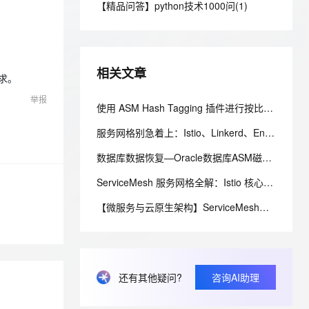
安全
【精品问答】python技术1000问(1)
我要投诉
e-1.1-I2V
Cosyvoice-V3-Flash
PolarDB
上云场景组合购
伴
Qoder CN V1.7.0 发布
漫剧创作，剧本、分镜、视频高效生成
100%兼容MySQL、PostgreSQL，兼容Oracle，支持集中和分布式
覆盖90%+业务场景，专享组合折扣价
畅自然，细节丰富
高表现力语音合成大模型，语音克隆听感自然
VPN
ernetes 版 ACK
云聚AI 严选权益
云安全中心 AI BAS 智能自动
SSL 证书
2V
Fun-ASR
，一键激活高效办公新体验
理容器应用的 K8s 服务
精选AI产品，从模型到应用全链提效
化模拟渗透攻击产品发布
相关文章
文戏情感细腻自然，动作戏激烈拳拳到肉，实现更强表演能力
支持中英文自由切换，具备更强的噪声鲁棒性
求。
堡垒机
AI 用量加速计划
DataWorks ChatBI 会话支持
举报
防火墙
使用 ASM Hash Tagging 插件进行按比例灰度发布
、识别商机，让客服更高效、服务更出色。
新老同享，达量后返
上传临时文件分析
主机安全
应用
服务网格别急着上：Istio、Linkerd、Envoy，我都用过，说点大实话
数据库数据恢复—Oracle数据库ASM磁盘组掉线的数据恢复案例
千问办公
NEW
AI 应用及服务市场
的智能体编程平台
一站式AI生产力平台
ServiceMesh 服务网格全解：Istio 核心原理拆解与云原生架构升级实战
AI 应用
伶鹊
【微服务与云原生架构】ServiceMesh服务网格（Istio）核心原理、Sidecar模式、数据面/控制面、适用场景
企业级人与Agent协作平台，接入和调度多个数字员工
智能客服平台，对话机器人、对话分析、智能外呼
大模型
大模型服务平台百炼 - 全妙
自然语言处理
应用创作平台
多模态内容创作工具，已接入 DeepSeek
数据标注
还有其他疑问?
咨询AI助理
机器学习