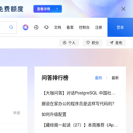
文档
备案
控制台
注册
登录
个人
积分
发布
验
作计划
器
AI 活动
专业服务
服务伙伴合作计划
开发者社区
加入我们
产品动态
服务平台百炼
阿里云 OPC 创新助力计划
一站式生成采购清单，支持单品或批量购买
可编辑精美 PPT 文稿
S产品伙伴计划（繁花）
峰会
CS
造的大模型服务与应用开发平台
Agency Agents：拥有专属领域专家
AI 生产力先锋
Al MaaS 服务伙伴赋能合作
域名
博文
Careers
PolarDB Agentic Database
至高可申请百万元
 轻松生成专业的 PPT
开启高性价比 AI 编程新体验
弹性可伸缩的云计算服务
先锋实践拓展 AI 生产力的边界
发布
多领域专家智能体,一键组建 AI 虚拟交付团队
Token 补贴，五大权
计划
海大会
伙伴信用分合作计划
商标
问答
社会招聘
问答排行榜
最热
最新
益加速 OPC 成功
帕鲁游戏服务器
SS
HappyHorse 打造一站式影视创作平台
飞天发布时刻
HOT
秒悟 Meoo CLI 支持一键部
划
备案
电子书
校园招聘
联机服务器，轻松开启游戏
视频创作，一键激活电商全链路生产力
稳定、安全、高性价比、高性能的云存储服务
所见，即是所愿
署项目至阿里云账号
可视化编排打通从文字构思到成片全链路闭环
更多支持
【大咖问答】对话PostgreSQL 中国社区发起人之一，阿里云数据库高级专家 德哥
划
公司注册
镜像站
视频生成
语音识别与合成
 智能体与工作流应用
漫剧工坊：一站式动画创作平台
AI 实训营
Flink OSS 支持
据说在家办公的程序员是这样写代码的？
合作伙伴培训与认证
划
上云迁移
站生成，高效打造优质广告素材
全接入的云上超级电脑
通过阿里云百炼高效搭建AI应用,助力高效开发
快速生产连贯的高质量长漫剧
从基础到进阶，Agent 创客手把手教你
AssumeRole 角色自定义
lScope
我要反馈
e-1.1-T2V
Qwen3-TTS-Flash
举报
如何升级配置
查询合作伙伴
n Alibaba Cloud ISV 合作
代维服务
建企业门户网站
10 分钟搭建微信、支付宝小程序
百炼 Qwen3.7-Flash 系列模
畅细腻的高质量视频
离线语音合成大模型，多语言方言自适应，低延迟高稳定
创新加速
ope
登录合作伙伴管理后台
【藏经阁一起读（27）】本周推荐《Apache Flink案例集（2022版）》，你有哪些心得？
我要建议
站，无忧落地极速上线
以可视化方式快速构建移动和 PC 门户网站
国内短信简单易用，安全可靠，秒级触达，全球覆盖200+国家和地区。
高效部署网站，快速应用到小程序
型发布