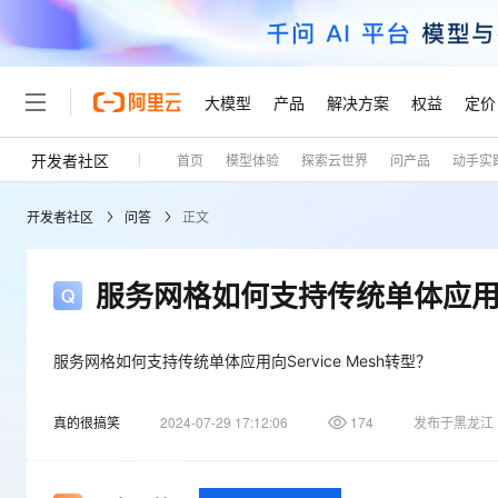
大模型
产品
解决方案
权益
定价
开发者社区
首页
模型体验
探索云世界
问产品
动手实
大模型
产品
解决方案
权益
定价
云市场
伙伴
服务
了解阿里云
精选产品
精选解决方案
普惠上云
产品定价
精选商城
成为销售伙伴
售前咨询
为什么选择阿里云
千问AI平台
开发者社区
问答
正文
了解云产品的定价详情
大模型服务平台百炼
睿译宝，AI翻译排版一
普惠上云 官方力荐
分销伙伴
在线服务
网站建设
什么是云计算
大
大模型服务与应用平台
上传文档即自动完成翻译和
云服务器38元/年起，超
咨询伙伴
多端小程序
技术领先
服务网格如何支持传统单体应用向Se
云上成本管理
售后服务
轻量应用服务器
GLM-5.2：长任务时代
官方推荐返现计划
大模型
精选产品
精选解决方案
Salesforce 国际版订阅
稳定可靠
管理和优化成本
推荐新用户得奖励，单订单
销售伙伴合作计划
自助服务
友盟天域
安全合规
人工智能与机器学习
AI
服务网格如何支持传统单体应用向Service Mesh转型？
文本生成
云数据库 RDS
Hermes Agent，打造
云工开物
无影生态合作计划
在线服务
观测云
分析师报告
自主进化，持久记忆，越用
高校专属算力普惠，学生认
计算
互联网应用开发
Qwen3.8-Max
真的很搞笑
2024-07-29 17:12:06
174
发布于黑龙江
HOT
Salesforce On Alibaba C
工单服务
Tuya 物联网平台阿里云
研究报告与白皮书
人工智能平台 PAI
快速拥有专属 OpenClaw
大模
Consulting Partner 合
大数据
容器
智能体时代全能旗舰模型
免费试用
短信专区
一站式AI开发、训练和推
蓝凌 OA
AI 大模型销售与服务生
现代化应用