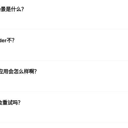
用场景是什么？
AI 应用
10分钟微调：让0.6B模型媲美235B模
多模态数据信
型
依托云原生高可用架构,实现Dify私有化部署
用1%尺寸在特定领域达到大模型90%以上效果
一个 AI 助手
超强辅助，Bol
即刻拥有 DeepSeek-R1 满血版
er不？
在企业官网、通讯软件中为客户提供 AI 客服
多种方案随心选，轻松解锁专属 DeepSeek
的应用会怎么样啊？
会重试吗？