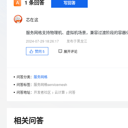
存储
天池大赛
1
条回答
写回答
Qwen3.7-Plus
云解析DNS
解决方案免费试用 新老
电子合同
最高领取价值200元试用
能看、能想、能动手的多模
安全
网络与CDN
AI 算法大赛
畅捷通
芯在这
大数据开发治理平台 Data
AI 产品 免费试用
网络
安全
云开发大赛
Qwen3-VL-Plus
Tableau 订阅
1亿+ 大模型 tokens 和 
服务网格支持物理机、虚拟机场景，兼容过渡阶段的容器化和
可观测
入门学习赛
中间件
AI空中课堂在线直播课
云防火墙
140+云产品 免费试用
2024-07-29 18:26:17
发布于黑龙江
上云与迁云
云原生的云上边界网络安全
产品新客免费试用，最长1
数据库
赞同
5
展开评论
生态解决方案
大模型服务
企业出海
大模型ACA认证体验
大数据计算
助力企业全员 AI 认知与能
行业生态解决方案
千问AI平台-Token Plan
政企业务
媒体服务
开发者生态解决方案
问答分类：
服务网格
企业服务与云通信
问答标签：
服务网格servicemesh
千问AI平台-模型体验
AI 开发和 AI 应用解决
在线体验全尺寸、多种模态
问答地址：
开发者社区
>
云计算
>
问答
域名与网站
Happy 系列大模型
终端用户计算
Serverless
相关问答
开发工具