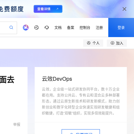
文档
备案
控制台
注册
登录
个人
加入
验
作计划
器
AI 活动
专业服务
服务伙伴合作计划
开发者社区
加入我们
产品动态
服务平台百炼
阿里云 OPC 创新助力计划
一站式生成采购清单，支持单品或批量购买
可编辑精美 PPT 文稿
S产品伙伴计划（繁花）
峰会
CS
造的大模型服务与应用开发平台
Agency Agents：拥有专属领域专家
AI 生产力先锋
Al MaaS 服务伙伴赋能合作
域名
博文
Careers
至高可申请百万元
Qwen3.8-Max 模型上线
 轻松生成专业的 PPT
开启高性价比 AI 编程新体验
弹性可伸缩的云计算服务
先锋实践拓展 AI 生产力的边界
多领域专家智能体,一键组建 AI 虚拟交付团队
Token 补贴，五大权
计划
海大会
伙伴信用分合作计划
商标
问答
社会招聘
面去
云效DevOps
益加速 OPC 成功
帕鲁游戏服务器
SS
HappyHorse 打造一站式影视创作平台
飞天发布时刻
HOT
Open Search 向量检索版支
划
备案
电子书
校园招聘
联机服务器，轻松开启游戏
视频创作，一键激活电商全链路生产力
云效，企业级一站式研发协同平台，数十万企业
稳定、安全、高性价比、高性能的云存储服务
所见，即是所愿
持视频检索 Pipeline 功能
可视化编排打通从文字构思到成片全链路闭环
更多支持
都在用。支持公共云、专有云和混合云多种部署
划
公司注册
镜像站
视频生成
语音识别与合成
 智能体与工作流应用
漫剧工坊：一站式动画创作平台
AI 实训营
形态，通过云原生新技术和研发新模式，助力创
应用身份服务 (IDaaS)
合作伙伴培训与认证
划
新创业和数字化转型企业快速实现研发敏捷和组
上云迁移
站生成，高效打造优质广告素材
全接入的云上超级电脑
通过阿里云百炼高效搭建AI应用,助力高效开发
快速生产连贯的高质量长漫剧
从基础到进阶，Agent 创客手把手教你
OpenClaw 管理能力上线
lScope
我要反馈
织敏捷，打造“双敏”组织，实现多倍效能提升。
e-1.1-T2V
Qwen3-TTS-Flash
查询合作伙伴
n Alibaba Cloud ISV 合作
代维服务
建企业门户网站
10 分钟搭建微信、支付宝小程序
MaxCompute MaxFrame 提
畅细腻的高质量视频
离线语音合成大模型，多语言方言自适应，低延迟高稳定
举报
创新加速
ope
登录合作伙伴管理后台
我要建议
站，无忧落地极速上线
以可视化方式快速构建移动和 PC 门户网站
国内短信简单易用，安全可靠，秒级触达，全球覆盖200+国家和地区。
高效部署网站，快速应用到小程序
供自动弹性内存功能