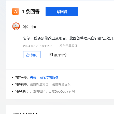
存储
天池大赛
Qwen3.7-Plus
云解析DNS
解决方案免费试用 新老
电子合同
最高领取价值200元试用
能看、能想、能动手的多模
安全
网络与CDN
1
条回答
写回答
AI 算法大赛
畅捷通
大数据开发治理平台 Data
AI 产品 免费试用
网络
安全
云开发大赛
Qwen3-VL-Plus
Tableau 订阅
1亿+ 大模型 tokens 和 
冲冲冲c
可观测
入门学习赛
中间件
AI空中课堂在线直播课
云防火墙
140+云产品 免费试用
复制一份还是修改归属项目。此回答整理来自钉群“云效开
上云与迁云
云原生的云上边界网络安全
产品新客免费试用，最长1
数据库
2024-07-29 18:11:06
发布于黑龙江
生态解决方案
大模型服务
企业出海
大模型ACA认证体验
大数据计算
赞同
展开评论
助力企业全员 AI 认知与能
行业生态解决方案
千问AI平台-Token Plan
政企业务
媒体服务
开发者生态解决方案
企业服务与云通信
千问AI平台-模型体验
AI 开发和 AI 应用解决
问答分类：
云效
AES专家服务
在线体验全尺寸、多种模态
域名与网站
问答标签：
云效办法项目
云效办法导入
Happy 系列大模型
问答地址：
开发者社区
>
云效DevOps
>
问答
终端用户计算
Serverless
开发工具