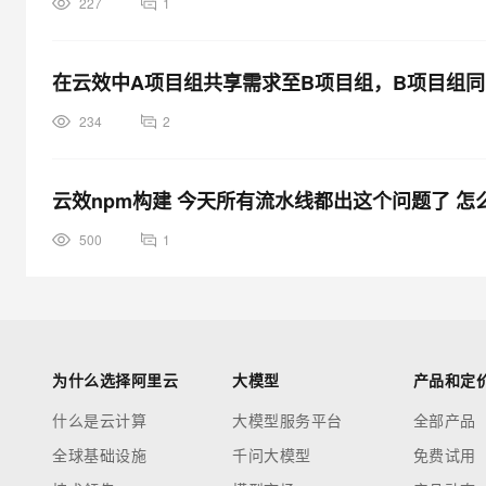
227
1
在云效中A项目组共享需求至B项目组，B项目组
234
2
云效npm构建 今天所有流水线都出这个问题了 怎
500
1
为什么选择阿里云
大模型
产品和定
什么是云计算
大模型服务平台
全部产品
全球基础设施
千问大模型
免费试用