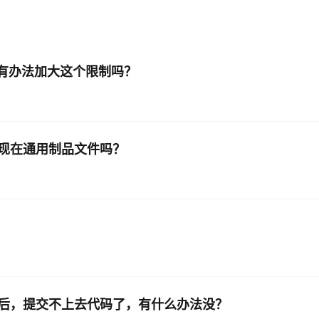
AI 应用
10分钟微调：让0.6B模型媲美235B模
多模态数据信
型
依托云原生高可用架构,实现Dify私有化部署
？有办法加大这个限制吗？
用1%尺寸在特定领域达到大模型90%以上效果
一个 AI 助手
超强辅助，Bol
即刻拥有 DeepSeek-R1 满血版
在企业官网、通讯软件中为客户提供 AI 客服
多种方案随心选，轻松解锁专属 DeepSeek
现在通用制品文件吗？
后，提交不上去代码了，有什么办法没？