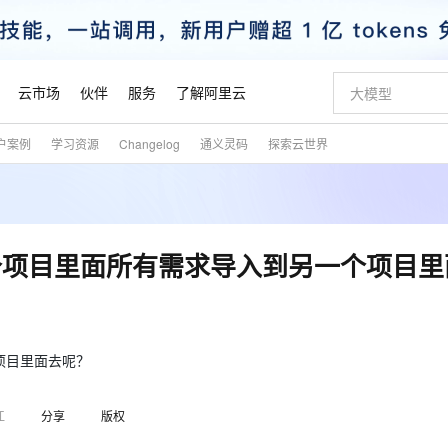
云市场
伙伴
服务
了解阿里云
户案例
学习资源
Changelog
通义灵码
探索云世界
AI 特惠
数据与 API
成为产品伙伴
企业增值服务
最佳实践
价格计算器
AI 场景体
基础软件
产品伙伴合
阿里云认证
市场活动
配置报价
大模型
自助选配和估算价格
步到位
智启 AI 普惠权益
产品生态集成认证中心
企业支持计划
云上春晚
域名与网站
Qwen Audio：打造专属 AI 语音助手
千问官方 MaaS 平台，为开发者和 Agent 而生，新用户赠送 1 亿 + tokens 额度
一句话生成原生
AI Coding
阿里云Maa
2026 阿里云
云服务器 E
为企业打
数据集
Windows
大模型认证
模型
NEW
NEW
格式还原
值低价云产品抢先购
至高享 1亿+免费 tokens，加速 Al 应用落地
提供智能易用的域名与建站服务
Qwen-Audio-3.0-Realtime 端到端实时语音角色扮演
输入一句话想法,
智能编程，一键
安全可靠、
产品生态伙伴
专家技术服务
云上奥运之旅
弹性计算合作
阿里云中企出
手机三要素
宝塔 Linux
全部认证
个项目里面所有需求导入到另一个项目里
价格优势
开源旗舰模型
即刻拥有 DeepSeek-V4-Pro
阿里云 OPC 创新助力计划
千问大模型
一键部署幻兽
AI 电商营销
对象存储 O
大模型
产品生态伙伴工作台
企业增值服务台
云栖战略参考
云存储合作计
云栖大会
身份实名认证
CentOS
训练营
推动算力普惠，释放技术红利
最高返9万
真正可用的 1M 上下文,一次完成代码全链路开发
快速构建应用程序和网站，即刻迈出上云第一步
轻松解锁专属 DeepSeek-V4-Pro
至高百万元 Token 补贴，加速一人公司成长
多元化、高性能、安全可靠的大模型服务
一键购买专属
从图文生成到
云上的中国
数据库合作计
活动全景
短信
Docker
图片和
自进化智能体
5 分钟轻松部署专属 QwenPaw
Token Plan 模型订阅计划
数字证书管理服务（原SSL证书）
高效搭建 AI
AI 广告创作
无影云电脑
企业成长
NEW
HOT
信息公告
看见新力量
云网络合作计
OCR 文字识别
JAVA
越聪明
证享300元代金券
全托管，含MySQL、PostgreSQL、SQL Server、MariaDB多引擎
Qwen3.8-Max 首发尝鲜，限时加量 10 倍，夜间低至2折
实现全站HTTPS，呈现可信的WEB访问
从聊天伙伴进化为能主动干活的本地数字员工
图文、视频一
随时随地安
项目里面去呢？
魔搭 Mode
Kimi-K3
HappyHors
NEW
loud
服务实践
官网公告
金融模力时刻
Salesforce O
版
发票查验
全能环境
Claude Code + GStack 打造工程团队
千问办公，限时限量积分加倍
Qoder
低代码高效构
AI 建站
短信服务
型
NEW
作计划
Kimi 最新旗舰模型，长程编程与推理利器
让文字生成流
计划
江
分享
版权
创新中心
魔搭 ModelSc
健康状态
理服务
让AI从“聊天伙伴”进化为能干活的“数字员工”
安装技能 GStack，拥有专属 AI 工程团队
你的AI工作搭子，覆盖日常办公高频场景
面向真实软件的智能体编程平台
0 代码专业建
客户案例
天气预报查询
操作系统
态合作计划