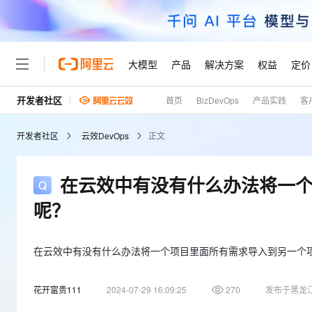
大模型
产品
解决方案
权益
定价
开发者社区
首页
BizDevOps
产品实践
客
大模型
产品
解决方案
权益
定价
云市场
伙伴
服务
了解阿里云
精选产品
精选解决方案
普惠上云
产品定价
精选商城
成为销售伙伴
售前咨询
为什么选择阿里云
千问AI平台
开发者社区
云效DevOps
正文
了解云产品的定价详情
大模型服务平台百炼
睿译宝，AI翻译排版一
普惠上云 官方力荐
分销伙伴
在线服务
网站建设
什么是云计算
大
大模型服务与应用平台
上传文档即自动完成翻译和
云服务器38元/年起，超
咨询伙伴
多端小程序
技术领先
在云效中有没有什么办法将一
云上成本管理
售后服务
轻量应用服务器
GLM-5.2：长任务时代
官方推荐返现计划
大模型
精选产品
精选解决方案
Salesforce 国际版订阅
稳定可靠
呢？
管理和优化成本
推荐新用户得奖励，单订单
销售伙伴合作计划
自助服务
友盟天域
安全合规
人工智能与机器学习
AI
文本生成
云数据库 RDS
Hermes Agent，打造
云工开物
无影生态合作计划
在线服务
观测云
分析师报告
自主进化，持久记忆，越用
高校专属算力普惠，学生认
在云效中有没有什么办法将一个项目里面所有需求导入到另一个
计算
互联网应用开发
Qwen3.8-Max
HOT
Salesforce On Alibaba C
工单服务
Tuya 物联网平台阿里云
研究报告与白皮书
人工智能平台 PAI
快速拥有专属 OpenClaw
大模
Consulting Partner 合
大数据
容器
智能体时代全能旗舰模型
花开富贵111
2024-07-29 16:09:25
270
发布于黑龙
免费试用
短信专区
一站式AI开发、训练和推
蓝凌 OA
AI 大模型销售与服务生
现代化应用