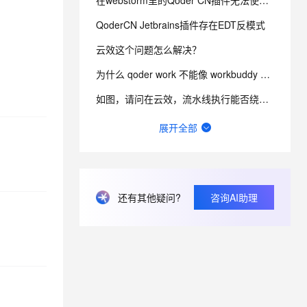
在webstorm里的Qoder CN插件无法使用自定义的MCP服务器
QoderCN Jetbrains插件存在EDT反模式
息提取
与 AI 智能体进行实时音视频通话
云效这个问题怎么解决？
从文本、图片、视频中提取结构化的属性信息
构建支持视频理解的 AI 音视频实时通话应用
为什么 qoder work 不能像 workbuddy 那样，开放使用第三方 api？
t.diy 一步搞定创意建站
构建大模型应用的安全防护体系
通过自然语言交互简化开发流程,全栈开发支持
通过阿里云安全产品对 AI 应用进行安全防护
如图，请问在云效，流水线执行能否绕过中间的某个阶段，继续向后执行？
云效怎么申请体验下 你们新版合并请求？
展开全部
通义灵码插件会覆盖 IDEA 的自动补全功能
idea通义灵码cpu占用、磁盘写入极高
还有其他疑问?
咨询AI助理
个人账号 BYOK 功能已被企业管理员禁用，请联系管理员了解详情。
更新到2.5.0后经常引起PyCharm闪退，后续多次重启在更新项目索引的时候闪退退