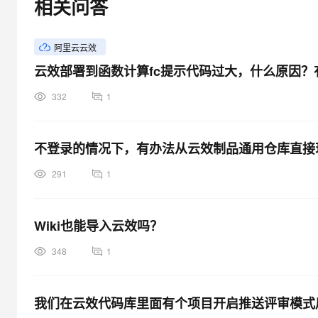
相关问答
大模型解决方案
迁移与运维管理
快速部署 Dify，高效搭建 
阿里云云效
专有云
云效部署到函数计算fc提示代码过大，什么原因
10 分钟在聊天系统中增加
332
1
不登录的情况下，有办法从云效制品通用仓库直接
291
1
Wiki也能导入云效吗？
348
1
我们在云效代码库里面有个项目开启推送评审模式