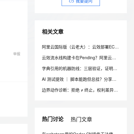
安全
我要提问
我要投诉
e-1.1-I2V
Cosyvoice-V3-Flash
PolarDB
上云场景组合购
Milvus 弹性伸缩功能新增节
伴
漫剧创作，剧本、分镜、视频高效生成
100%兼容MySQL、PostgreSQL，兼容Oracle，支持集中和分布式
覆盖90%+业务场景，专享组合折扣价
点支持范围
畅自然，细节丰富
高表现力语音合成大模型，语音克隆听感自然
VPN
ernetes 版 ACK
云聚AI 严选权益
AI 原生数据库服务发布
SSL 证书
2V
Fun-ASR
，一键激活高效办公新体验
理容器应用的 K8s 服务
精选AI产品，从模型到应用全链提效
Agent 数据网关
相关文章
文戏情感细腻自然，动作戏激烈拳拳到肉，实现更强表演能力
支持中英文自由切换，具备更强的噪声鲁棒性
堡垒机
AI 用量加速计划
云原生数据库 PolarDB
防火墙
阿里云国际版（云老大）：云效部署ECS后应用启动失败？90%的坑都在这3步排查里，别再盲目重启了！
、识别商机，让客服更高效、服务更出色。
新老同享，达量后返
Agentic Database 发布
举报
主机安全
应用
云效流水线构建卡在Pending？阿里云国际版（云老大）：逐步排查构建集群、并发与缓存
字典引用的机器防线：三层验证，证明语义可被机器执行
千问办公
NEW
AI 应用及服务市场
的智能体编程平台
一站式AI生产力平台
AI 测试提效 ｜ 脚本能跑但总挂？分享我的 ui-testscript-enhancer + Skill UI 自动化健壮性增强方案
AI 应用
伶鹊
边界动作诊断：拒绝 ≠ 终止，权利差异未区分
企业级人与Agent协作平台，接入和调度多个数字员工
智能客服平台，对话机器人、对话分析、智能外呼
大模型
大模型服务平台百炼 - 全妙
自然语言处理
应用创作平台
多模态内容创作工具，已接入 DeepSeek
热门讨论
热门文章
数据标注
机器学习