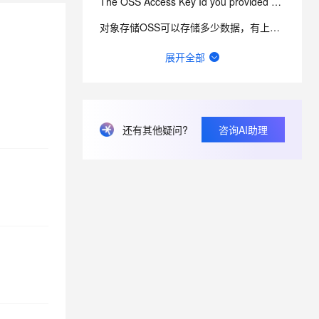
The OSS Access Key Id you provided does not...错误
对象存储OSS可以存储多少数据，有上限吗？
使用阿里云oss的临时授权的时候报403错误，这是什么原因造成的？
展开全部
数据存储阶段，哪些小妙招有助于优化成本
oss上传太慢，如何进行排查和优化？
oss上传文件报证书错误
还有其他疑问?
咨询AI助理
oss中的html文件。要如何打开之后是访问。而不是下载呢。