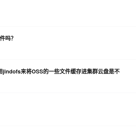
文件吗？
indofs来将OSS的一些文件缓存进集群云盘是不
？