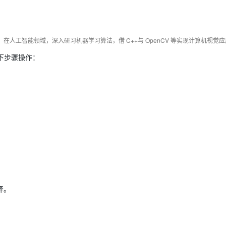
Deepseek-v4-pro
HappyHors
同享
万小智 AI 建站低至 15元/月
Qoder CN
AI 短剧/漫剧
云原生数据库 
快递物流查询
WordPress
成为服务伙
高校合作
点，立即开启云上创新
覆盖公网/内网、递归/权威、移动APP等全场景解析服务
送.CN域名，送备案服务码
基于千问大模型等，支持代码智能生成、研发智能问答
AI助力短剧
态智能体模型
旗舰 MoE 大模型，百万上下文与顶尖推理能力
图生视频，流
Ubuntu
服务生态伙伴
云工开物
企业应用
Works
Night Plan 支持 Qwen 3.8-Max
云原生大数据计算服务 MaxCompute
AI 办公
容器服务 Kub
NEW
GLM-5.2
Wan2.7-T
Red Hat
30+ 款产品免费体验
Data Agent 驱动的一站式 Data+AI 开发治理平台
夜间 5 折，Qwen/Meoo/TokenPlan 客户专享
面向分析的企业级SaaS模式云数据仓库
AI智能应用
提供一站式管
科研合作
视觉 Coding、空间感知、多模态思考等全面升级
1M上下文，专为长程任务能力而生
下步骤操作：
ERP
堂（旗舰版）
SUSE
智能客服
CRM
防护产品
2个月
自动承接线索
建站小程序
OA 办公系统
AI 应用构建
大模型原生
力提升
财税管理
模板建站
Qoder
大模型服务平台百炼-应用模版
HOT
NEW
面向真实软件
个人版上线、团队版降价；千问3.8-Max首发发尝鲜
丰富多元化的应用模版和解决方案
400电话
定制建站
万有无界
大模型服务平台百炼-智能体
方案
广告营销
模板小程序
的模型效果
灵活可视化地构建企业级 Agent
定制小程序
秒悟
人工智能平台 PAI
APP 开发
择。
云端极速 AI 
新一代 AI 视频生成模型，深度适配广告营销等场景
AI Native 的算法工程平台，一站式完成建模、训练、推理服务部署
建站系统