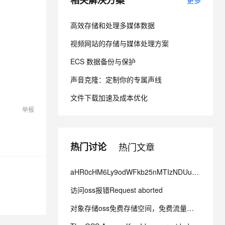
相关解决方案
更多
高效存储和处理多媒体数据
息提取
与 AI 智能体进行实时音视频通话
从文本、图片、视频中提取结构化的属性信息
构建支持视频理解的 AI 音视频实时通话应用
视频网站的存储与媒体处理方案
t.diy 一步搞定创意建站
构建大模型应用的安全防护体系
ECS 数据备份与保护
通过自然语言交互简化开发流程,全栈开发支持
通过阿里云安全产品对 AI 应用进行安全防护
声音克隆：定制你的专属声线
文件下载加速及成本优化
举报
热门讨论
热门文章
aHR0cHM6Ly9odWFkb25nMTIzNDUub3NzLWNuLWhhb是什么情况？
访问oss报错Request aborted
对象存储oss免费存储空间，免费流量和免费访问量是多少