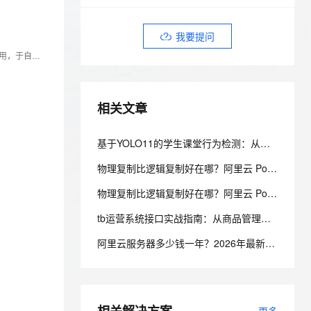
安全
我要投诉
e-1.1-I2V
Cosyvoice-V3-Flash
PolarDB
上云场景组合购
Milvus 弹性伸缩功能新增节
伴
漫剧创作，剧本、分镜、视频高效生成
100%兼容MySQL、PostgreSQL，兼容Oracle，支持集中和分布式
覆盖90%+业务场景，专享组合折扣价
点支持范围
畅自然，细节丰富
高表现力语音合成大模型，语音克隆听感自然
VPN
我要提问
ernetes 版 ACK
云聚AI 严选权益
AI 原生数据库服务发布
资深 C++与人工智能程序员。精通 C++，善用其特性构建稳健架构。在人工智能领域，深入研习机器学习算法，借 C++与 OpenCV 等实现计算机视觉应用，于自然语言处理构建文本处理引擎。以敏锐洞察探索技术融合边界，用代码塑造智能未来。
SSL 证书
2V
Fun-ASR
，一键激活高效办公新体验
理容器应用的 K8s 服务
精选AI产品，从模型到应用全链提效
Agent 数据网关
文戏情感细腻自然，动作戏激烈拳拳到肉，实现更强表演能力
支持中英文自由切换，具备更强的噪声鲁棒性
堡垒机
AI 用量加速计划
云原生数据库 PolarDB
相关文章
防火墙
、识别商机，让客服更高效、服务更出色。
新老同享，达量后返
Agentic Database 发布
主机安全
应用
基于YOLO11的学生课堂行为检测：从数据标注到云上训练实践
千问办公
NEW
物理复制比逻辑复制好在哪？阿里云 PolarDB 物理复制秒级延迟解析
AI 应用及服务市场
的智能体编程平台
一站式AI生产力平台
物理复制比逻辑复制好在哪？阿里云 PolarDB 物理复制秒级延迟解析
AI 应用
伶鹊
tb运营系统接口实战指南：从商品管理到订单履约的全链路接入
企业级人与Agent协作平台，接入和调度多个数字员工
智能客服平台，对话机器人、对话分析、智能外呼
大模型
阿里云服务器多少钱一年？2026年最新阿里云服务器价格表
大模型服务平台百炼 - 全妙
自然语言处理
应用创作平台
多模态内容创作工具，已接入 DeepSeek
数据标注
机器学习