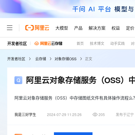
大模型
产品
解决方案
权益
定价
开发者社区
首页
技术博文
动手实践
对
大模型
产品
解决方案
权益
定价
云市场
伙伴
服务
了解阿里云
精选产品
精选解决方案
普惠上云
产品定价
精选商城
成为销售伙伴
售前咨询
为什么选择阿里云
千问AI平台
开发者社区
云存储
对象存储OSS
正文
了解云产品的定价详情
大模型服务平台百炼
睿译宝，AI翻译排版一
普惠上云 官方力荐
分销伙伴
在线服务
网站建设
什么是云计算
大
大模型服务与应用平台
上传文档即自动完成翻译和
云服务器38元/年起，超
咨询伙伴
多端小程序
技术领先
阿里云对象存储服务（OSS）
云上成本管理
售后服务
轻量应用服务器
GLM-5.2：长任务时代
官方推荐返现计划
大模型
精选产品
精选解决方案
Salesforce 国际版订阅
稳定可靠
管理和优化成本
推荐新用户得奖励，单订单
销售伙伴合作计划
自助服务
友盟天域
安全合规
人工智能与机器学习
AI
阿里云对象存储服务（OSS）中存储图纸文件有具体操作流程么
文本生成
云数据库 RDS
Hermes Agent，打造
云工开物
无影生态合作计划
在线服务
观测云
分析师报告
自主进化，持久记忆，越用
高校专属算力普惠，学生认
计算
互联网应用开发
Qwen3.8-Max
我是三好学生
2024-07-29 11:25:26
205
发布于辽宁
HOT
Salesforce On Alibaba C
工单服务
Tuya 物联网平台阿里云
研究报告与白皮书
人工智能平台 PAI
快速拥有专属 OpenClaw
大模
Consulting Partner 合
大数据
容器
智能体时代全能旗舰模型
免费试用
短信专区
一站式AI开发、训练和推
蓝凌 OA
AI 大模型销售与服务生
现代化应用