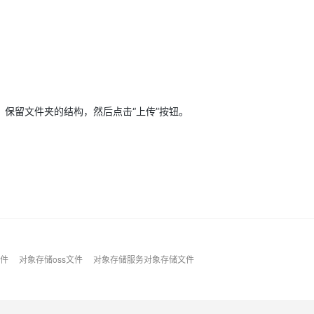
AI 应用
10分钟微调：让0.6B模型媲美235B模
多模态数据信
型
依托云原生高可用架构,实现Dify私有化部署
用1%尺寸在特定领域达到大模型90%以上效果
一个 AI 助手
超强辅助，Bol
即刻拥有 DeepSeek-R1 满血版
在企业官网、通讯软件中为客户提供 AI 客服
保留文件夹的结构，然后点击“上传”按钮。
多种方案随心选，轻松解锁专属 DeepSeek
件
对象存储oss文件
对象存储服务对象存储文件