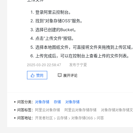
大模型解决方案
迁移与运维管理
登录阿里云控制台。
快速部署 Dify，高效搭建 
找到“对象存储OSS”服务。
专有云
选择已创建的Bucket。
10 分钟在聊天系统中增加
点击“上传文件”按钮。
选择本地图纸文件，可直接将文件夹拖拽到上传区域，
上传完成后，可以在控制台上查看上传的文件列表。
2025-03-20 22:58:47
发布于宁夏
赞同
展开评论
问答分类：
对象存储
存储
对象存储
问答标签：
阿里云对象存储
阿里云对象存储存储
对象存储对象存储文
问答地址：
开发者社区
>
云存储
>
对象存储OSS
>
问答