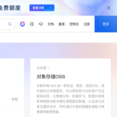
文档
备案
控制台
注册
登录
验
作计划
器
AI 活动
专业服务
服务伙伴合作计划
开发者社区
加入我们
产品动态
服务平台百炼
阿里云 OPC 创新助力计划
一站式生成采购清单，支持单品或批量购买
可编辑精美 PPT 文稿
S产品伙伴计划（繁花）
峰会
CS
造的大模型服务与应用开发平台
Agency Agents：拥有专属领域专家
AI 生产力先锋
Al MaaS 服务伙伴赋能合作
域名
博文
Careers
至高可申请百万元
Qwen3.8-Max 模型上线
 轻松生成专业的 PPT
开启高性价比 AI 编程新体验
弹性可伸缩的云计算服务
先锋实践拓展 AI 生产力的边界
多领域专家智能体,一键组建 AI 虚拟交付团队
Token 补贴，五大权
计划
海大会
伙伴信用分合作计划
商标
问答
社会招聘
云存储
益加速 OPC 成功
帕鲁游戏服务器
SS
HappyHorse 打造一站式影视创作平台
飞天发布时刻
HOT
Open Search 向量检索版支
划
备案
电子书
校园招聘
对象存储OSS
联机服务器，轻松开启游戏
视频创作，一键激活电商全链路生产力
稳定、安全、高性价比、高性能的云存储服务
所见，即是所愿
持视频检索 Pipeline 功能
可视化编排打通从文字构思到成片全链路闭环
更多支持
划
公司注册
镜像站
视频生成
语音识别与合成
对象存储 OSS 是一款安全、稳定、高性价比、高
 智能体与工作流应用
漫剧工坊：一站式动画创作平台
AI 实训营
应用身份服务 (IDaaS)
合作伙伴培训与认证
性能的云存储服务，可以帮助各行业的客户在互
划
上云迁移
站生成，高效打造优质广告素材
全接入的云上超级电脑
通过阿里云百炼高效搭建AI应用,助力高效开发
快速生产连贯的高质量长漫剧
从基础到进阶，Agent 创客手把手教你
OpenClaw 管理能力上线
联网应用、大数据分析、机器学习、数据归档等
lScope
我要反馈
e-1.1-T2V
Qwen3-TTS-Flash
举报
查询合作伙伴
各种使用场景存储任意数量的数据，以及进行任
n Alibaba Cloud ISV 合作
代维服务
建企业门户网站
10 分钟搭建微信、支付宝小程序
MaxCompute MaxFrame 提
畅细腻的高质量视频
离线语音合成大模型，多语言方言自适应，低延迟高稳定
意位置的访问，同时通过丰富的数据处理能力更
创新加速
ope
登录合作伙伴管理后台
我要建议
站，无忧落地极速上线
以可视化方式快速构建移动和 PC 门户网站
国内短信简单易用，安全可靠，秒级触达，全球覆盖200+国家和地区。
高效部署网站，快速应用到小程序
供自动弹性内存功能
便捷地使用数据。