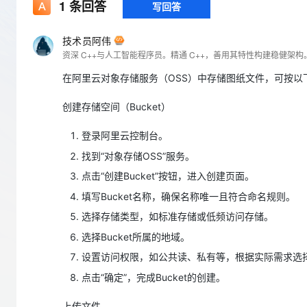
存储
天池大赛
1
条回答
写回答
Qwen3.7-Plus
云解析DNS
解决方案免费试用 新老
电子合同
最高领取价值200元试用
能看、能想、能动手的多模
安全
网络与CDN
AI 算法大赛
畅捷通
技术员阿伟
大数据开发治理平台 Data
AI 产品 免费试用
网络
安全
云开发大赛
Qwen3-VL-Plus
Tableau 订阅
1亿+ 大模型 tokens 和 
在阿里云对象存储服务（OSS）中存储图纸文件，可按以
可观测
入门学习赛
中间件
AI空中课堂在线直播课
云防火墙
140+云产品 免费试用
创建存储空间（Bucket）
上云与迁云
云原生的云上边界网络安全
产品新客免费试用，最长1
数据库
生态解决方案
大模型服务
企业出海
登录阿里云控制台。
大模型ACA认证体验
大数据计算
助力企业全员 AI 认知与能
行业生态解决方案
找到“对象存储OSS”服务。
千问AI平台-Token Plan
政企业务
媒体服务
点击“创建Bucket”按钮，进入创建页面。
开发者生态解决方案
企业服务与云通信
填写Bucket名称，确保名称唯一且符合命名规则。
千问AI平台-模型体验
AI 开发和 AI 应用解决
选择存储类型，如标准存储或低频访问存储。
在线体验全尺寸、多种模态
域名与网站
选择Bucket所属的地域。
Happy 系列大模型
终端用户计算
设置访问权限，如公共读、私有等，根据实际需求选
点击“确定”，完成Bucket的创建。
Serverless
开发工具
上传文件