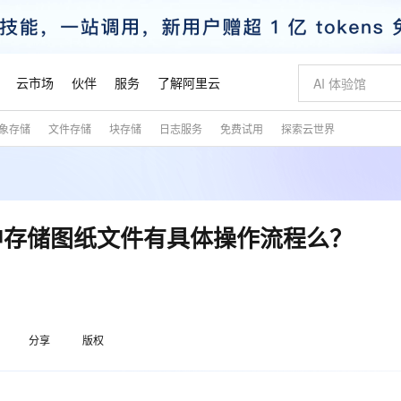
云市场
伙伴
服务
了解阿里云
象存储
文件存储
块存储
日志服务
免费试用
探索云世界
AI 特惠
数据与 API
成为产品伙伴
企业增值服务
最佳实践
价格计算器
AI 场景体
基础软件
产品伙伴合
阿里云认证
市场活动
配置报价
大模型
自助选配和估算价格
步到位
智启 AI 普惠权益
产品生态集成认证中心
企业支持计划
云上春晚
域名与网站
Qwen Audio：打造专属 AI 语音助手
千问官方 MaaS 平台，为开发者和 Agent 而生，新用户赠送 1 亿 + tokens 额度
一句话生成原生
AI Coding
阿里云Maa
2026 阿里云
云服务器 E
为企业打
数据集
Windows
大模型认证
模型
NEW
NEW
格式还原
值低价云产品抢先购
至高享 1亿+免费 tokens，加速 Al 应用落地
提供智能易用的域名与建站服务
Qwen-Audio-3.0-Realtime 端到端实时语音角色扮演
输入一句话想法,
智能编程，一键
安全可靠、
产品生态伙伴
专家技术服务
云上奥运之旅
弹性计算合作
阿里云中企出
手机三要素
宝塔 Linux
全部认证
中存储图纸文件有具体操作流程么？
价格优势
开源旗舰模型
即刻拥有 DeepSeek-V4-Pro
阿里云 OPC 创新助力计划
千问大模型
一键部署幻兽
AI 电商营销
对象存储 O
大模型
产品生态伙伴工作台
企业增值服务台
云栖战略参考
云存储合作计
云栖大会
身份实名认证
CentOS
训练营
推动算力普惠，释放技术红利
最高返9万
真正可用的 1M 上下文,一次完成代码全链路开发
快速构建应用程序和网站，即刻迈出上云第一步
轻松解锁专属 DeepSeek-V4-Pro
至高百万元 Token 补贴，加速一人公司成长
多元化、高性能、安全可靠的大模型服务
一键购买专属
从图文生成到
云上的中国
数据库合作计
活动全景
短信
Docker
？
图片和
自进化智能体
5 分钟轻松部署专属 QwenPaw
Token Plan 模型订阅计划
数字证书管理服务（原SSL证书）
高效搭建 AI
AI 广告创作
无影云电脑
企业成长
NEW
HOT
信息公告
看见新力量
云网络合作计
OCR 文字识别
JAVA
越聪明
证享300元代金券
全托管，含MySQL、PostgreSQL、SQL Server、MariaDB多引擎
Qwen3.8-Max 首发尝鲜，限时加量 10 倍，夜间低至2折
实现全站HTTPS，呈现可信的WEB访问
从聊天伙伴进化为能主动干活的本地数字员工
图文、视频一
随时随地安
魔搭 Mode
Kimi-K3
HappyHors
分享
版权
NEW
loud
服务实践
官网公告
金融模力时刻
Salesforce O
版
发票查验
全能环境
Claude Code + GStack 打造工程团队
千问办公，限时限量积分加倍
Qoder
低代码高效构
AI 建站
短信服务
型
NEW
作计划
Kimi 最新旗舰模型，长程编程与推理利器
让文字生成流
计划
创新中心
魔搭 ModelSc
健康状态
理服务
让AI从“聊天伙伴”进化为能干活的“数字员工”
安装技能 GStack，拥有专属 AI 工程团队
你的AI工作搭子，覆盖日常办公高频场景
面向真实软件的智能体编程平台
0 代码专业建
客户案例
天气预报查询
操作系统
态合作计划