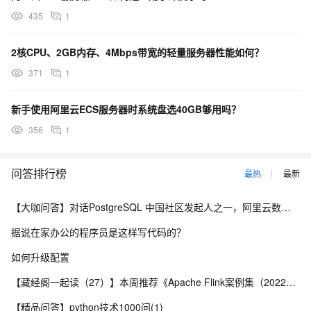
435
1
2核CPU、2GB内存、4Mbps带宽的轻量服务器性能如何？
371
1
新手使用阿里云ECS服务器时系统盘选40GB够用吗？
356
1
问答排行榜
最热
最新
【大咖问答】对话PostgreSQL 中国社区发起人之一，阿里云数据库高级专家 德哥
据说在家办公的程序员是这样写代码的？
如何升级配置
【藏经阁一起读（27）】本周推荐《Apache Flink案例集（2022版）》，你有哪些心得？
【精品问答】python技术1000问(1)