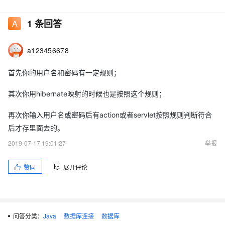
中。可是他们都不用对username和password这两个字段进行过滤
吗？
1
条回答
我现在的问题就是，用hibernate的话，该如何进行数据校验。请大
a123456678
侠们说一下实践经验。
首先你的用户名和密码有一定规则；
在哪里进行校验比较合适？
其次你用hibernate映射的时候也是按照这个规则；
再次你输入用户名或密码后有action或者servlet按照规则判断符合
后才存里面去的。
2019-07-17 19:01:27
举报
赞同
展开评论
问答分类：
Java
数据库连接
数据库