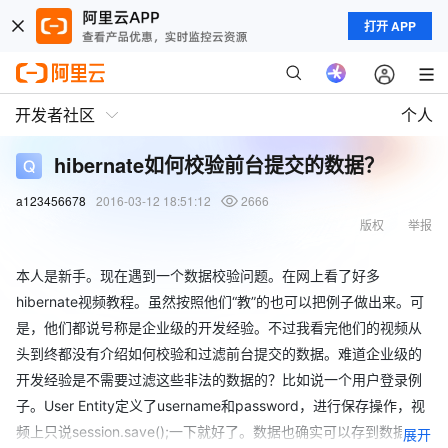
打开 APP
开发者社区
个人
hibernate如何校验前台提交的数据？
a123456678
2016-03-12 18:51:12
2666
版权
举报
本人是新手。现在遇到一个数据校验问题。在网上看了好多
hibernate视频教程。虽然按照他们“教”的也可以把例子做出来。可
是，他们都说号称是企业级的开发经验。不过我看完他们的视频从
头到终都没有介绍如何校验和过滤前台提交的数据。难道企业级的
开发经验是不需要过滤这些非法的数据的？比如说一个用户登录例
子。User Entity定义了username和password，进行保存操作，视
频上只说session.save();一下就好了。数据也确实可以存到数据库
展开