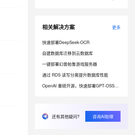
息提取
与 AI 智能体进行实时音视频通话
从文本、图片、视频中提取结构化的属性信息
构建支持视频理解的 AI 音视频实时通话应用
相关解决方案
更多
t.diy 一步搞定创意建站
构建大模型应用的安全防护体系
通过自然语言交互简化开发流程,全栈开发支持
通过阿里云安全产品对 AI 应用进行安全防护
快速部署DeepSeek-OCR
自建数据库迁移到云数据库
一键部署幻兽帕鲁游戏服务器
通过 RDS 读写分离提升数据库性能
OpenAI 重磅开源，快速部署GPT-OSS模型
还有其他疑问?
咨询AI助理