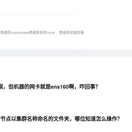
Deepseek-v4-pro
HappyHors
同享
万小智 AI 建站低至 15元/月
Qoder CN
AI 短剧/漫剧
云原生数据库 
快递物流查询
WordPress
成为服务伙
高校合作
点，立即开启云上创新
覆盖公网/内网、递归/权威、移动APP等全场景解析服务
送.CN域名，送备案服务码
基于千问大模型等，支持代码智能生成、研发智能问答
AI助力短剧
态智能体模型
旗舰 MoE 大模型，百万上下文与顶尖推理能力
图生视频，流
Ubuntu
服务生态伙伴
云工开物
企业应用
Works
Night Plan 支持 Qwen 3.8-Max
云原生大数据计算服务 MaxCompute
AI 办公
容器服务 Kub
NEW
GLM-5.2
Wan2.7-T
Red Hat
30+ 款产品免费体验
Data Agent 驱动的一站式 Data+AI 开发治理平台
夜间 5 折，Qwen/Meoo/TokenPlan 客户专享
面向分析的企业级SaaS模式云数据仓库
AI智能应用
提供一站式管
科研合作
数据库oceanbase数据库机房zone
数据库机器部署
视觉 Coding、空间感知、多模态思考等全面升级
1M上下文，专为长程任务能力而生
ERP
堂（旗舰版）
SUSE
智能客服
CRM
防护产品
2个月
自动承接线索
建站小程序
OA 办公系统
AI 应用构建
大模型原生
力提升
财税管理
模板建站
Qoder
大模型服务平台百炼-应用模版
HOT
NEW
面向真实软件
个人版上线、团队版降价；千问3.8-Max首发发尝鲜
丰富多元化的应用模版和解决方案
400电话
定制建站
置错误，但机器的网卡就是ens160啊，咋回事？
万有无界
大模型服务平台百炼-智能体
方案
广告营销
模板小程序
的模型效果
灵活可视化地构建企业级 Agent
定制小程序
秒悟
人工智能平台 PAI
APP 开发
云端极速 AI 
新一代 AI 视频生成模型，深度适配广告营销等场景
AI Native 的算法工程平台，一站式完成建模、训练、推理服务部署
除三个节点以集群名称命名的文件夹，哪位知道怎么操作？
建站系统