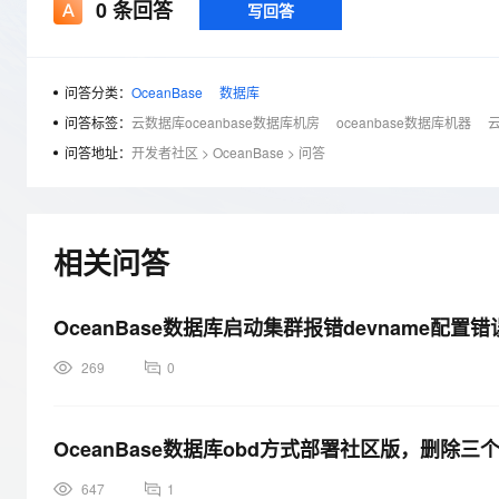
存储
天池大赛
0
条回答
写回答
Qwen3.7-Plus
云解析DNS
解决方案免费试用 新老
电子合同
最高领取价值200元试用
能看、能想、能动手的多模
安全
网络与CDN
AI 算法大赛
畅捷通
大数据开发治理平台 Data
AI 产品 免费试用
网络
安全
云开发大赛
问答分类：
OceanBase
数据库
Qwen3-VL-Plus
Tableau 订阅
1亿+ 大模型 tokens 和 
问答标签：
云数据库oceanbase数据库机房
oceanbase数据库机器
云
可观测
入门学习赛
中间件
AI空中课堂在线直播课
问答地址：
开发者社区
>
OceanBase
>
问答
云防火墙
140+云产品 免费试用
上云与迁云
云原生的云上边界网络安全
产品新客免费试用，最长1
数据库
生态解决方案
大模型服务
企业出海
大模型ACA认证体验
大数据计算
助力企业全员 AI 认知与能
行业生态解决方案
相关问答
千问AI平台-Token Plan
政企业务
媒体服务
开发者生态解决方案
企业服务与云通信
OceanBase数据库启动集群报错devname配
千问AI平台-模型体验
AI 开发和 AI 应用解决
在线体验全尺寸、多种模态
域名与网站
269
0
Happy 系列大模型
终端用户计算
OceanBase数据库obd方式部署社区版，删
Serverless
647
1
开发工具