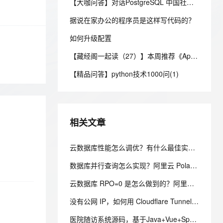
安全
【大咖问答】对话PostgreSQL 中国社区发起人之一，阿里云数据库高级专家 德哥
我要投诉
e-1.1-I2V
Cosyvoice-V3-Flash
PolarDB
上云场景组合购
Milvus 弹性伸缩功能新增节
伴
漫剧创作，剧本、分镜、视频高效生成
100%兼容MySQL、PostgreSQL，兼容Oracle，支持集中和分布式
覆盖90%+业务场景，专享组合折扣价
点支持范围
畅自然，细节丰富
高表现力语音合成大模型，语音克隆听感自然
据说在家办公的程序员是这样写代码的？
VPN
ernetes 版 ACK
如何升级配置
云聚AI 严选权益
AI 原生数据库服务发布
SSL 证书
2V
Fun-ASR
，一键激活高效办公新体验
理容器应用的 K8s 服务
精选AI产品，从模型到应用全链提效
Agent 数据网关
【藏经阁一起读（27）】本周推荐《Apache Flink案例集（2022版）》，你有哪些心得？
文戏情感细腻自然，动作戏激烈拳拳到肉，实现更强表演能力
支持中英文自由切换，具备更强的噪声鲁棒性
堡垒机
AI 用量加速计划
云原生数据库 PolarDB
【精品问答】python技术1000问(1)
防火墙
、识别商机，让客服更高效、服务更出色。
新老同享，达量后返
Agentic Database 发布
主机安全
应用
千问办公
NEW
相关文章
AI 应用及服务市场
的智能体编程平台
一站式AI生产力平台
AI 应用
云数据库性能怎么调优？有什么最佳实践？——五层调优体系与阿里云 RDS 实战
伶鹊
企业级人与Agent协作平台，接入和调度多个数字员工
智能客服平台，对话机器人、对话分析、智能外呼
大模型
数据库并行查询怎么实现？阿里云 PolarDB 并行查询提速数十倍解析
大模型服务平台百炼 - 全妙
自然语言处理
云数据库 RPO=0 是怎么做到的？阿里云 PolarDB 三副本 + 物理复制解析
应用创作平台
多模态内容创作工具，已接入 DeepSeek
数据标注
没有公网 IP，如何用 Cloudflare Tunnel 安全发布家庭服务器服务
机器学习
医院随访系统源码，基于Java+Vue+SpringBoot技术架构的智能化管理平台