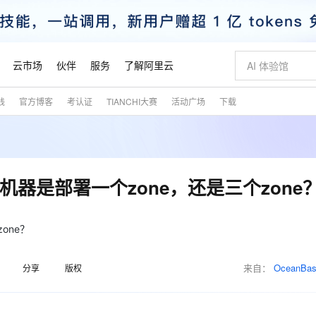
云市场
伙伴
服务
了解阿里云
践
官方博客
考认证
TIANCHI大赛
活动广场
下载
AI 特惠
数据与 API
成为产品伙伴
企业增值服务
最佳实践
价格计算器
AI 场景体
基础软件
产品伙伴合
阿里云认证
市场活动
配置报价
大模型
自助选配和估算价格
新方式
睿译宝，AI翻译排版一步到位
智启 AI 普惠权益
产品生态集成认证中心
企业支持计划
云上春晚
域名与网站
千问官方 MaaS 平台，为开发者和 Agent 而生，新用户赠送 1 亿 + tokens 额度
Qwen Aud
AI Coding
阿里云Maa
2026 阿里云
云服务器 E
为企业打
数据集
Windows
大模型认证
模型
NEW
NEW
交付可用成果
值低价云产品抢先购
上传文档即自动完成翻译和格式还原
至高享 1亿+免费 tokens，加速 Al 应用落地
提供智能易用的域名与建站服务
智能编程，一键
安全可靠、
产品生态伙伴
专家技术服务
云上奥运之旅
弹性计算合作
阿里云中企出
手机三要素
宝塔 Linux
全部认证
台机器是部署一个zone，还是三个zone
价格优势
有专属领域专家
GLM-5.2：长任务时代开源旗舰模型
阿里云 OPC 创新助力计划
千问大模型
即刻拥有 DeepS
AI 电商营销
对象存储 O
大模型
产品生态伙伴工作台
企业增值服务台
云栖战略参考
云存储合作计
云栖大会
身份实名认证
CentOS
训练营
推动算力普惠，释放技术红利
最高返9万
多领域专家智能体,一键组建 AI 虚拟交付团队
快速构建应用程序和网站，即刻迈出上云第一步
至高百万元 Token 补贴，加速一人公司成长
多元化、高性能、安全可靠的大模型服务
真正可用的 1M 上下文,一次完成代码全链路开发
轻松解锁专属 Dee
从图文生成到
云上的中国
数据库合作计
活动全景
短信
Docker
one？
图片和
站式影视创作平台
Hermes Agent，打造自进化智能体
Token Plan 模型订阅计划
数字证书管理服务（原SSL证书）
5 分钟轻松部署
AI 广告创作
无影云电脑
企业成长
NEW
信息公告
看见新力量
云网络合作计
OCR 文字识别
JAVA
证享300元代金券
可视化编排打通从文字构思到成片全链路闭环
全托管，含MySQL、PostgreSQL、SQL Server、MariaDB多引擎
自主进化，持久记忆，越用越聪明
Qwen3.8-Max 首发尝鲜，限时加量 10 倍，夜间低至2折
实现全站HTTPS，呈现可信的WEB访问
图文、视频一
随时随地安
魔搭 Mode
来自：
OceanBa
Kimi-K3
HappyHors
分享
版权
NEW
loud
服务实践
官网公告
金融模力时刻
Salesforce O
版
发票查验
全能环境
Claude Code + GStack 打造工程团队
千问办公，限时限量积分加倍
Qoder
低代码高效构
AI 建站
短信服务
型
NEW
作计划
Kimi 最新旗舰模型，长程编程与推理利器
让文字生成流
计划
创新中心
魔搭 ModelSc
健康状态
理服务
让AI从“聊天伙伴”进化为能干活的“数字员工”
安装技能 GStack，拥有专属 AI 工程团队
你的AI工作搭子，覆盖日常办公高频场景
面向真实软件的智能体编程平台
0 代码专业建
客户案例
天气预报查询
操作系统
态合作计划