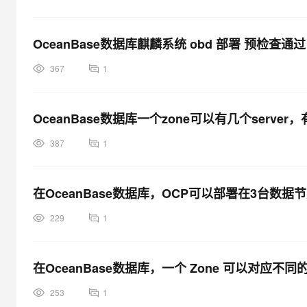
大模型解决方案
迁移与运维管理
快速部署 Dify，高效搭建 
OceanBase数据库麒麟系统 obd 部署 预检查通过 部
专有云
367
1
10 分钟在聊天系统中增加
OceanBase数据库一个zone可以有几个server
387
1
在OceanBase数据库，OCP可以部署在3台数
229
1
在OceanBase数据库，一个 Zone 可以对应
253
1