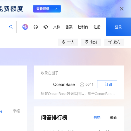
文档
备案
控制台
注册
登录
个人
积分
发布
验
作计划
器
AI 活动
专业服务
服务伙伴合作计划
开发者社区
加入我们
产品动态
服务平台百炼
阿里云 OPC 创新助力计划
一站式生成采购清单，支持单品或批量购买
io：打造专属 AI 语音助手
S产品伙伴计划（繁花）
峰会
CS
造的大模型服务与应用开发平台
一句话生成原生可编辑精美 PPT 文稿
AI 生产力先锋
Al MaaS 服务伙伴赋能合作
域名
博文
Careers
至高可申请百万元
Qwen3.8-Max 模型上线
开启高性价比 AI 编程新体验
弹性可伸缩的云计算服务
Qwen-Audio-3.0-Realtime 端到端实时语音角色扮演
输入一句话想法, 轻松生成专业的 PPT
先锋实践拓展 AI 生产力的边界
Token 补贴，五大权
计划
海大会
收录在圈子:
伙伴信用分合作计划
商标
问答
社会招聘
？
益加速 OPC 成功
eek-V4-Pro
SS
一键部署幻兽帕鲁游戏服务器
飞天发布时刻
HOT
Open Search 向量检索版支
划
备案
电子书
校园招聘
OceanBase
5641
+ 订阅
pSeek-V4-Pro
视频创作，一键激活电商全链路生产力
稳定、安全、高性价比、高性能的云存储服务
一键购买专属联机服务器，轻松开启游戏
所见，即是所愿
持视频检索 Pipeline 功能
更多支持
蚂蚁OceanBase数据库团队，用于OceanBase技术原理、运维经验和案例分享、对外交流。
划
公司注册
镜像站
视频生成
语音识别与合成
专属 QwenPaw
漫剧工坊：一站式动画创作平台
AI 实训营
HOT
应用身份服务 (IDaaS)
合作伙伴培训与认证
划
上云迁移
站生成，高效打造优质广告素材
全接入的云上超级电脑
从聊天伙伴进化为能主动干活的本地数字员工
快速生产连贯的高质量长漫剧
从基础到进阶，Agent 创客手把手教你
OpenClaw 管理能力上线
lScope
我要反馈
se
e-1.1-T2V
Qwen3-TTS-Flash
举报
查询合作伙伴
n Alibaba Cloud ISV 合作
代维服务
问答排行榜
建企业门户网站
10 分钟搭建微信、支付宝小程序
MaxCompute MaxFrame 提
最热
最新
畅细腻的高质量视频
离线语音合成大模型，多语言方言自适应，低延迟高稳定
创新加速
ope
登录合作伙伴管理后台
我要建议
站，无忧落地极速上线
以可视化方式快速构建移动和 PC 门户网站
国内短信简单易用，安全可靠，秒级触达，全球覆盖200+国家和地区。
高效部署网站，快速应用到小程序
供自动弹性内存功能