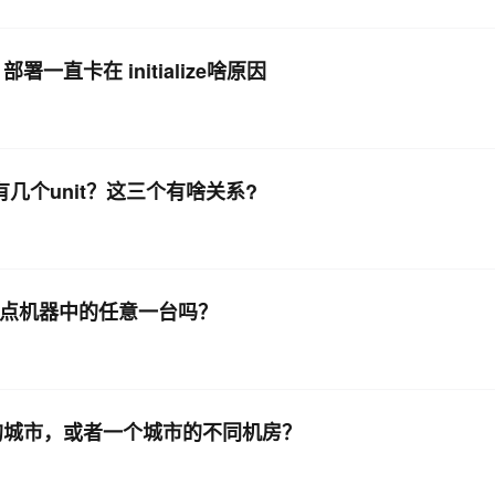
AI 应用
10分钟微调：让0.6B模型媲美235B模
多模态数据信
署一直卡在 initialize啥原因
型
依托云原生高可用架构,实现Dify私有化部署
用1%尺寸在特定领域达到大模型90%以上效果
一个 AI 助手
超强辅助，Bol
即刻拥有 DeepSeek-R1 满血版
在企业官网、通讯软件中为客户提供 AI 客服
多种方案随心选，轻松解锁专属 DeepSeek
，有几个unit？这三个有啥关系?
据节点机器中的任意一台吗？
不同的城市，或者一个城市的不同机房？