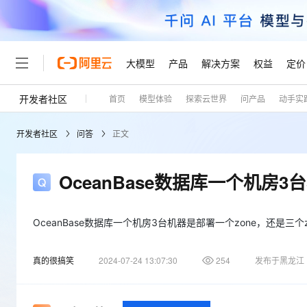
大模型
产品
解决方案
权益
定价
开发者社区
首页
模型体验
探索云世界
问产品
动手实
大模型
产品
解决方案
权益
定价
云市场
伙伴
服务
了解阿里云
精选产品
精选解决方案
普惠上云
产品定价
精选商城
成为销售伙伴
售前咨询
为什么选择阿里云
千问AI平台
开发者社区
问答
正文
了解云产品的定价详情
大模型服务平台百炼
千问办公，解锁你的工作
普惠上云 官方力荐
分销伙伴
在线服务
网站建设
什么是云计算
大
大模型服务与应用平台
企业级Agent产品，直接
云服务器38元/年起，超
咨询伙伴
多端小程序
技术领先
OceanBase数据库一个机房3
云上成本管理
售后服务
轻量应用服务器
Agency Agents：拥
官方推荐返现计划
大模型
精选产品
精选解决方案
Salesforce 国际版订阅
稳定可靠
管理和优化成本
推荐新用户得奖励，单订单
销售伙伴合作计划
自助服务
友盟天域
安全合规
人工智能与机器学习
AI
OceanBase数据库一个机房3台机器是部署一个zone，还是三个z
文本生成
云数据库 RDS
HappyHorse 打造一
云工开物
无影生态合作计划
在线服务
观测云
分析师报告
高校专属算力普惠，学生认
计算
互联网应用开发
Qwen3.8-Max
真的很搞笑
2024-07-24 13:07:30
254
发布于黑龙江
HOT
Salesforce On Alibaba C
工单服务
Tuya 物联网平台阿里云
研究报告与白皮书
人工智能平台 PAI
快速拥有专属 OpenClaw
大模
Consulting Partner 合
大数据
容器
智能体时代全能旗舰模型
免费试用
短信专区
一站式AI开发、训练和推
蓝凌 OA
AI 大模型销售与服务生
现代化应用