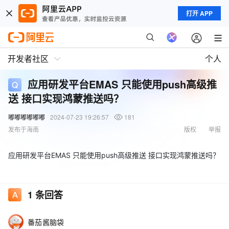
打开 APP
开发者社区
个人
应用研发平台EMAS 只能使用push高级推
送 接口实现鸿蒙推送吗？
嘟嘟嘟嘟嘟嘟
2024-07-23 19:26:57
181
发布于海南
版权
举报
应用研发平台EMAS 只能使用push高级推送 接口实现鸿蒙推送吗？
1
条回答
番茄酱脑袋