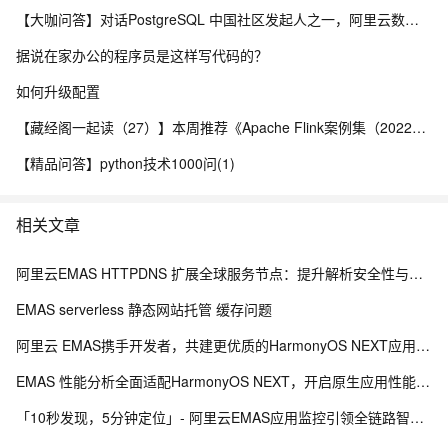
【大咖问答】对话PostgreSQL 中国社区发起人之一，阿里云数据库高级专家 德哥
据说在家办公的程序员是这样写代码的？
如何升级配置
【藏经阁一起读（27）】本周推荐《Apache Flink案例集（2022版）》，你有哪些心得？
【精品问答】python技术1000问(1)
相关文章
阿里云EMAS HTTPDNS 扩展全球服务节点：提升解析安全性与网络覆盖
EMAS serverless 静态网站托管 缓存问题
阿里云 EMAS携手开发者，共建更优质的HarmonyOS NEXT应用生态
EMAS 性能分析全面适配HarmonyOS NEXT，开启原生应用性能优化新纪元
「10秒发现，5分钟定位」- 阿里云EMAS应用监控引领全链路智能监控新时代