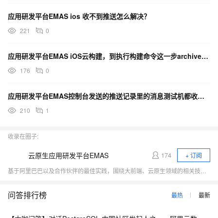
应用研发平台EMAS ios 收不到推送怎么解决？
221
0
应用研发平台EMAS iOS云构建，到执行构建命令这一步archive失败，怎么解决？
176
0
应用研发平台EMAS控制台发送的推送记录里的消息测试机都收到了，但是统计数据里一条记录都没是怎么回事
210
1
收录在圈子:
云原生应用研发平台EMAS
174
+ 订阅
基于阿里巴巴以及合作伙伴的最佳实践，围绕大前端、云原生领域的相关技术热点（小程序、Serverless、应用中间件、低代码、DevOps）展开行业探讨，与开发者一起探寻云原生时代应用研发的新范式。
问答排行榜
最热
最新