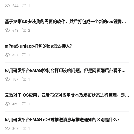
244
1
基于龙蜥8.9安装我的需要的软件，然后打包成一个新的ios镜像，如何实现
543
2
mPaaS uniapp打包的ios怎么接入？
327
1
应用研发平台EMAS控制台打印没啥问题，但是网页端后台看不到月活设备怎么处理？
197
1
云效对于iOS应用，云发布仅对应用版本及发布状态进行管理。是需要把打包的产物手动上传的发布平台吗？
459
1
应用研发平台EMAS iOS端推送消息与推送通知的区别是什么？
307
1