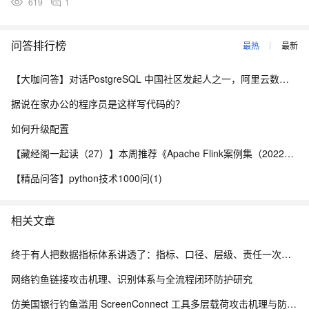
619
1
问答排行榜
最热
最新
【大咖问答】对话PostgreSQL 中国社区发起人之一，阿里云数据库高级专家 德哥
据说在家办公的程序员是这样写代码的？
如何升级配置
【藏经阁一起读（27）】本周推荐《Apache Flink案例集（2022版）》，你有哪些心得？
【精品问答】python技术1000问(1)
相关文章
终于有人把数据指标体系讲透了：指标、口径、层级、责任一次讲清
网络钓鱼链接攻击机理、识别体系与全流程闭环防护研究
仿美国银行钓鱼滥用 ScreenConnect 工具多层载荷攻击机理与防御体系研究