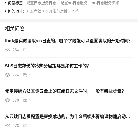
问答标签：
配置日志服务日志
配置sls日志服务
sls日志服务步骤
问答地址：
开发者社区
>
开发与运维
>
问答
相关问答
flink是实时读取sls日志的，哪个字段能可以设置读取的开始时间？
264
1
SLS日志存储的冷热分层策略是如何工作的？
274
1
使用传统方法查询云盘上的压缩日志文件时，一般有哪些步骤？
379
1
从云效日志看配置是替换成功的，为什么后续步骤编译构建启动的系统输出的这个配置不是test呢？
278
1