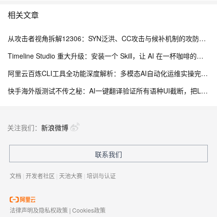
相关文章
从攻击者视角拆解12306：SYN泛洪、CC攻击与候补机制的攻防博弈
Timeline Studio 重大升级：安装一个 Skill，让 AI 在一杯咖啡的时间里完成视频剪辑，并交付可编辑工程
阿里云百炼CLI工具全功能深度解析：多模态AI自动化运维实操完整指南
快手海外版测试不传之秘：AI一键翻译验证所有语种UI截断，把LQA周期从7天干到20分钟
关注我们：
新浪微博
联系我们
文档
|
开发者社区
|
天池大赛
|
培训与认证
法律声明及隐私权政策
|
Cookies政策