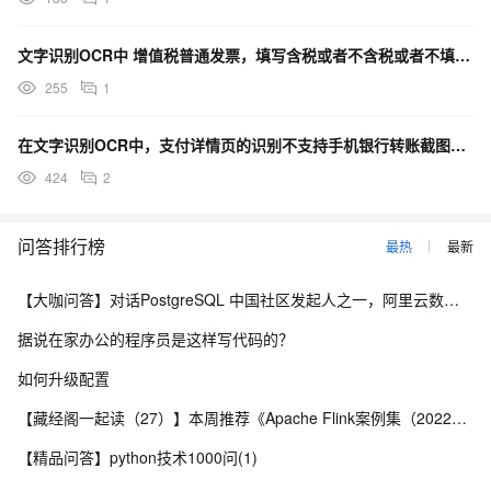
文字识别OCR中 增值税普通发票，填写含税或者不含税或者不填写，都请求不了为什么？
255
1
在文字识别OCR中，支付详情页的识别不支持手机银行转账截图吗？
424
2
问答排行榜
最热
最新
【大咖问答】对话PostgreSQL 中国社区发起人之一，阿里云数据库高级专家 德哥
据说在家办公的程序员是这样写代码的？
如何升级配置
【藏经阁一起读（27）】本周推荐《Apache Flink案例集（2022版）》，你有哪些心得？
【精品问答】python技术1000问(1)