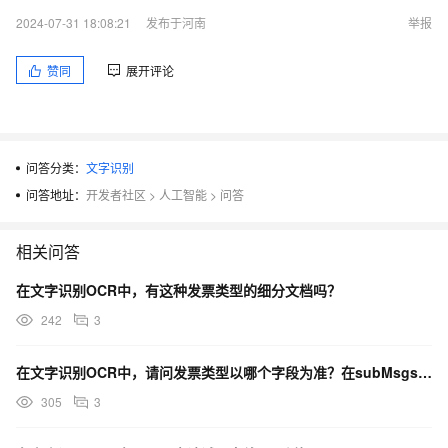
2024-07-31 18:08:21
发布于河南
举报
赞同
展开评论
问答分类：
文字识别
问答地址：
开发者社区
>
人工智能
>
问答
相关问答
在文字识别OCR中，有这种发票类型的细分文档吗？
242
3
在文字识别OCR中，请问发票类型以哪个字段为准？在subMsgs里面的type返回是增值税发票
305
3