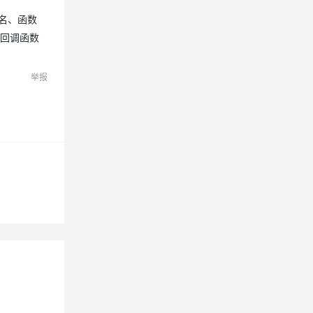
服务名、函数
息提取
与 AI 智能体进行实时音视频通话
rr回调函数
从文本、图片、视频中提取结构化的属性信息
构建支持视频理解的 AI 音视频实时通话应用
举报
t.diy 一步搞定创意建站
构建大模型应用的安全防护体系
通过自然语言交互简化开发流程,全栈开发支持
通过阿里云安全产品对 AI 应用进行安全防护