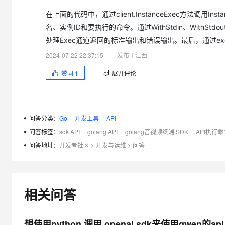
大模型解决方案
在上面的代码中，通过client.InstanceExec方法调用Inst
迁移与运维管理
快速部署 Dify，高效搭建 
名、实例ID和要执行的命令。通过WithStdin、WithStdo
专有云
处理Exec通道返回的标准输出和错误输出。最后，通过execCo
2024-07-22 22:37:15
发布于江西
10 分钟在聊天系统中增加
赞同
1
展开评论
问答分类：
Go
开发工具
API
问答标签：
sdk API
golang API
golang音视频终端 SDK
API执行命
问答地址：
开发者社区
>
开发与运维
>
问答
相关问答
想使用python 调用 openai sdk来使用qwen的