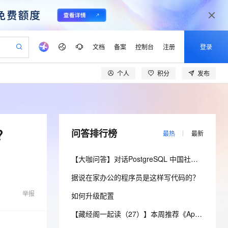
文档
备案
控制台
注册
登录
个人
积分
发布
验
作计划
器
AI 活动
专业服务
服务伙伴合作计划
开发者社区
加入我们
产品动态
服务平台百炼
阿里云 OPC 创新助力计划
一站式生成采购清单，支持单品或批量购买
S产品伙伴计划（繁花）
峰会
CS
造的大模型服务与应用开发平台
Qwen Audio：打造专属 AI 语音助手
一句话生成原生可编辑精美 PPT 文稿
AI 生产力先锋
Al MaaS 服务伙伴赋能合作
域名
博文
Careers
NEW
至高可申请百万元
Qwen3.8-Max 模型上线
开启高性价比 AI 编程新体验
弹性可伸缩的云计算服务
Qwen-Audio-3.0-Realtime 端到端实时语音角色扮演
输入一句话想法, 轻松生成专业的 PPT
先锋实践拓展 AI 生产力的边界
Token 补贴，五大权
计划
海大会
伙伴信用分合作计划
商标
问答
社会招聘
？
问答排行榜
最热
最新
益加速 OPC 成功
eek-V4-Pro
SS
一键部署幻兽帕鲁游戏服务器
飞天发布时刻
HOT
Open Search 向量检索版支
划
备案
电子书
校园招聘
pSeek-V4-Pro
视频创作，一键激活电商全链路生产力
稳定、安全、高性价比、高性能的云存储服务
一键购买专属联机服务器，轻松开启游戏
所见，即是所愿
持视频检索 Pipeline 功能
更多支持
【大咖问答】对话PostgreSQL 中国社区发起人之一，阿里云数据库高级专家 德哥
划
公司注册
镜像站
视频生成
语音识别与合成
专属 QwenPaw
漫剧工坊：一站式动画创作平台
AI 实训营
HOT
应用身份服务 (IDaaS)
据说在家办公的程序员是这样写代码的？
合作伙伴培训与认证
划
上云迁移
站生成，高效打造优质广告素材
全接入的云上超级电脑
从聊天伙伴进化为能主动干活的本地数字员工
快速生产连贯的高质量长漫剧
从基础到进阶，Agent 创客手把手教你
OpenClaw 管理能力上线
lScope
我要反馈
e-1.1-T2V
Qwen3-TTS-Flash
举报
如何升级配置
查询合作伙伴
n Alibaba Cloud ISV 合作
代维服务
建企业门户网站
10 分钟搭建微信、支付宝小程序
MaxCompute MaxFrame 提
畅细腻的高质量视频
离线语音合成大模型，多语言方言自适应，低延迟高稳定
创新加速
ope
登录合作伙伴管理后台
【藏经阁一起读（27）】本周推荐《Apache Flink案例集（2022版）》，你有哪些心得？
我要建议
站，无忧落地极速上线
以可视化方式快速构建移动和 PC 门户网站
国内短信简单易用，安全可靠，秒级触达，全球覆盖200+国家和地区。
高效部署网站，快速应用到小程序
供自动弹性内存功能