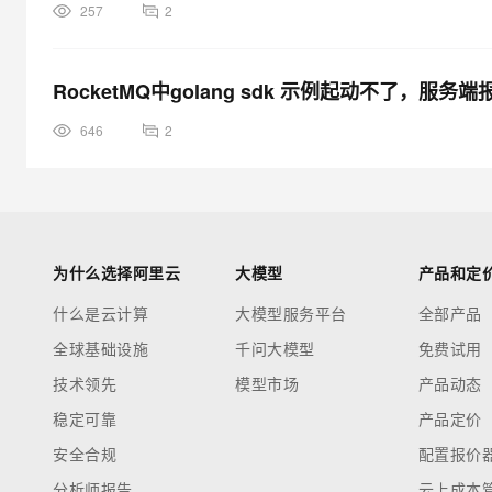
257
2
RocketMQ中golang sdk 示例起动不了，服
646
2
为什么选择阿里云
大模型
产品和定
什么是云计算
大模型服务平台
全部产品
全球基础设施
千问大模型
免费试用
技术领先
模型市场
产品动态
稳定可靠
产品定价
安全合规
配置报价
分析师报告
云上成本