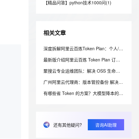
安全
【精品问答】python技术1000问(1)
我要投诉
e-1.1-I2V
Cosyvoice-V3-Flash
PolarDB
上云场景组合购
Milvus 弹性伸缩功能新增节
伴
漫剧创作，剧本、分镜、视频高效生成
100%兼容MySQL、PostgreSQL，兼容Oracle，支持集中和分布式
覆盖90%+业务场景，专享组合折扣价
点支持范围
畅自然，细节丰富
高表现力语音合成大模型，语音克隆听感自然
VPN
ernetes 版 ACK
云聚AI 严选权益
AI 原生数据库服务发布
SSL 证书
2V
Fun-ASR
，一键激活高效办公新体验
理容器应用的 K8s 服务
精选AI产品，从模型到应用全链提效
Agent 数据网关
相关文章
文戏情感细腻自然，动作戏激烈拳拳到肉，实现更强表演能力
支持中英文自由切换，具备更强的噪声鲁棒性
堡垒机
AI 用量加速计划
云原生数据库 PolarDB
防火墙
深度拆解阿里云百炼Token Plan：个人/团队版差异、套餐明细与调用教程
、识别商机，让客服更高效、服务更出色。
新老同享，达量后返
Agentic Database 发布
主机安全
应用
最新版介绍阿里云百炼 Token Plan 订阅方案介绍：从计费逻辑到选型指南
聚搜云专业运维团队：解决 OSS 生命周期 存储归档实操教程
千问办公
NEW
AI 应用及服务市场
的智能体编程平台
一站式AI生产力平台
广州阿里云代理商：版本管控备份 解决 OSS 误删数据难题
AI 应用
伶鹊
有哪些省 Token 的方案？大模型降本的语义缓存实战
企业级人与Agent协作平台，接入和调度多个数字员工
智能客服平台，对话机器人、对话分析、智能外呼
大模型
大模型服务平台百炼 - 全妙
自然语言处理
应用创作平台
多模态内容创作工具，已接入 DeepSeek
数据标注
还有其他疑问?
咨询AI助理
机器学习