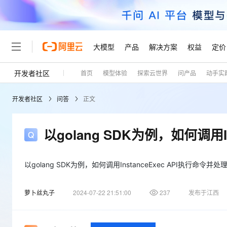
大模型
产品
解决方案
权益
定价
开发者社区
首页
模型体验
探索云世界
问产品
动手实
大模型
产品
解决方案
权益
定价
云市场
伙伴
服务
了解阿里云
精选产品
精选解决方案
普惠上云
产品定价
精选商城
成为销售伙伴
售前咨询
为什么选择阿里云
千问AI平台
开发者社区
问答
正文
了解云产品的定价详情
大模型服务平台百炼
千问办公，解锁你的工作
普惠上云 官方力荐
分销伙伴
在线服务
网站建设
什么是云计算
大
大模型服务与应用平台
企业级Agent产品，直接
云服务器38元/年起，超
咨询伙伴
多端小程序
技术领先
以golang SDK为例，如何调用I
云上成本管理
售后服务
轻量应用服务器
Agency Agents：拥
官方推荐返现计划
大模型
精选产品
精选解决方案
Salesforce 国际版订阅
稳定可靠
管理和优化成本
推荐新用户得奖励，单订单
销售伙伴合作计划
自助服务
友盟天域
安全合规
人工智能与机器学习
AI
以golang SDK为例，如何调用InstanceExec API执行命令并
文本生成
云数据库 RDS
HappyHorse 打造一
云工开物
无影生态合作计划
在线服务
观测云
分析师报告
高校专属算力普惠，学生认
计算
互联网应用开发
Qwen3.8-Max
萝卜丝丸子
2024-07-22 21:51:00
237
发布于江西
HOT
Salesforce On Alibaba C
工单服务
Tuya 物联网平台阿里云
研究报告与白皮书
人工智能平台 PAI
快速拥有专属 OpenClaw
大模
Consulting Partner 合
大数据
容器
智能体时代全能旗舰模型
免费试用
短信专区
一站式AI开发、训练和推
蓝凌 OA
AI 大模型销售与服务生
现代化应用