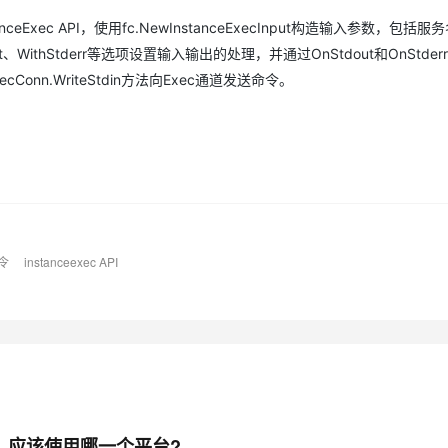
anceExec API，使用fc.NewInstanceExecInput构造输入参数，包括
AI 应用
10分钟微调：让0.6B模型媲美235B模
多模态数据信
ut、WithStderr等选项设置输入输出的处理，并通过OnStdout和OnStde
型
依托云原生高可用架构,实现Dify私有化部署
nn.WriteStdin方法向Exec通道发送命令。
用1%尺寸在特定领域达到大模型90%以上效果
一个 AI 助手
超强辅助，Bol
即刻拥有 DeepSeek-R1 满血版
在企业官网、通讯软件中为客户提供 AI 客服
多种方案随心选，轻松解锁专属 DeepSeek
令
instanceexec API
api, 应该使用哪一个平台?