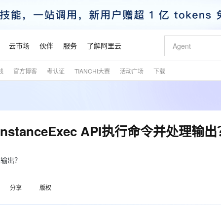
云市场
伙伴
服务
了解阿里云
践
官方博客
考认证
TIANCHI大赛
活动广场
下载
AI 特惠
数据与 API
成为产品伙伴
企业增值服务
最佳实践
价格计算器
AI 场景体
基础软件
产品伙伴合
阿里云认证
市场活动
配置报价
大模型
自助选配和估算价格
新方式
睿译宝，AI翻译排版一步到位
智启 AI 普惠权益
产品生态集成认证中心
企业支持计划
云上春晚
域名与网站
千问官方 MaaS 平台，为开发者和 Agent 而生，新用户赠送 1 亿 + tokens 额度
AI Coding
阿里云Maa
2026 阿里云
云服务器 E
为企业打
数据集
Windows
大模型认证
模型
NEW
交付可用成果
值低价云产品抢先购
上传文档即自动完成翻译和格式还原
至高享 1亿+免费 tokens，加速 Al 应用落地
提供智能易用的域名与建站服务
智能编程，一键
安全可靠、
产品生态伙伴
专家技术服务
云上奥运之旅
弹性计算合作
阿里云中企出
手机三要素
宝塔 Linux
全部认证
nstanceExec API执行命令并处理输出
价格优势
有专属领域专家
GLM-5.2：长任务时代开源旗舰模型
阿里云 OPC 创新助力计划
千问大模型
即刻拥有 DeepS
AI 电商营销
对象存储 O
大模型
产品生态伙伴工作台
企业增值服务台
云栖战略参考
云存储合作计
云栖大会
身份实名认证
CentOS
训练营
推动算力普惠，释放技术红利
最高返9万
多领域专家智能体,一键组建 AI 虚拟交付团队
快速构建应用程序和网站，即刻迈出上云第一步
至高百万元 Token 补贴，加速一人公司成长
多元化、高性能、安全可靠的大模型服务
真正可用的 1M 上下文,一次完成代码全链路开发
轻松解锁专属 Dee
从图文生成到
云上的中国
数据库合作计
活动全景
短信
Docker
处理输出？
图片和
站式影视创作平台
Hermes Agent，打造自进化智能体
Token Plan 模型订阅计划
数字证书管理服务（原SSL证书）
5 分钟轻松部署
AI 广告创作
无影云电脑
企业成长
NEW
信息公告
看见新力量
云网络合作计
OCR 文字识别
JAVA
证享300元代金券
可视化编排打通从文字构思到成片全链路闭环
全托管，含MySQL、PostgreSQL、SQL Server、MariaDB多引擎
自主进化，持久记忆，越用越聪明
Qwen3.8-Max 首发尝鲜，限时加量 10 倍，夜间低至2折
实现全站HTTPS，呈现可信的WEB访问
图文、视频一
随时随地安
魔搭 Mode
Kimi-K3
HappyHors
分享
版权
NEW
loud
服务实践
官网公告
金融模力时刻
Salesforce O
版
发票查验
全能环境
Claude Code + GStack 打造工程团队
千问办公，限时限量积分加倍
Qoder
低代码高效构
AI 建站
短信服务
型
NEW
作计划
Kimi 最新旗舰模型，长程编程与推理利器
让文字生成流
计划
创新中心
魔搭 ModelSc
健康状态
理服务
让AI从“聊天伙伴”进化为能干活的“数字员工”
安装技能 GStack，拥有专属 AI 工程团队
你的AI工作搭子，覆盖日常办公高频场景
面向真实软件的智能体编程平台
0 代码专业建
客户案例
天气预报查询
操作系统
态合作计划