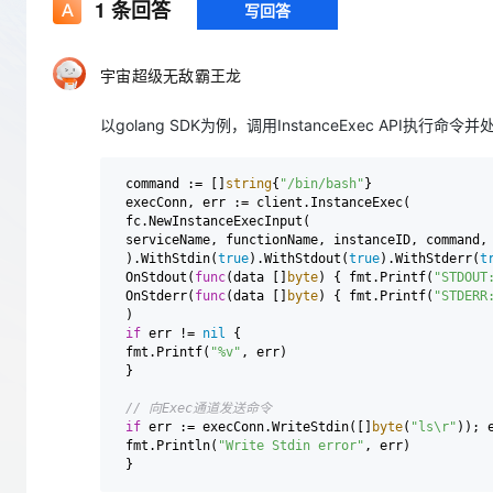
存储
天池大赛
1
条回答
写回答
Qwen3.7-Plus
云解析DNS
解决方案免费试用 新老
电子合同
最高领取价值200元试用
能看、能想、能动手的多模
安全
网络与CDN
AI 算法大赛
畅捷通
宇宙超级无敌霸王龙
大数据开发治理平台 Data
AI 产品 免费试用
网络
安全
云开发大赛
Qwen3-VL-Plus
Tableau 订阅
1亿+ 大模型 tokens 和 
以golang SDK为例，调用InstanceExec API执行
可观测
入门学习赛
中间件
AI空中课堂在线直播课
云防火墙
140+云产品 免费试用
上云与迁云
云原生的云上边界网络安全
产品新客免费试用，最长1
数据库
 command := []
string
{
"/bin/bash"
} 

生态解决方案
 execConn, err := client.InstanceExec( 

大模型服务
企业出海
大模型ACA认证体验
 fc.NewInstanceExecInput( 

大数据计算
 serviceName, functionName, instanceID, command, 
助力企业全员 AI 认知与能
行业生态解决方案
千问AI平台-Token Plan
 ).WithStdin(
true
).WithStdout(
true
).WithStderr(
t
政企业务
媒体服务
 OnStdout(
func
(data []
byte
)
 { fmt.Printf(
"STDOUT
开发者生态解决方案
 OnStderr(
func
(data []
byte
)
 { fmt.Printf(
"STDERR
企业服务与云通信
 ) 

千问AI平台-模型体验
AI 开发和 AI 应用解决
if
 err != 
nil
 { 

在线体验全尺寸、多种模态
 fmt.Printf(
"%v"
, err) 

域名与网站
 } 

Happy 系列大模型
终端用户计算
// 向Exec通道发送命令 
if
 err := execConn.WriteStdin([]
byte
(
"ls\r"
)); 
Serverless
 fmt.Println(
"Write Stdin error"
, err) 

开发工具