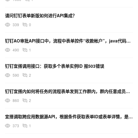
请问钉钉表单新版如何进行API集成？
339
0
钉钉AO审批API接口中，流程中表单控件“收款帐户”，java代码中如何赋值？
490
1
钉钉宜搭调用接口：获取多个表单实例ID 报503错误
590
2
钉钉宜搭内如何将任务的流程表单发到工作群内，群内任意成员可以查看此任务，并选择是否接受任务？
860
2
宜搭调取跨应用数据源API，根据条件获取表单ID或表单详情，是否支持关键字模糊搜索？
373
1