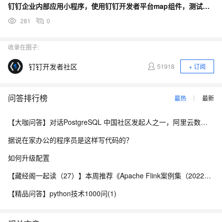
钉钉企业内部应用小程序，使用钉钉开发者平台map组件，测试发现，ios端不展示marker，安卓可以
281
0
收录在圈子:
钉钉开发者社区
51918
+ 订阅
问答排行榜
最热
最新
【大咖问答】对话PostgreSQL 中国社区发起人之一，阿里云数据库高级专家 德哥
据说在家办公的程序员是这样写代码的？
如何升级配置
【藏经阁一起读（27）】本周推荐《Apache Flink案例集（2022版）》，你有哪些心得？
【精品问答】python技术1000问(1)