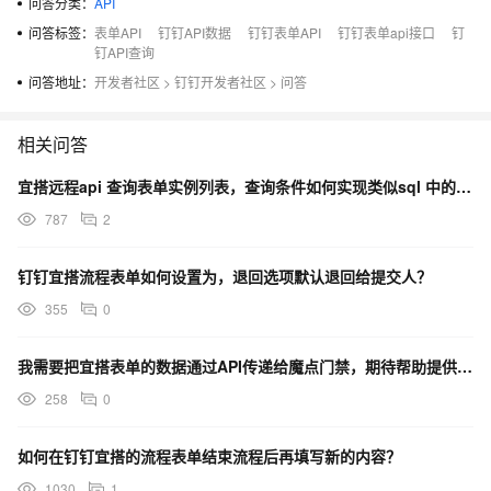
问答分类：
API
问答标签：
表单API
钉钉API数据
钉钉表单API
钉钉表单api接口
钉
钉API查询
问答地址：
开发者社区
>
钉钉开发者社区
>
问答
相关问答
宜搭远程api 查询表单实例列表，查询条件如何实现类似sql 中的 in (a, b,……)的功能？
787
2
钉钉宜搭流程表单如何设置为，退回选项默认退回给提交人？
355
0
我需要把宜搭表单的数据通过API传递给魔点门禁，期待帮助提供学习方案
258
0
如何在钉钉宜搭的流程表单结束流程后再填写新的内容？
1030
1