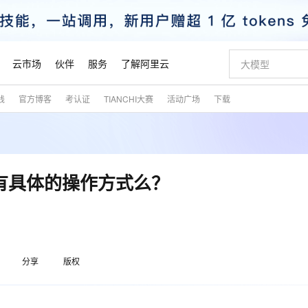
云市场
伙伴
服务
了解阿里云
践
官方博客
考认证
TIANCHI大赛
活动广场
下载
AI 特惠
数据与 API
成为产品伙伴
企业增值服务
最佳实践
价格计算器
AI 场景体
基础软件
产品伙伴合
阿里云认证
市场活动
配置报价
大模型
自助选配和估算价格
步到位
智启 AI 普惠权益
产品生态集成认证中心
企业支持计划
云上春晚
域名与网站
Qwen Audio：打造专属 AI 语音助手
千问官方 MaaS 平台，为开发者和 Agent 而生，新用户赠送 1 亿 + tokens 额度
一句话生成原生
AI Coding
阿里云Maa
2026 阿里云
云服务器 E
为企业打
数据集
Windows
大模型认证
模型
NEW
NEW
格式还原
值低价云产品抢先购
至高享 1亿+免费 tokens，加速 Al 应用落地
提供智能易用的域名与建站服务
Qwen-Audio-3.0-Realtime 端到端实时语音角色扮演
输入一句话想法,
智能编程，一键
安全可靠、
产品生态伙伴
专家技术服务
云上奥运之旅
弹性计算合作
阿里云中企出
手机三要素
宝塔 Linux
全部认证
url有具体的操作方式么？
价格优势
开源旗舰模型
即刻拥有 DeepSeek-V4-Pro
阿里云 OPC 创新助力计划
千问大模型
一键部署幻兽
AI 电商营销
对象存储 O
大模型
产品生态伙伴工作台
企业增值服务台
云栖战略参考
云存储合作计
云栖大会
身份实名认证
CentOS
训练营
推动算力普惠，释放技术红利
最高返9万
真正可用的 1M 上下文,一次完成代码全链路开发
快速构建应用程序和网站，即刻迈出上云第一步
轻松解锁专属 DeepSeek-V4-Pro
至高百万元 Token 补贴，加速一人公司成长
多元化、高性能、安全可靠的大模型服务
一键购买专属
从图文生成到
云上的中国
数据库合作计
活动全景
短信
Docker
图片和
自进化智能体
5 分钟轻松部署专属 QwenPaw
Token Plan 模型订阅计划
数字证书管理服务（原SSL证书）
高效搭建 AI
AI 广告创作
无影云电脑
企业成长
NEW
HOT
信息公告
看见新力量
云网络合作计
OCR 文字识别
JAVA
越聪明
证享300元代金券
全托管，含MySQL、PostgreSQL、SQL Server、MariaDB多引擎
Qwen3.8-Max 首发尝鲜，限时加量 10 倍，夜间低至2折
实现全站HTTPS，呈现可信的WEB访问
从聊天伙伴进化为能主动干活的本地数字员工
图文、视频一
随时随地安
魔搭 Mode
Kimi-K3
HappyHors
分享
版权
NEW
loud
服务实践
官网公告
金融模力时刻
Salesforce O
版
发票查验
全能环境
Claude Code + GStack 打造工程团队
千问办公，限时限量积分加倍
Qoder
低代码高效构
AI 建站
短信服务
型
NEW
作计划
Kimi 最新旗舰模型，长程编程与推理利器
让文字生成流
计划
创新中心
魔搭 ModelSc
健康状态
理服务
让AI从“聊天伙伴”进化为能干活的“数字员工”
安装技能 GStack，拥有专属 AI 工程团队
你的AI工作搭子，覆盖日常办公高频场景
面向真实软件的智能体编程平台
0 代码专业建
客户案例
天气预报查询
操作系统
态合作计划