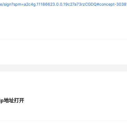
erence/sign?spm=a2c4g.11186623.0.0.19c27a73rzCGDQ#concept-3038
AI 应用
10分钟微调：让0.6B模型媲美235B模
多模态数据信
型
依托云原生高可用架构,实现Dify私有化部署
用1%尺寸在特定领域达到大模型90%以上效果
一个 AI 助手
超强辅助，Bol
即刻拥有 DeepSeek-R1 满血版
在企业官网、通讯软件中为客户提供 AI 客服
多种方案随心选，轻松解锁专属 DeepSeek
ip地址打开