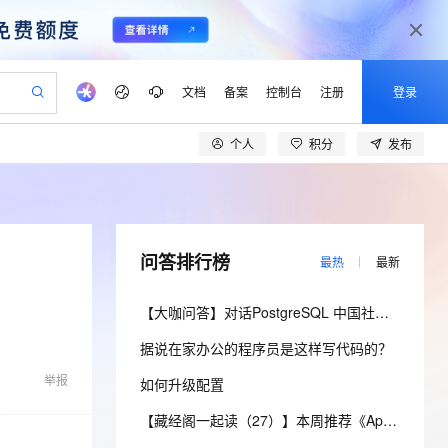
文档
备案
控制台
注册
登录
个人
积分
发布
验
作计划
器
AI 活动
专业服务
服务伙伴合作计划
开发者社区
加入我们
产品动态
服务平台百炼
阿里云 OPC 创新助力计划
一站式生成采购清单，支持单品或批量购买
可编辑精美 PPT 文稿
S产品伙伴计划（繁花）
峰会
CS
造的大模型服务与应用开发平台
Agency Agents：拥有专属领域专家
AI 生产力先锋
Al MaaS 服务伙伴赋能合作
域名
博文
Careers
至高可申请百万元
Qwen3.8-Max 模型上线
 轻松生成专业的 PPT
开启高性价比 AI 编程新体验
弹性可伸缩的云计算服务
先锋实践拓展 AI 生产力的边界
多领域专家智能体,一键组建 AI 虚拟交付团队
Token 补贴，五大权
计划
海大会
伙伴信用分合作计划
商标
问答
社会招聘
问答排行榜
最热
最新
益加速 OPC 成功
帕鲁游戏服务器
SS
HappyHorse 打造一站式影视创作平台
飞天发布时刻
HOT
Open Search 向量检索版支
划
备案
电子书
校园招聘
联机服务器，轻松开启游戏
视频创作，一键激活电商全链路生产力
稳定、安全、高性价比、高性能的云存储服务
所见，即是所愿
持视频检索 Pipeline 功能
可视化编排打通从文字构思到成片全链路闭环
更多支持
【大咖问答】对话PostgreSQL 中国社区发起人之一，阿里云数据库高级专家 德哥
划
公司注册
镜像站
视频生成
语音识别与合成
 智能体与工作流应用
漫剧工坊：一站式动画创作平台
AI 实训营
应用身份服务 (IDaaS)
据说在家办公的程序员是这样写代码的？
合作伙伴培训与认证
划
上云迁移
站生成，高效打造优质广告素材
全接入的云上超级电脑
通过阿里云百炼高效搭建AI应用,助力高效开发
快速生产连贯的高质量长漫剧
从基础到进阶，Agent 创客手把手教你
OpenClaw 管理能力上线
lScope
我要反馈
e-1.1-T2V
Qwen3-TTS-Flash
举报
如何升级配置
查询合作伙伴
n Alibaba Cloud ISV 合作
代维服务
建企业门户网站
10 分钟搭建微信、支付宝小程序
MaxCompute MaxFrame 提
畅细腻的高质量视频
离线语音合成大模型，多语言方言自适应，低延迟高稳定
创新加速
ope
登录合作伙伴管理后台
【藏经阁一起读（27）】本周推荐《Apache Flink案例集（2022版）》，你有哪些心得？
我要建议
站，无忧落地极速上线
以可视化方式快速构建移动和 PC 门户网站
国内短信简单易用，安全可靠，秒级触达，全球覆盖200+国家和地区。
高效部署网站，快速应用到小程序
供自动弹性内存功能