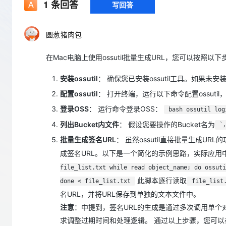
存储
天池大赛
1
条回答
写回答
Qwen3.7-Plus
云解析DNS
解决方案免费试用 新老
电子合同
最高领取价值200元试用
能看、能想、能动手的多模
安全
网络与CDN
AI 算法大赛
畅捷通
圆葱猪肉包
大数据开发治理平台 Data
AI 产品 免费试用
网络
安全
云开发大赛
Qwen3-VL-Plus
Tableau 订阅
1亿+ 大模型 tokens 和 
在Mac电脑上使用ossutil批量生成URL，您可以按照以
可观测
入门学习赛
中间件
AI空中课堂在线直播课
云防火墙
140+云产品 免费试用
安装ossutil
： 确保您已安装ossutil工具。如果未
上云与迁云
云原生的云上边界网络安全
产品新客免费试用，最长1
数据库
生态解决方案
配置ossutil
： 打开终端，运行以下命令配置ossutil
大模型服务
企业出海
大模型ACA认证体验
大数据计算
登录OSS
： 运行命令登录OSS：
bash ossutil log
助力企业全员 AI 认知与能
行业生态解决方案
千问AI平台-Token Plan
政企业务
媒体服务
列出Bucket内文件
： 假设您要操作的Bucket名为
`
开发者生态解决方案
批量生成签名URL
： 虽然ossutil直接批量生成
企业服务与云通信
千问AI平台-模型体验
AI 开发和 AI 应用解决
成签名URL。以下是一个简化的示例思路，实际应
在线体验全尺寸、多种模态
域名与网站
file_list.txt while read object_name; do ossuti
此脚本逐行读取
Happy 系列大模型
done < file_list.txt
file_list
终端用户计算
名URL，并将URL保存到单独的文本文件中。
Serverless
注意
：中提到，签名URL的生成是通过多次调用单
求调整过期时间和处理逻辑。 通过以上步骤，您可以在M
开发工具