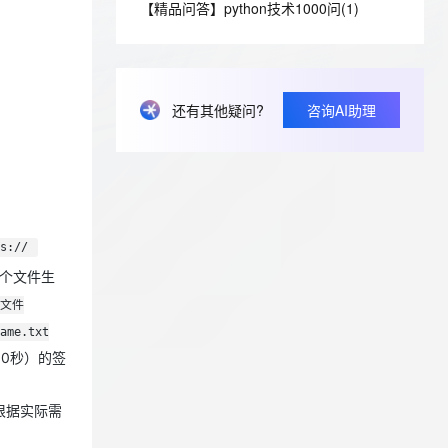
安全
【精品问答】python技术1000问(1)
我要投诉
e-1.1-I2V
Cosyvoice-V3-Flash
PolarDB
上云场景组合购
Milvus 弹性伸缩功能新增节
伴
漫剧创作，剧本、分镜、视频高效生成
100%兼容MySQL、PostgreSQL，兼容Oracle，支持集中和分布式
覆盖90%+业务场景，专享组合折扣价
点支持范围
畅自然，细节丰富
高表现力语音合成大模型，语音克隆听感自然
VPN
ernetes 版 ACK
云聚AI 严选权益
AI 原生数据库服务发布
SSL 证书
2V
Fun-ASR
，一键激活高效办公新体验
理容器应用的 K8s 服务
精选AI产品，从模型到应用全链提效
Agent 数据网关
还有其他疑问?
咨询AI助理
文戏情感细腻自然，动作戏激烈拳拳到肉，实现更强表演能力
支持中英文自由切换，具备更强的噪声鲁棒性
堡垒机
AI 用量加速计划
云原生数据库 PolarDB
防火墙
、识别商机，让客服更高效、服务更出色。
新老同享，达量后返
Agentic Database 发布
主机安全
应用
千问办公
NEW
AI 应用及服务市场
ss://
的智能体编程平台
一站式AI生产力平台
个文件生
AI 应用
伶鹊
本文件
企业级人与Agent协作平台，接入和调度多个数字员工
智能客服平台，对话机器人、对话分析、智能外呼
大模型
ame.txt
大模型服务平台百炼 - 全妙
00秒）的签
自然语言处理
应用创作平台
多模态内容创作工具，已接入 DeepSeek
数据标注
根据实际需
机器学习