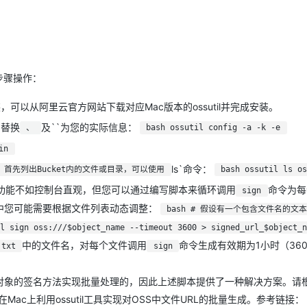
Deepseek-v4-pro
HappyHors
同享
万小智 AI 建站低至 15元/月
Qoder CN
AI 短剧/漫剧
云原生数据库 
快递物流查询
WordPress
成为服务伙
高校合作
点，立即开启云上创新
覆盖公网/内网、递归/权威、移动APP等全场景解析服务
送.CN域名，送备案服务码
基于千问大模型等，支持代码智能生成、研发智能问答
AI助力短剧
态智能体模型
旗舰 MoE 大模型，百万上下文与顶尖推理能力
图生视频，流
Ubuntu
服务生态伙伴
云工开物
企业应用
Works
Night Plan 支持 Qwen 3.8-Max
云原生大数据计算服务 MaxCompute
AI 办公
容器服务 Kub
NEW
GLM-5.2
Wan2.7-T
Red Hat
30+ 款产品免费体验
Data Agent 驱动的一站式 Data+AI 开发治理平台
夜间 5 折，Qwen/Meoo/TokenPlan 客户专享
面向分析的企业级SaaS模式云数据仓库
AI智能应用
提供一站式管
科研合作
视觉 Coding、空间感知、多模态思考等全面升级
1M上下文，专为长程任务能力而生
下步骤操作：
ERP
堂（旗舰版）
SUSE
智能客服
CRM
安装，可以从阿里云官方网站下载对应Mac版本的ossutil并完成安装。
防护产品
2个月
自动承接线索
建站小程序
，替换
及``为您的实际信息：
、
bash ossutil config -a -k -e
OA 办公系统
AI 应用构建
大模型原生
in
力提升
财税管理
模板建站
Qoder
大模型服务平台百炼-应用模版
HOT
NEW
ls`命令：
，首先列出Bucket内的文件或目录，可以使用
bash ossutil ls o
面向真实软件
个人版上线、团队版降价；千问3.8-Max首发发尝鲜
丰富多元化的应用模版和解决方案
400电话
定制建站
URL的功能不如控制台直观，但您可以通过编写脚本来循环调用
命令为每
sign
万有无界
大模型服务平台百炼-智能体
方案
广告营销
模板小程序
用中您可能需要根据文件列表动态调整：
bash # 假设有一个包含文件名的文
的模型效果
灵活可视化地构建企业级 Agent
定制小程序
l sign oss:///$object_name --timeout 3600 > signed_url_$object_n
秒悟
中的文件名，对每个文件调用
命令生成有效期为1小时（36
人工智能平台 PAI
.txt
sign
APP 开发
云端极速 AI 
新一代 AI 视频生成模型，深度适配广告营销等场景
AI Native 的算法工程平台，一站式完成建模、训练、推理服务部署
建站系统
个对象的签名方法实现批量处理的，因此上述脚本提供了一种解决方案。请
ac上利用ossutil工具实现对OSS中文件URL的批量生成。参考链接：