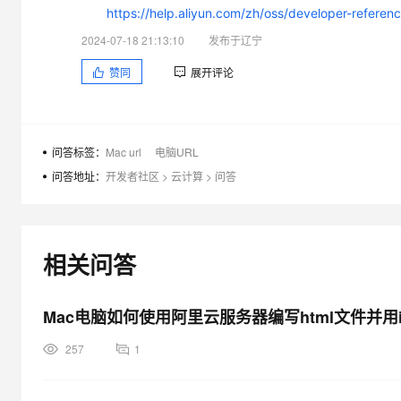
大模型解决方案
https://help.aliyun.com/zh/oss/developer-ref
迁移与运维管理
2024-07-18 21:13:10
发布于辽宁
快速部署 Dify，高效搭建 
专有云
赞同
展开评论
10 分钟在聊天系统中增加
问答标签：
Mac url
电脑URL
问答地址：
开发者社区
>
云计算
>
问答
相关问答
Mac电脑如何使用阿里云服务器编写html文件并用
257
1