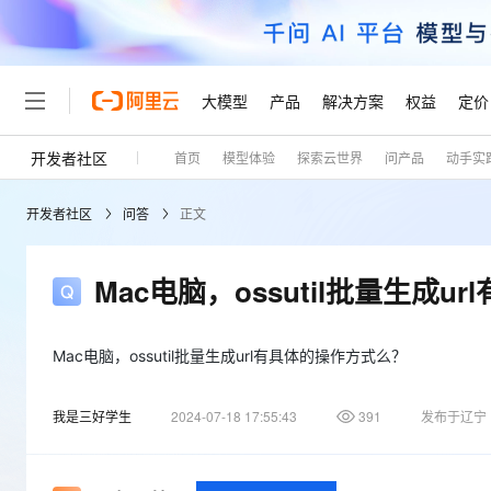
大模型
产品
解决方案
权益
定价
开发者社区
首页
模型体验
探索云世界
问产品
动手实
大模型
产品
解决方案
权益
定价
云市场
伙伴
服务
了解阿里云
精选产品
精选解决方案
普惠上云
产品定价
精选商城
成为销售伙伴
售前咨询
为什么选择阿里云
千问AI平台
开发者社区
问答
正文
了解云产品的定价详情
大模型服务平台百炼
睿译宝，AI翻译排版一
普惠上云 官方力荐
分销伙伴
在线服务
网站建设
什么是云计算
大
大模型服务与应用平台
上传文档即自动完成翻译和
云服务器38元/年起，超
咨询伙伴
多端小程序
技术领先
Mac电脑，ossutil批量生成
云上成本管理
售后服务
轻量应用服务器
GLM-5.2：长任务时代
官方推荐返现计划
大模型
精选产品
精选解决方案
Salesforce 国际版订阅
稳定可靠
管理和优化成本
推荐新用户得奖励，单订单
销售伙伴合作计划
自助服务
友盟天域
安全合规
人工智能与机器学习
AI
Mac电脑，ossutil批量生成url有具体的操作方式么？
文本生成
云数据库 RDS
Hermes Agent，打造
云工开物
无影生态合作计划
在线服务
观测云
分析师报告
自主进化，持久记忆，越用
高校专属算力普惠，学生认
计算
互联网应用开发
Qwen3.8-Max
我是三好学生
2024-07-18 17:55:43
391
发布于辽宁
HOT
Salesforce On Alibaba C
工单服务
Tuya 物联网平台阿里云
研究报告与白皮书
人工智能平台 PAI
快速拥有专属 OpenClaw
大模
Consulting Partner 合
大数据
容器
智能体时代全能旗舰模型
免费试用
短信专区
一站式AI开发、训练和推
蓝凌 OA
AI 大模型销售与服务生
现代化应用