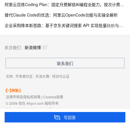
阿里云百炼Coding Plan：固定月费解锁AI编程全能力，按次计费告别Token焦虑
替代Claude Code的优选：阿里云OpenCode功能与实操全解析
企业采购降本新思路：基于京东关键词搜索 API 实现批量比价与物资寻源
关注我们：
新浪微博
联系我们
文档
|
开发者社区
|
天池大赛
|
培训与认证
法律声明及隐私权政策
|
Cookies政策
© 2009-现在 Aliyun.com 版权所有
增值电信业务经营许可证：
浙B2-20080101
域名注册服务机构许可：
浙D3-20210002
写回答
浙公网安备 33010602009975号
浙B2-20080101-4