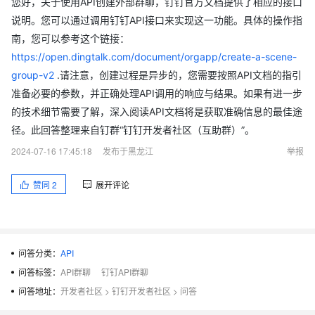
您好，关于使用API创建外部群聊，钉钉官方文档提供了相应的接口
说明。您可以通过调用钉钉API接口来实现这一功能。具体的操作指
南，您可以参考这个链接：
https://open.dingtalk.com/document/orgapp/create-a-scene-
group-v2
.请注意，创建过程是异步的，您需要按照API文档的指引
准备必要的参数，并正确处理API调用的响应与结果。如果有进一步
的技术细节需要了解，深入阅读API文档将是获取准确信息的最佳途
径。此回答整理来自钉群“钉钉开发者社区（互助群）”。
2024-07-16 17:45:18
发布于黑龙江
举报
赞同
2
展开评论
问答分类：
API
问答标签：
API群聊
钉钉API群聊
问答地址：
开发者社区
>
钉钉开发者社区
>
问答