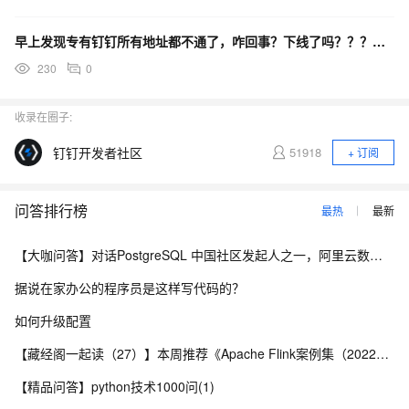
早上发现专有钉钉所有地址都不通了，咋回事？下线了吗？？？？？？
230
0
收录在圈子:
钉钉开发者社区
51918
+ 订阅
问答排行榜
最热
最新
【大咖问答】对话PostgreSQL 中国社区发起人之一，阿里云数据库高级专家 德哥
据说在家办公的程序员是这样写代码的？
如何升级配置
【藏经阁一起读（27）】本周推荐《Apache Flink案例集（2022版）》，你有哪些心得？
【精品问答】python技术1000问(1)