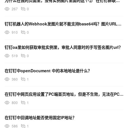
为什么在我的页面里，没有实例图片里面的这个② “在钉钉群联中与通义百炼模型对话”的选项？
267
0
钉钉机器人的Webhook发图片就不能支持base64吗？图片URL成本太高了
910
0
钉钉oa里如何获取审批实例里，审批人同意时的手写签名图片url？
519
0
在钉钉中openDocument 中的本地地址是什么？
360
1
在钉钉中网页应用设置了PC端首页地址，但是不生效，无法在PC端打开，为什么？
800
1
在钉钉中回调地址能否使用固定IP地址？
586
1