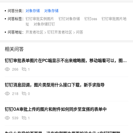
问答分类：
对象存储
对象存储
问答标签：
钉钉审批实例图片
钉钉对象存储
钉钉oss
钉钉审批图片地
址
对象存储钉钉
问答地址：
开发者社区
>
钉钉开发者社区
>
问答
相关问答
钉钉审批表单图片在PC端显示不出来缩略图，移动端看可以，图片是OSS生成的链接图片。
266
1
钉钉消息回调，图片类型用什么接口下载，新手求指导
218
0
钉钉OA审批上传的图片和附件如何同步至宜搭的表单中
539
1