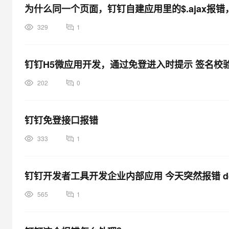
大模型解决方案
为什么同一个页面，钉钉自建应用里的$.ajax报
迁移与运维管理
329
1
快速部署 Dify，高效搭建 
专有云
10 分钟在聊天系统中增加
钉钉H5微应用开发，通过免登进入时提示 签名校
202
0
钉钉免登接口报错
333
1
钉钉开发者工具开发企业内部应用 今天突然报错 dd is n
565
1