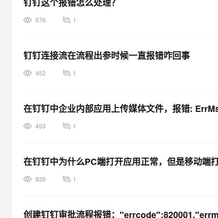
钉钉这个报错怎么处理？
676
1
钉钉连接流在流程出参时候一直报错咋回事
452
1
在钉钉中企业内部应用上传媒体文件，报错: ErrMsg
453
1
在钉钉中为什么PC端打开应用正常，但是移动端
839
1
创建钉钉审批流程报错："errcode":820001,"er