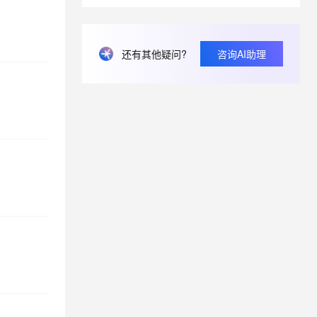
息提取
与 AI 智能体进行实时音视频通话
还有其他疑问?
咨询AI助理
从文本、图片、视频中提取结构化的属性信息
构建支持视频理解的 AI 音视频实时通话应用
t.diy 一步搞定创意建站
构建大模型应用的安全防护体系
通过自然语言交互简化开发流程,全栈开发支持
通过阿里云安全产品对 AI 应用进行安全防护