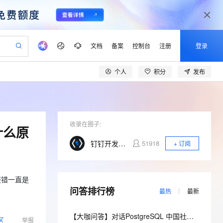
文档
备案
控制台
注册
登录
个人
积分
发布
验
作计划
器
AI 活动
专业服务
服务伙伴合作计划
开发者社区
加入我们
产品动态
服务平台百炼
阿里云 OPC 创新助力计划
一站式生成采购清单，支持单品或批量购买
io：打造专属 AI 语音助手
S产品伙伴计划（繁花）
峰会
CS
造的大模型服务与应用开发平台
一句话生成原生可编辑精美 PPT 文稿
AI 生产力先锋
Al MaaS 服务伙伴赋能合作
域名
博文
Careers
至高可申请百万元
Qwen3.8-Max 模型上线
开启高性价比 AI 编程新体验
弹性可伸缩的云计算服务
Qwen-Audio-3.0-Realtime 端到端实时语音角色扮演
输入一句话想法, 轻松生成专业的 PPT
先锋实践拓展 AI 生产力的边界
Token 补贴，五大权
计划
海大会
收录在圈子:
伙伴信用分合作计划
商标
问答
社会招聘
什么原
益加速 OPC 成功
eek-V4-Pro
SS
一键部署幻兽帕鲁游戏服务器
飞天发布时刻
HOT
Open Search 向量检索版支
划
备案
电子书
校园招聘
钉钉开发者社区
51918
+ 订阅
pSeek-V4-Pro
视频创作，一键激活电商全链路生产力
稳定、安全、高性价比、高性能的云存储服务
一键购买专属联机服务器，轻松开启游戏
所见，即是所愿
持视频检索 Pipeline 功能
更多支持
划
公司注册
镜像站
视频生成
语音识别与合成
专属 QwenPaw
漫剧工坊：一站式动画创作平台
AI 实训营
HOT
应用身份服务 (IDaaS)
合作伙伴培训与认证
划
上云迁移
站生成，高效打造优质广告素材
全接入的云上超级电脑
从聊天伙伴进化为能主动干活的本地数字员工
快速生产连贯的高质量长漫剧
从基础到进阶，Agent 创客手把手教你
OpenClaw 管理能力上线
e报错一直是
lScope
我要反馈
e-1.1-T2V
Qwen3-TTS-Flash
问答排行榜
查询合作伙伴
最热
最新
n Alibaba Cloud ISV 合作
代维服务
建企业门户网站
10 分钟搭建微信、支付宝小程序
MaxCompute MaxFrame 提
畅细腻的高质量视频
离线语音合成大模型，多语言方言自适应，低延迟高稳定
创新加速
ope
登录合作伙伴管理后台
我要建议
站，无忧落地极速上线
以可视化方式快速构建移动和 PC 门户网站
国内短信简单易用，安全可靠，秒级触达，全球覆盖200+国家和地区。
高效部署网站，快速应用到小程序
供自动弹性内存功能
【大咖问答】对话PostgreSQL 中国社区发起人之一，阿里云数据库高级专家 德哥
区
举报