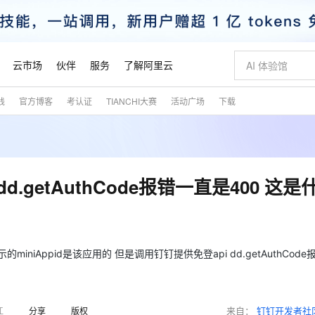
云市场
伙伴
服务
了解阿里云
践
官方博客
考认证
TIANCHI大赛
活动广场
下载
AI 特惠
数据与 API
成为产品伙伴
企业增值服务
最佳实践
价格计算器
AI 场景体
基础软件
产品伙伴合
阿里云认证
市场活动
配置报价
大模型
自助选配和估算价格
新方式
睿译宝，AI翻译排版一步到位
智启 AI 普惠权益
产品生态集成认证中心
企业支持计划
云上春晚
域名与网站
千问官方 MaaS 平台，为开发者和 Agent 而生，新用户赠送 1 亿 + tokens 额度
Qwen Aud
AI Coding
阿里云Maa
2026 阿里云
云服务器 E
为企业打
数据集
Windows
大模型认证
模型
NEW
NEW
交付可用成果
值低价云产品抢先购
上传文档即自动完成翻译和格式还原
至高享 1亿+免费 tokens，加速 Al 应用落地
提供智能易用的域名与建站服务
智能编程，一键
安全可靠、
产品生态伙伴
专家技术服务
云上奥运之旅
弹性计算合作
阿里云中企出
手机三要素
宝塔 Linux
全部认证
.getAuthCode报错一直是400 这是
价格优势
有专属领域专家
GLM-5.2：长任务时代开源旗舰模型
阿里云 OPC 创新助力计划
千问大模型
即刻拥有 DeepS
AI 电商营销
对象存储 O
大模型
产品生态伙伴工作台
企业增值服务台
云栖战略参考
云存储合作计
云栖大会
身份实名认证
CentOS
训练营
推动算力普惠，释放技术红利
最高返9万
多领域专家智能体,一键组建 AI 虚拟交付团队
快速构建应用程序和网站，即刻迈出上云第一步
至高百万元 Token 补贴，加速一人公司成长
多元化、高性能、安全可靠的大模型服务
真正可用的 1M 上下文,一次完成代码全链路开发
轻松解锁专属 Dee
从图文生成到
云上的中国
数据库合作计
活动全景
短信
Docker
图片和
站式影视创作平台
Hermes Agent，打造自进化智能体
Token Plan 模型订阅计划
数字证书管理服务（原SSL证书）
5 分钟轻松部署
AI 广告创作
无影云电脑
企业成长
NEW
信息公告
看见新力量
云网络合作计
OCR 文字识别
JAVA
证享300元代金券
可视化编排打通从文字构思到成片全链路闭环
全托管，含MySQL、PostgreSQL、SQL Server、MariaDB多引擎
自主进化，持久记忆，越用越聪明
Qwen3.8-Max 首发尝鲜，限时加量 10 倍，夜间低至2折
实现全站HTTPS，呈现可信的WEB访问
图文、视频一
随时随地安
iAppid是该应用的 但是调用钉钉提供免登api dd.getAuthCod
魔搭 Mode
Kimi-K3
HappyHors
NEW
loud
服务实践
官网公告
金融模力时刻
Salesforce O
版
发票查验
全能环境
Claude Code + GStack 打造工程团队
千问办公，限时限量积分加倍
Qoder
低代码高效构
AI 建站
短信服务
型
NEW
作计划
Kimi 最新旗舰模型，长程编程与推理利器
让文字生成流
计划
创新中心
魔搭 ModelSc
健康状态
理服务
让AI从“聊天伙伴”进化为能干活的“数字员工”
安装技能 GStack，拥有专属 AI 工程团队
你的AI工作搭子，覆盖日常办公高频场景
面向真实软件的智能体编程平台
0 代码专业建
客户案例
天气预报查询
操作系统
态合作计划
来自：
钉钉开发者社
江
分享
版权