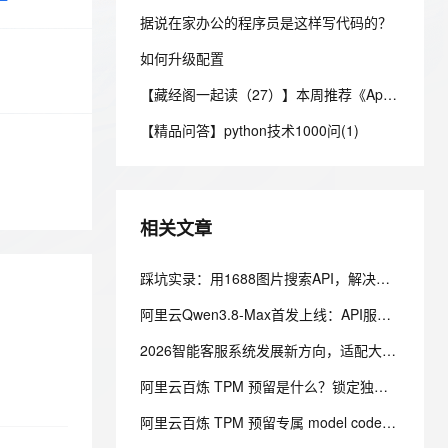
安全
我要投诉
e-1.1-I2V
Cosyvoice-V3-Flash
PolarDB
上云场景组合购
Milvus 弹性伸缩功能新增节
伴
据说在家办公的程序员是这样写代码的？
漫剧创作，剧本、分镜、视频高效生成
100%兼容MySQL、PostgreSQL，兼容Oracle，支持集中和分布式
覆盖90%+业务场景，专享组合折扣价
点支持范围
畅自然，细节丰富
高表现力语音合成大模型，语音克隆听感自然
VPN
如何升级配置
ernetes 版 ACK
云聚AI 严选权益
AI 原生数据库服务发布
SSL 证书
2V
Fun-ASR
【藏经阁一起读（27）】本周推荐《Apache Flink案例集（2022版）》，你有哪些心得？
，一键激活高效办公新体验
理容器应用的 K8s 服务
精选AI产品，从模型到应用全链提效
Agent 数据网关
文戏情感细腻自然，动作戏激烈拳拳到肉，实现更强表演能力
支持中英文自由切换，具备更强的噪声鲁棒性
堡垒机
【精品问答】python技术1000问(1)
AI 用量加速计划
云原生数据库 PolarDB
防火墙
、识别商机，让客服更高效、服务更出色。
新老同享，达量后返
Agentic Database 发布
主机安全
应用
相关文章
千问办公
NEW
AI 应用及服务市场
的智能体编程平台
一站式AI生产力平台
踩坑实录：用1688图片搜索API，解决美客多货源溯源的真实项目经历
AI 应用
伶鹊
阿里云Qwen3.8-Max首发上线：API服务与Token Plan同步开放全解析
企业级人与Agent协作平台，接入和调度多个数字员工
智能客服平台，对话机器人、对话分析、智能外呼
大模型
2026智能客服系统发展新方向，适配大型企业的主流智能客服系统评测
大模型服务平台百炼 - 全妙
自然语言处理
应用创作平台
多模态内容创作工具，已接入 DeepSeek
阿里云百炼 TPM 预留是什么？锁定独享模型吞吐，解决高峰期限流问题
数据标注
阿里云百炼 TPM 预留专属 model code 怎么使用？溢出策略怎么选？
机器学习