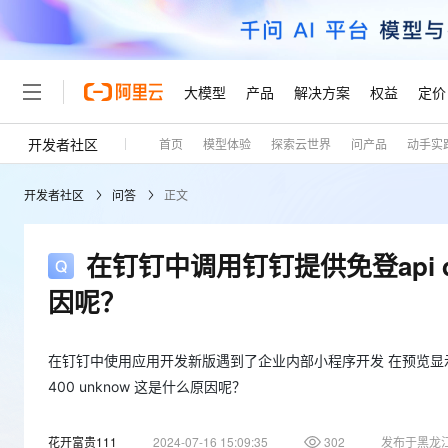
大模型
产品
解决方案
权益
定价
开发者社区
首页
模型体验
探索云世界
问产品
动手实
大模型
产品
解决方案
权益
定价
云市场
伙伴
服务
了解阿里云
精选产品
精选解决方案
普惠上云
产品定价
精选商城
成为销售伙伴
售前咨询
为什么选择阿里云
千问AI平台
开发者社区
问答
正文
了解云产品的定价详情
大模型服务平台百炼
千问办公，解锁你的工作
普惠上云 官方力荐
分销伙伴
在线服务
网站建设
什么是云计算
大
大模型服务与应用平台
企业级Agent产品，直接
云服务器38元/年起，超
咨询伙伴
多端小程序
技术领先
在钉钉中调用钉钉提供免登api dd
云上成本管理
售后服务
轻量应用服务器
Agency Agents：拥
官方推荐返现计划
大模型
精选产品
精选解决方案
Salesforce 国际版订阅
稳定可靠
因呢？
管理和优化成本
推荐新用户得奖励，单订单
销售伙伴合作计划
自助服务
友盟天域
安全合规
人工智能与机器学习
AI
文本生成
云数据库 RDS
HappyHorse 打造一
云工开物
无影生态合作计划
在线服务
观测云
分析师报告
高校专属算力普惠，学生认
在钉钉中使用应用开发新版遇到了企业内部小程序开发 在预览显示的min
计算
互联网应用开发
Qwen3.8-Max
HOT
Salesforce On Alibaba C
工单服务
400 unknow 这是什么原因呢？
Tuya 物联网平台阿里云
研究报告与白皮书
人工智能平台 PAI
快速拥有专属 OpenClaw
大模
Consulting Partner 合
大数据
容器
智能体时代全能旗舰模型
免费试用
短信专区
一站式AI开发、训练和推
蓝凌 OA
AI 大模型销售与服务生
花开富贵111
2024-07-16 15:09:35
302
发布于黑龙
现代化应用