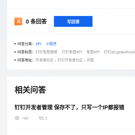
存储
天池大赛
Qwen3.7-Plus
云解析DNS
解决方案免费试用 新老
电子合同
最高领取价值200元试用
能看、能想、能动手的多模
安全
网络与CDN
AI 算法大赛
畅捷通
0
条回答
写回答
大数据开发治理平台 Data
AI 产品 免费试用
网络
安全
云开发大赛
Qwen3-VL-Plus
Tableau 订阅
1亿+ 大模型 tokens 和 
可观测
入门学习赛
中间件
AI空中课堂在线直播课
云防火墙
140+云产品 免费试用
问答分类：
API
小程序
上云与迁云
云原生的云上边界网络安全
产品新客免费试用，最长1
数据库
问答标签：
钉钉免登报错
钉钉免登API
免登API
钉钉dd.getauthc
生态解决方案
大模型服务
企业出海
问答地址：
开发者社区
>
钉钉开发者社区
>
问答
大模型ACA认证体验
大数据计算
助力企业全员 AI 认知与能
行业生态解决方案
千问AI平台-Token Plan
政企业务
媒体服务
开发者生态解决方案
企业服务与云通信
相关问答
千问AI平台-模型体验
AI 开发和 AI 应用解决
在线体验全尺寸、多种模态
域名与网站
钉钉开发者管理 保存不了，只写一个IP都报错
Happy 系列大模型
终端用户计算
199
0
Serverless
开发工具