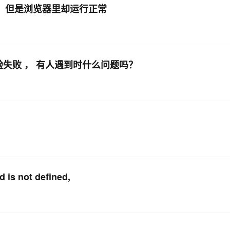
错，但是浏览器里却运行正常
AI 应用
10分钟微调：让0.6B模型媲美235B模
多模态数据信
型
依托云原生高可用架构,实现Dify私有化部署
用1%尺寸在特定领域达到大模型90%以上效果
一个 AI 助手
超强辅助，Bol
验失败 ， 有人遇到时什么问题吗？
即刻拥有 DeepSeek-R1 满血版
在企业官网、通讯软件中为客户提供 AI 客服
多种方案随心选，轻松解锁专属 DeepSeek
ot defined,