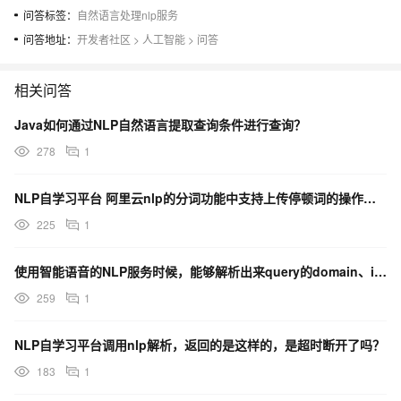
问答标签：
自然语言处理nlp服务
问答地址：
开发者社区
>
人工智能
>
问答
相关问答
Java如何通过NLP自然语言提取查询条件进行查询？
278
1
NLP自学习平台 阿里云nlp的分词功能中支持上传停顿词的操作嘛，请问相关接口参数是什么呢？
225
1
使用智能语音的NLP服务时候，能够解析出来query的domain、intent和是Slots嘛？
259
1
NLP自学习平台调用nlp解析，返回的是这样的，是超时断开了吗？
183
1