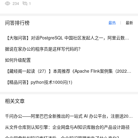
234
1
问答排行榜
最热
最新
【大咖问答】对话PostgreSQL 中国社区发起人之一，阿里云数据库高级专家 德哥
据说在家办公的程序员是这样写代码的？
如何升级配置
【藏经阁一起读（27）】本周推荐《Apache Flink案例集（2022版）》，你有哪些心得？
【精品问答】python技术1000问(1)
相关文章
千问办公——阿里巴巴全新推出的一站式 AI 办公平台，注册送2000积分
从文件仓库到认知引擎：企业网盘与AI知识库融合的产品设计路径
企业网盘和AI知识库打通后，企业知识管理发生了什么变化？