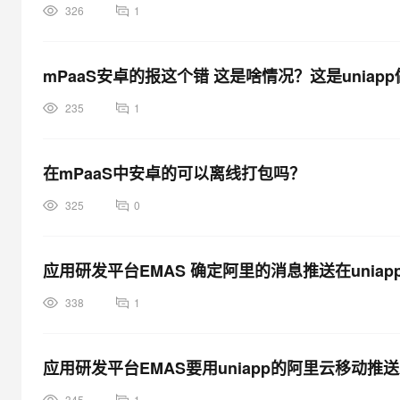
326
1
mPaaS安卓的报这个错 这是啥情况？这是uniap
235
1
在mPaaS中安卓的可以离线打包吗？
这样放入了，但是运行不起来呢，什么原因呢？
325
0
应用研发平台EMAS 确定阿里的消息推送在uniap
338
1
应用研发平台EMAS要用uniapp的阿里云移动推
345
1