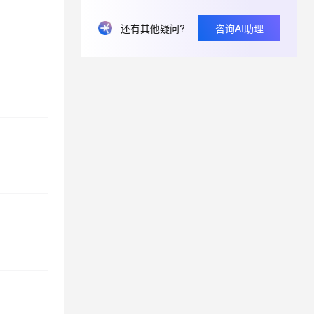
还有其他疑问?
咨询AI助理
息提取
与 AI 智能体进行实时音视频通话
从文本、图片、视频中提取结构化的属性信息
构建支持视频理解的 AI 音视频实时通话应用
t.diy 一步搞定创意建站
构建大模型应用的安全防护体系
通过自然语言交互简化开发流程,全栈开发支持
通过阿里云安全产品对 AI 应用进行安全防护