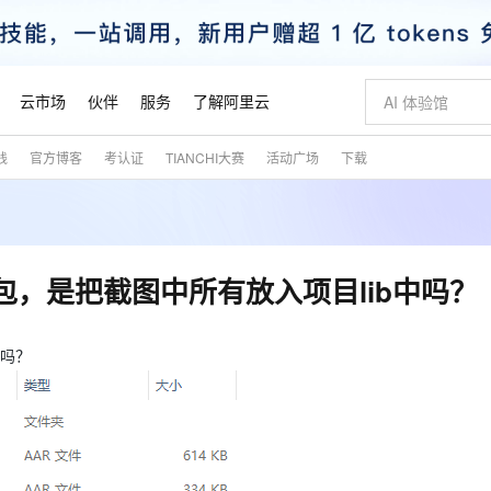
云市场
伙伴
服务
了解阿里云
践
官方博客
考认证
TIANCHI大赛
活动广场
下载
AI 特惠
数据与 API
成为产品伙伴
企业增值服务
最佳实践
价格计算器
AI 场景体
基础软件
产品伙伴合
阿里云认证
市场活动
配置报价
大模型
自助选配和估算价格
新方式
睿译宝，AI翻译排版一步到位
智启 AI 普惠权益
产品生态集成认证中心
企业支持计划
云上春晚
域名与网站
千问官方 MaaS 平台，为开发者和 Agent 而生，新用户赠送 1 亿 + tokens 额度
Qwen Aud
AI Coding
阿里云Maa
2026 阿里云
云服务器 E
为企业打
数据集
Windows
大模型认证
模型
NEW
NEW
交付可用成果
值低价云产品抢先购
上传文档即自动完成翻译和格式还原
至高享 1亿+免费 tokens，加速 Al 应用落地
提供智能易用的域名与建站服务
智能编程，一键
安全可靠、
产品生态伙伴
专家技术服务
云上奥运之旅
弹性计算合作
阿里云中企出
手机三要素
宝塔 Linux
全部认证
线打包，是把截图中所有放入项目lib中吗？
价格优势
有专属领域专家
GLM-5.2：长任务时代开源旗舰模型
阿里云 OPC 创新助力计划
千问大模型
即刻拥有 DeepS
AI 电商营销
对象存储 O
大模型
产品生态伙伴工作台
企业增值服务台
云栖战略参考
云存储合作计
云栖大会
身份实名认证
CentOS
训练营
推动算力普惠，释放技术红利
最高返9万
多领域专家智能体,一键组建 AI 虚拟交付团队
快速构建应用程序和网站，即刻迈出上云第一步
至高百万元 Token 补贴，加速一人公司成长
多元化、高性能、安全可靠的大模型服务
真正可用的 1M 上下文,一次完成代码全链路开发
轻松解锁专属 Dee
从图文生成到
云上的中国
数据库合作计
活动全景
短信
Docker
中吗？
图片和
站式影视创作平台
Hermes Agent，打造自进化智能体
Token Plan 模型订阅计划
数字证书管理服务（原SSL证书）
5 分钟轻松部署
AI 广告创作
无影云电脑
企业成长
NEW
信息公告
看见新力量
云网络合作计
OCR 文字识别
JAVA
证享300元代金券
可视化编排打通从文字构思到成片全链路闭环
全托管，含MySQL、PostgreSQL、SQL Server、MariaDB多引擎
自主进化，持久记忆，越用越聪明
Qwen3.8-Max 首发尝鲜，限时加量 10 倍，夜间低至2折
实现全站HTTPS，呈现可信的WEB访问
图文、视频一
随时随地安
魔搭 Mode
Kimi-K3
HappyHors
NEW
loud
服务实践
官网公告
金融模力时刻
Salesforce O
版
发票查验
全能环境
Claude Code + GStack 打造工程团队
千问办公，限时限量积分加倍
Qoder
低代码高效构
AI 建站
短信服务
型
NEW
作计划
Kimi 最新旗舰模型，长程编程与推理利器
让文字生成流
计划
创新中心
魔搭 ModelSc
健康状态
理服务
让AI从“聊天伙伴”进化为能干活的“数字员工”
安装技能 GStack，拥有专属 AI 工程团队
你的AI工作搭子，覆盖日常办公高频场景
面向真实软件的智能体编程平台
0 代码专业建
客户案例
天气预报查询
操作系统
态合作计划