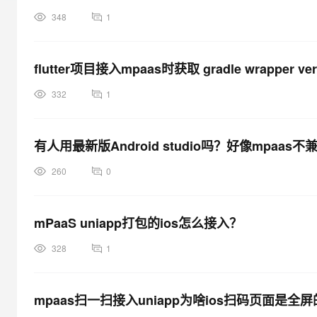
大模型解决方案
348
1
迁移与运维管理
快速部署 Dify，高效搭建 
专有云
flutter项目接入mpaas时获取 gradle wrapper ve
10 分钟在聊天系统中增加
332
1
有人用最新版Android studio吗？好像mpaas不
260
0
mPaaS uniapp打包的ios怎么接入？
328
1
mpaas扫一扫接入uniapp为啥ios扫码页面是全屏