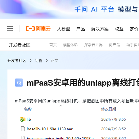
大模型
产品
解决方案
权益
定价
开发者社区
首页
模型体验
探索云世界
问产品
动手实
大模型
产品
解决方案
权益
定价
云市场
伙伴
服务
了解阿里云
精选产品
精选解决方案
普惠上云
产品定价
精选商城
成为销售伙伴
售前咨询
为什么选择阿里云
千问AI平台
开发者社区
问答
正文
了解云产品的定价详情
大模型服务平台百炼
千问办公，解锁你的工作
普惠上云 官方力荐
分销伙伴
在线服务
网站建设
什么是云计算
大
大模型服务与应用平台
企业级Agent产品，直接
云服务器38元/年起，超
咨询伙伴
多端小程序
技术领先
mPaaS安卓用的uniapp离
云上成本管理
售后服务
轻量应用服务器
Agency Agents：拥
官方推荐返现计划
大模型
精选产品
精选解决方案
Salesforce 国际版订阅
稳定可靠
管理和优化成本
推荐新用户得奖励，单订单
销售伙伴合作计划
自助服务
友盟天域
安全合规
人工智能与机器学习
AI
mPaaS安卓用的uniapp离线打包，是把截图中所有放入项目lib
文本生成
云数据库 RDS
HappyHorse 打造一
云工开物
无影生态合作计划
在线服务
观测云
分析师报告
高校专属算力普惠，学生认
计算
互联网应用开发
Qwen3.8-Max
HOT
Salesforce On Alibaba C
工单服务
Tuya 物联网平台阿里云
研究报告与白皮书
人工智能平台 PAI
快速拥有专属 OpenClaw
大模
Consulting Partner 合
大数据
容器
智能体时代全能旗舰模型
免费试用
短信专区
一站式AI开发、训练和推
蓝凌 OA
AI 大模型销售与服务生
现代化应用