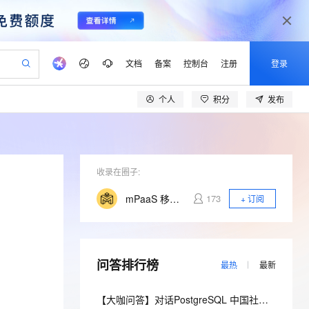
文档
备案
控制台
注册
登录
个人
积分
发布
验
作计划
器
AI 活动
专业服务
服务伙伴合作计划
开发者社区
加入我们
产品动态
服务平台百炼
阿里云 OPC 创新助力计划
一站式生成采购清单，支持单品或批量购买
io：打造专属 AI 语音助手
S产品伙伴计划（繁花）
峰会
CS
造的大模型服务与应用开发平台
一句话生成原生可编辑精美 PPT 文稿
AI 生产力先锋
Al MaaS 服务伙伴赋能合作
域名
博文
Careers
至高可申请百万元
Qwen3.8-Max 模型上线
开启高性价比 AI 编程新体验
弹性可伸缩的云计算服务
Qwen-Audio-3.0-Realtime 端到端实时语音角色扮演
输入一句话想法, 轻松生成专业的 PPT
先锋实践拓展 AI 生产力的边界
Token 补贴，五大权
计划
海大会
收录在圈子:
伙伴信用分合作计划
商标
问答
社会招聘
益加速 OPC 成功
eek-V4-Pro
SS
一键部署幻兽帕鲁游戏服务器
飞天发布时刻
HOT
Open Search 向量检索版支
划
备案
电子书
校园招聘
mPaaS 移动开发平台
173
+ 订阅
pSeek-V4-Pro
视频创作，一键激活电商全链路生产力
稳定、安全、高性价比、高性能的云存储服务
一键购买专属联机服务器，轻松开启游戏
所见，即是所愿
持视频检索 Pipeline 功能
更多支持
划
公司注册
镜像站
视频生成
语音识别与合成
专属 QwenPaw
漫剧工坊：一站式动画创作平台
AI 实训营
HOT
应用身份服务 (IDaaS)
合作伙伴培训与认证
划
上云迁移
站生成，高效打造优质广告素材
全接入的云上超级电脑
从聊天伙伴进化为能主动干活的本地数字员工
快速生产连贯的高质量长漫剧
从基础到进阶，Agent 创客手把手教你
OpenClaw 管理能力上线
lScope
我要反馈
e-1.1-T2V
Qwen3-TTS-Flash
问答排行榜
查询合作伙伴
最热
最新
n Alibaba Cloud ISV 合作
代维服务
建企业门户网站
10 分钟搭建微信、支付宝小程序
MaxCompute MaxFrame 提
畅细腻的高质量视频
离线语音合成大模型，多语言方言自适应，低延迟高稳定
创新加速
ope
登录合作伙伴管理后台
我要建议
站，无忧落地极速上线
以可视化方式快速构建移动和 PC 门户网站
国内短信简单易用，安全可靠，秒级触达，全球覆盖200+国家和地区。
高效部署网站，快速应用到小程序
供自动弹性内存功能
【大咖问答】对话PostgreSQL 中国社区发起人之一，阿里云数据库高级专家 德哥