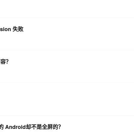
AI 应用
10分钟微调：让0.6B模型媲美235B模
多模态数据信
型
依托云原生高可用架构,实现Dify私有化部署
rsion 失败
用1%尺寸在特定领域达到大模型90%以上效果
一个 AI 助手
超强辅助，Bol
即刻拥有 DeepSeek-R1 满血版
在企业官网、通讯软件中为客户提供 AI 客服
多种方案随心选，轻松解锁专属 DeepSeek
兼容？
的 Android却不是全屏的？