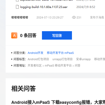
存储
天池大赛
Qwen3.7-Plus
云解析DNS
解决方案免费试用 新老
电子合同
最高领取价值200元试用
能看、能想、能动手的多模
安全
网络与CDN
AI 算法大赛
畅捷通
嘟嘟嘟嘟嘟嘟
2024-07-13 23:29:27
231
发布于海南
大数据开发治理平台 Data
AI 产品 免费试用
网络
安全
云开发大赛
Qwen3-VL-Plus
Tableau 订阅
1亿+ 大模型 tokens 和 
可观测
入门学习赛
中间件
AI空中课堂在线直播课
云防火墙
140+云产品 免费试用
0
条回答
写回答
上云与迁云
云原生的云上边界网络安全
产品新客免费试用，最长1
数据库
生态解决方案
大模型服务
企业出海
大模型ACA认证体验
大数据计算
助力企业全员 AI 认知与能
问答分类：
Android开发
移动开发平台 mPaaS
行业生态解决方案
千问AI平台-Token Plan
政企业务
媒体服务
问答标签：
Android打包项目
uniapp打包项目
安卓uniapp
移动开发平
开发者生态解决方案
问答地址：
开发者社区
>
mPaaS 移动开发平台
>
问答
企业服务与云通信
千问AI平台-模型体验
AI 开发和 AI 应用解决
在线体验全尺寸、多种模态
域名与网站
Happy 系列大模型
终端用户计算
相关问答
Serverless
Android接入mPaaS 下载easyconfig报错
开发工具