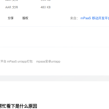
Deepseek-v4-pro
HappyHors
同享
万小智 AI 建站低至 15元/月
Qoder CN
AI 短剧/漫剧
云原生数据库 
快递物流查询
WordPress
成为服务伙
高校合作
点，立即开启云上创新
覆盖公网/内网、递归/权威、移动APP等全场景解析服务
送.CN域名，送备案服务码
基于千问大模型等，支持代码智能生成、研发智能问答
AI助力短剧
态智能体模型
旗舰 MoE 大模型，百万上下文与顶尖推理能力
图生视频，流
Ubuntu
服务生态伙伴
云工开物
企业应用
来自：
mPaaS 移动开发平
分享
版权
Works
Night Plan 支持 Qwen 3.8-Max
云原生大数据计算服务 MaxCompute
AI 办公
容器服务 Kub
NEW
GLM-5.2
Wan2.7-T
Red Hat
30+ 款产品免费体验
Data Agent 驱动的一站式 Data+AI 开发治理平台
夜间 5 折，Qwen/Meoo/TokenPlan 客户专享
面向分析的企业级SaaS模式云数据仓库
AI智能应用
提供一站式管
科研合作
视觉 Coding、空间感知、多模态思考等全面升级
1M上下文，专为长程任务能力而生
ERP
堂（旗舰版）
SUSE
智能客服
CRM
防护产品
2个月
自动承接线索
建站小程序
OA 办公系统
AI 应用构建
大模型原生
力提升
财税管理
模板建站
Qoder
大模型服务平台百炼-应用模版
HOT
NEW
台 mPaaS uniapp打包
mpaas安卓uniapp
面向真实软件
个人版上线、团队版降价；千问3.8-Max首发发尝鲜
丰富多元化的应用模版和解决方案
400电话
定制建站
万有无界
大模型服务平台百炼-智能体
方案
广告营销
模板小程序
的模型效果
灵活可视化地构建企业级 Agent
定制小程序
秒悟
人工智能平台 PAI
APP 开发
云端极速 AI 
新一代 AI 视频生成模型，深度适配广告营销等场景
AI Native 的算法工程平台，一站式完成建模、训练、推理服务部署
建站系统
，大家帮忙看下是什么原因