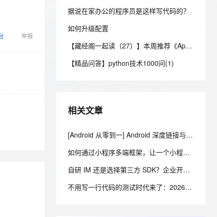
安全
我要投诉
e-1.1-I2V
Cosyvoice-V3-Flash
PolarDB
上云场景组合购
Milvus 弹性伸缩功能新增节
伴
据说在家办公的程序员是这样写代码的？
漫剧创作，剧本、分镜、视频高效生成
100%兼容MySQL、PostgreSQL，兼容Oracle，支持集中和分布式
覆盖90%+业务场景，专享组合折扣价
点支持范围
畅自然，细节丰富
高表现力语音合成大模型，语音克隆听感自然
VPN
如何升级配置
台
举报
ernetes 版 ACK
云聚AI 严选权益
AI 原生数据库服务发布
SSL 证书
2V
Fun-ASR
【藏经阁一起读（27）】本周推荐《Apache Flink案例集（2022版）》，你有哪些心得？
，一键激活高效办公新体验
理容器应用的 K8s 服务
精选AI产品，从模型到应用全链提效
Agent 数据网关
文戏情感细腻自然，动作戏激烈拳拳到肉，实现更强表演能力
支持中英文自由切换，具备更强的噪声鲁棒性
堡垒机
【精品问答】python技术1000问(1)
AI 用量加速计划
云原生数据库 PolarDB
防火墙
、识别商机，让客服更高效、服务更出色。
新老同享，达量后返
Agentic Database 发布
主机安全
应用
相关文章
千问办公
NEW
AI 应用及服务市场
的智能体编程平台
一站式AI生产力平台
[Android 从零到一] Android 深度链接与 App Links：从 URI Scheme 到可验证的应用跳转
AI 应用
伶鹊
如何通过小程序多端框架，让一个小程序同时运行在iOS、安卓、鸿蒙以及PC客户端，实现一次开发多端运行的效果
企业级人与Agent协作平台，接入和调度多个数字员工
智能客服平台，对话机器人、对话分析、智能外呼
大模型
自研 IM 还是选择第三方 SDK？企业开发者应该如何权衡？
大模型服务平台百炼 - 全妙
自然语言处理
应用创作平台
多模态内容创作工具，已接入 DeepSeek
不用写一行代码的测试时代来了：2026年AI测试智能体搭建全指南
数据标注
机器学习