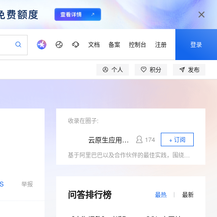
文档
备案
控制台
注册
登录
个人
积分
发布
验
作计划
器
AI 活动
专业服务
服务伙伴合作计划
开发者社区
加入我们
产品动态
服务平台百炼
阿里云 OPC 创新助力计划
一站式生成采购清单，支持单品或批量购买
io：打造专属 AI 语音助手
S产品伙伴计划（繁花）
峰会
CS
造的大模型服务与应用开发平台
一句话生成原生可编辑精美 PPT 文稿
AI 生产力先锋
Al MaaS 服务伙伴赋能合作
域名
博文
Careers
至高可申请百万元
Qwen3.8-Max 模型上线
开启高性价比 AI 编程新体验
弹性可伸缩的云计算服务
Qwen-Audio-3.0-Realtime 端到端实时语音角色扮演
输入一句话想法, 轻松生成专业的 PPT
先锋实践拓展 AI 生产力的边界
Token 补贴，五大权
计划
海大会
收录在圈子:
伙伴信用分合作计划
商标
问答
社会招聘
益加速 OPC 成功
eek-V4-Pro
SS
一键部署幻兽帕鲁游戏服务器
飞天发布时刻
HOT
Open Search 向量检索版支
划
备案
电子书
校园招聘
云原生应用研发平台EMAS
174
+ 订阅
pSeek-V4-Pro
视频创作，一键激活电商全链路生产力
稳定、安全、高性价比、高性能的云存储服务
一键购买专属联机服务器，轻松开启游戏
所见，即是所愿
持视频检索 Pipeline 功能
更多支持
基于阿里巴巴以及合作伙伴的最佳实践，围绕大前端、云原生领域的相关技术热点（小程序、Serverless、应用中间件、低代码、DevOps）展开行业探讨，与开发者一起探寻云原生时代应用研发的新范式。
划
公司注册
镜像站
视频生成
语音识别与合成
专属 QwenPaw
漫剧工坊：一站式动画创作平台
AI 实训营
HOT
应用身份服务 (IDaaS)
合作伙伴培训与认证
划
上云迁移
站生成，高效打造优质广告素材
全接入的云上超级电脑
从聊天伙伴进化为能主动干活的本地数字员工
快速生产连贯的高质量长漫剧
从基础到进阶，Agent 创客手把手教你
OpenClaw 管理能力上线
lScope
我要反馈
S
e-1.1-T2V
Qwen3-TTS-Flash
举报
查询合作伙伴
n Alibaba Cloud ISV 合作
代维服务
问答排行榜
建企业门户网站
10 分钟搭建微信、支付宝小程序
MaxCompute MaxFrame 提
最热
最新
畅细腻的高质量视频
离线语音合成大模型，多语言方言自适应，低延迟高稳定
创新加速
ope
登录合作伙伴管理后台
我要建议
站，无忧落地极速上线
以可视化方式快速构建移动和 PC 门户网站
国内短信简单易用，安全可靠，秒级触达，全球覆盖200+国家和地区。
高效部署网站，快速应用到小程序
供自动弹性内存功能