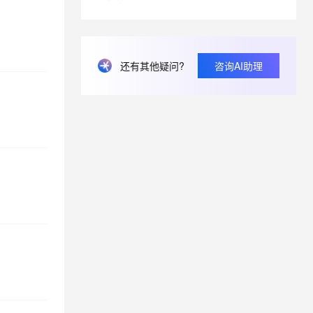
息提取
与 AI 智能体进行实时音视频通话
从文本、图片、视频中提取结构化的属性信息
构建支持视频理解的 AI 音视频实时通话应用
还有其他疑问?
咨询AI助理
t.diy 一步搞定创意建站
构建大模型应用的安全防护体系
通过自然语言交互简化开发流程,全栈开发支持
通过阿里云安全产品对 AI 应用进行安全防护