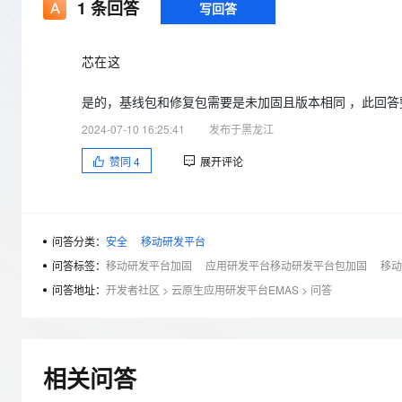
存储
天池大赛
1
条回答
写回答
Qwen3.7-Plus
云解析DNS
解决方案免费试用 新老
电子合同
最高领取价值200元试用
能看、能想、能动手的多模
安全
网络与CDN
AI 算法大赛
畅捷通
芯在这
大数据开发治理平台 Data
AI 产品 免费试用
网络
安全
云开发大赛
Qwen3-VL-Plus
Tableau 订阅
1亿+ 大模型 tokens 和 
是的，基线包和修复包需要是未加固且版本相同 ，此回答整
可观测
入门学习赛
中间件
AI空中课堂在线直播课
云防火墙
140+云产品 免费试用
2024-07-10 16:25:41
发布于黑龙江
上云与迁云
云原生的云上边界网络安全
产品新客免费试用，最长1
数据库
赞同
4
展开评论
生态解决方案
大模型服务
企业出海
大模型ACA认证体验
大数据计算
助力企业全员 AI 认知与能
行业生态解决方案
千问AI平台-Token Plan
政企业务
媒体服务
开发者生态解决方案
问答分类：
安全
移动研发平台
企业服务与云通信
问答标签：
移动研发平台加固
应用研发平台移动研发平台包加固
移动
千问AI平台-模型体验
AI 开发和 AI 应用解决
在线体验全尺寸、多种模态
问答地址：
开发者社区
>
云原生应用研发平台EMAS
>
问答
域名与网站
Happy 系列大模型
终端用户计算
Serverless
相关问答
开发工具