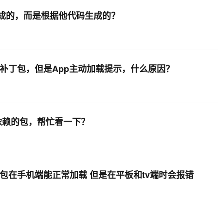
生成的，而是根据他代码生成的？
AI 应用
10分钟微调：让0.6B模型媲美235B模
多模态数据信
型
依托云原生高可用架构,实现Dify私有化部署
用1%尺寸在特定领域达到大模型90%以上效果
一个 AI 助手
超强辅助，Bol
即刻拥有 DeepSeek-R1 满血版
了补丁包，但是App主动加载提示，什么原因？
在企业官网、通讯软件中为客户提供 AI 客服
多种方案随心选，轻松解锁专属 DeepSeek
 依赖的包，帮忙看一下？
包在手机端能正常加载 但是在平板和tv端时会报错