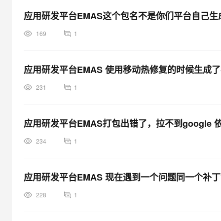
大模型解决方案
应用研发平台EMAS这个包名不是你们平台自己
迁移与运维管理
快速部署 Dify，高效搭建 
169
1
专有云
10 分钟在聊天系统中增加
应用研发平台EMAS 使用移动热修复的时候生成
231
1
应用研发平台EMAS打包出错了，拉不到google
234
1
应用研发平台EMAS 现在遇到一个问题同一个补丁
228
1