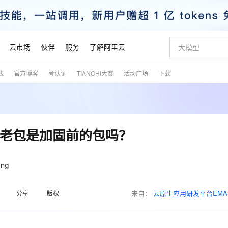
云市场
伙伴
服务
了解阿里云
践
官方博客
考认证
TIANCHI大赛
活动广场
下载
AI 特惠
数据与 API
成为产品伙伴
企业增值服务
最佳实践
价格计算器
AI 场景体
基础软件
产品伙伴合
阿里云认证
市场活动
配置报价
大模型
自助选配和估算价格
新方式
睿译宝，AI翻译排版一步到位
智启 AI 普惠权益
产品生态集成认证中心
企业支持计划
云上春晚
域名与网站
千问官方 MaaS 平台，为开发者和 Agent 而生，新用户赠送 1 亿 + tokens 额度
Qwen Aud
AI Coding
阿里云Maa
2026 阿里云
云服务器 E
为企业打
数据集
Windows
大模型认证
模型
NEW
NEW
交付可用成果
值低价云产品抢先购
上传文档即自动完成翻译和格式还原
至高享 1亿+免费 tokens，加速 Al 应用落地
提供智能易用的域名与建站服务
智能编程，一键
安全可靠、
产品生态伙伴
专家技术服务
云上奥运之旅
弹性计算合作
阿里云中企出
手机三要素
宝塔 Linux
全部认证
和老包是加固前的包吗？
价格优势
有专属领域专家
GLM-5.2：长任务时代开源旗舰模型
阿里云 OPC 创新助力计划
千问大模型
即刻拥有 DeepS
AI 电商营销
对象存储 O
大模型
产品生态伙伴工作台
企业增值服务台
云栖战略参考
云存储合作计
云栖大会
身份实名认证
CentOS
训练营
推动算力普惠，释放技术红利
最高返9万
多领域专家智能体,一键组建 AI 虚拟交付团队
快速构建应用程序和网站，即刻迈出上云第一步
至高百万元 Token 补贴，加速一人公司成长
多元化、高性能、安全可靠的大模型服务
真正可用的 1M 上下文,一次完成代码全链路开发
轻松解锁专属 Dee
从图文生成到
云上的中国
数据库合作计
活动全景
短信
Docker
图片和
站式影视创作平台
Hermes Agent，打造自进化智能体
Token Plan 模型订阅计划
数字证书管理服务（原SSL证书）
5 分钟轻松部署
AI 广告创作
无影云电脑
企业成长
NEW
信息公告
看见新力量
云网络合作计
OCR 文字识别
JAVA
证享300元代金券
可视化编排打通从文字构思到成片全链路闭环
全托管，含MySQL、PostgreSQL、SQL Server、MariaDB多引擎
自主进化，持久记忆，越用越聪明
Qwen3.8-Max 首发尝鲜，限时加量 10 倍，夜间低至2折
实现全站HTTPS，呈现可信的WEB访问
图文、视频一
随时随地安
魔搭 Mode
来自：
云原生应用研发平台EMA
Kimi-K3
HappyHors
分享
版权
NEW
loud
服务实践
官网公告
金融模力时刻
Salesforce O
版
发票查验
全能环境
Claude Code + GStack 打造工程团队
千问办公，限时限量积分加倍
Qoder
低代码高效构
AI 建站
短信服务
型
NEW
作计划
Kimi 最新旗舰模型，长程编程与推理利器
让文字生成流
计划
创新中心
魔搭 ModelSc
健康状态
理服务
让AI从“聊天伙伴”进化为能干活的“数字员工”
安装技能 GStack，拥有专属 AI 工程团队
你的AI工作搭子，覆盖日常办公高频场景
面向真实软件的智能体编程平台
0 代码专业建
客户案例
天气预报查询
操作系统
态合作计划