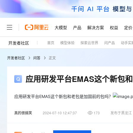
大模型
产品
解决方案
权益
定价
开发者社区
首页
模型体验
探索云世界
问产品
动手实
大模型
产品
解决方案
权益
定价
云市场
伙伴
服务
了解阿里云
精选产品
精选解决方案
普惠上云
产品定价
精选商城
成为销售伙伴
售前咨询
为什么选择阿里云
千问AI平台
开发者社区
问答
正文
了解云产品的定价详情
大模型服务平台百炼
千问办公，解锁你的工作
普惠上云 官方力荐
分销伙伴
在线服务
网站建设
什么是云计算
大
大模型服务与应用平台
企业级Agent产品，直接
云服务器38元/年起，超
咨询伙伴
多端小程序
技术领先
应用研发平台EMAS这个新包
云上成本管理
售后服务
轻量应用服务器
Agency Agents：拥
官方推荐返现计划
大模型
精选产品
精选解决方案
Salesforce 国际版订阅
稳定可靠
管理和优化成本
推荐新用户得奖励，单订单
销售伙伴合作计划
自助服务
友盟天域
安全合规
人工智能与机器学习
AI
应用研发平台EMAS这个新包和老包是加固前的包吗？
文本生成
云数据库 RDS
HappyHorse 打造一
云工开物
无影生态合作计划
在线服务
观测云
分析师报告
高校专属算力普惠，学生认
计算
互联网应用开发
Qwen3.8-Max
真的很搞笑
2024-07-10 12:47:37
173
发布于黑龙江
HOT
Salesforce On Alibaba C
工单服务
Tuya 物联网平台阿里云
研究报告与白皮书
人工智能平台 PAI
快速拥有专属 OpenClaw
大模
Consulting Partner 合
大数据
容器
智能体时代全能旗舰模型
免费试用
短信专区
一站式AI开发、训练和推
蓝凌 OA
AI 大模型销售与服务生
现代化应用