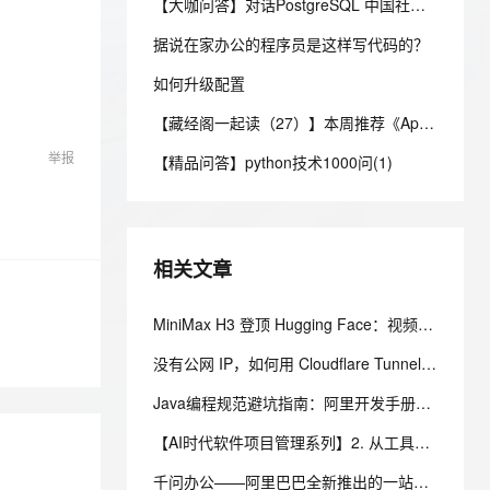
安全
【大咖问答】对话PostgreSQL 中国社区发起人之一，阿里云数据库高级专家 德哥
我要投诉
e-1.1-I2V
Cosyvoice-V3-Flash
PolarDB
上云场景组合购
Milvus 弹性伸缩功能新增节
伴
漫剧创作，剧本、分镜、视频高效生成
100%兼容MySQL、PostgreSQL，兼容Oracle，支持集中和分布式
覆盖90%+业务场景，专享组合折扣价
点支持范围
畅自然，细节丰富
高表现力语音合成大模型，语音克隆听感自然
据说在家办公的程序员是这样写代码的？
VPN
ernetes 版 ACK
如何升级配置
云聚AI 严选权益
AI 原生数据库服务发布
SSL 证书
2V
Fun-ASR
，一键激活高效办公新体验
理容器应用的 K8s 服务
精选AI产品，从模型到应用全链提效
Agent 数据网关
【藏经阁一起读（27）】本周推荐《Apache Flink案例集（2022版）》，你有哪些心得？
文戏情感细腻自然，动作戏激烈拳拳到肉，实现更强表演能力
支持中英文自由切换，具备更强的噪声鲁棒性
堡垒机
AI 用量加速计划
云原生数据库 PolarDB
举报
【精品问答】python技术1000问(1)
防火墙
、识别商机，让客服更高效、服务更出色。
新老同享，达量后返
Agentic Database 发布
主机安全
应用
千问办公
NEW
相关文章
AI 应用及服务市场
的智能体编程平台
一站式AI生产力平台
AI 应用
MiniMax H3 登顶 Hugging Face：视频大模型正在改写软件测试的验收标准
伶鹊
企业级人与Agent协作平台，接入和调度多个数字员工
智能客服平台，对话机器人、对话分析、智能外呼
大模型
没有公网 IP，如何用 Cloudflare Tunnel 安全发布家庭服务器服务
大模型服务平台百炼 - 全妙
自然语言处理
Java编程规范避坑指南：阿里开发手册15条强制规约实战解析
应用创作平台
多模态内容创作工具，已接入 DeepSeek
数据标注
【AI时代软件项目管理系列】2. 从工具到数字员工：AI 在项目团队中的角色演进
机器学习
千问办公——阿里巴巴全新推出的一站式 AI 办公平台，注册送2000积分