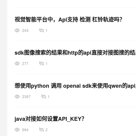
大模型解决方案
迁移与运维管理
快速部署 Dify，高效搭建 
视觉智能平台中，Api支持 检测 杠铃轨迹吗？
专有云
243
1
10 分钟在聊天系统中增加
sdk图像搜索的结果和http的api直接对接图搜
277
1
想使用python 调用 openai sdk来使用qwen的
2397
1
java对接如何设置API_KEY？
664
2