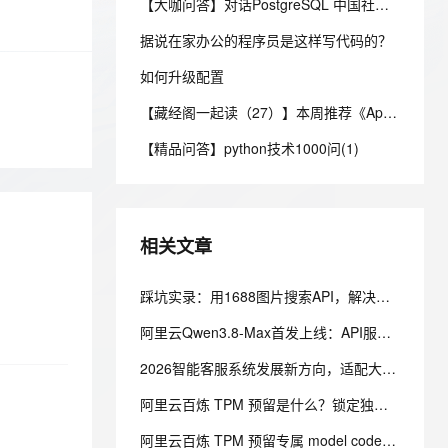
安全
【大咖问答】对话PostgreSQL 中国社区发起人之一，阿里云数据库高级专家 德哥
我要投诉
e-1.1-I2V
Cosyvoice-V3-Flash
PolarDB
上云场景组合购
Milvus 弹性伸缩功能新增节
伴
漫剧创作，剧本、分镜、视频高效生成
100%兼容MySQL、PostgreSQL，兼容Oracle，支持集中和分布式
覆盖90%+业务场景，专享组合折扣价
点支持范围
畅自然，细节丰富
高表现力语音合成大模型，语音克隆听感自然
据说在家办公的程序员是这样写代码的？
VPN
ernetes 版 ACK
如何升级配置
云聚AI 严选权益
AI 原生数据库服务发布
SSL 证书
2V
Fun-ASR
，一键激活高效办公新体验
理容器应用的 K8s 服务
精选AI产品，从模型到应用全链提效
Agent 数据网关
【藏经阁一起读（27）】本周推荐《Apache Flink案例集（2022版）》，你有哪些心得？
文戏情感细腻自然，动作戏激烈拳拳到肉，实现更强表演能力
支持中英文自由切换，具备更强的噪声鲁棒性
堡垒机
AI 用量加速计划
云原生数据库 PolarDB
【精品问答】python技术1000问(1)
防火墙
、识别商机，让客服更高效、服务更出色。
新老同享，达量后返
Agentic Database 发布
主机安全
应用
千问办公
NEW
相关文章
AI 应用及服务市场
的智能体编程平台
一站式AI生产力平台
AI 应用
踩坑实录：用1688图片搜索API，解决美客多货源溯源的真实项目经历
伶鹊
企业级人与Agent协作平台，接入和调度多个数字员工
智能客服平台，对话机器人、对话分析、智能外呼
大模型
阿里云Qwen3.8-Max首发上线：API服务与Token Plan同步开放全解析
大模型服务平台百炼 - 全妙
自然语言处理
2026智能客服系统发展新方向，适配大型企业的主流智能客服系统评测
应用创作平台
多模态内容创作工具，已接入 DeepSeek
数据标注
阿里云百炼 TPM 预留是什么？锁定独享模型吞吐，解决高峰期限流问题
机器学习
阿里云百炼 TPM 预留专属 model code 怎么使用？溢出策略怎么选？