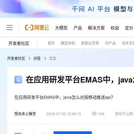
大模型
产品
解决方案
权益
定价
开发者社区
首页
模型体验
探索云世界
问产品
动手实
大模型
产品
解决方案
权益
定价
云市场
伙伴
服务
了解阿里云
精选产品
精选解决方案
普惠上云
产品定价
精选商城
成为销售伙伴
售前咨询
为什么选择阿里云
千问AI平台
开发者社区
问答
正文
了解云产品的定价详情
大模型服务平台百炼
千问办公，解锁你的工作
普惠上云 官方力荐
分销伙伴
在线服务
网站建设
什么是云计算
大
大模型服务与应用平台
企业级Agent产品，直接
云服务器38元/年起，超
咨询伙伴
多端小程序
技术领先
在应用研发平台EMAS中，jav
云上成本管理
售后服务
轻量应用服务器
Agency Agents：拥
官方推荐返现计划
大模型
精选产品
精选解决方案
Salesforce 国际版订阅
稳定可靠
管理和优化成本
推荐新用户得奖励，单订单
销售伙伴合作计划
自助服务
友盟天域
安全合规
人工智能与机器学习
AI
在应用研发平台EMAS中，java怎么对接移动推送api？
文本生成
云数据库 RDS
HappyHorse 打造一
云工开物
无影生态合作计划
在线服务
观测云
分析师报告
高校专属算力普惠，学生认
计算
互联网应用开发
Qwen3.8-Max
想去床上睡觉
2024-07-02 10:49:15
194
发布于山西
HOT
Salesforce On Alibaba C
工单服务
Tuya 物联网平台阿里云
研究报告与白皮书
人工智能平台 PAI
快速拥有专属 OpenClaw
大模
Consulting Partner 合
大数据
容器
智能体时代全能旗舰模型
免费试用
短信专区
一站式AI开发、训练和推
蓝凌 OA
AI 大模型销售与服务生
现代化应用