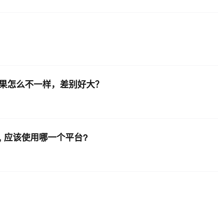
AI 应用
10分钟微调：让0.6B模型媲美235B模
多模态数据信
型
依托云原生高可用架构,实现Dify私有化部署
用1%尺寸在特定领域达到大模型90%以上效果
一个 AI 助手
超强辅助，Bol
即刻拥有 DeepSeek-R1 满血版
在企业官网、通讯软件中为客户提供 AI 客服
多种方案随心选，轻松解锁专属 DeepSeek
的结果怎么不一样，差别好大？
api, 应该使用哪一个平台?