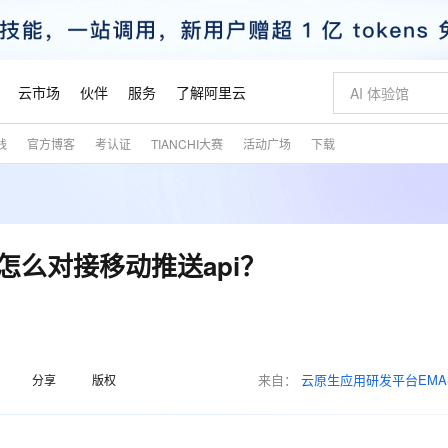
云市场
伙伴
服务
了解阿里云
践
官方博客
考认证
TIANCHI大赛
活动广场
下载
AI 特惠
数据与 API
成为产品伙伴
企业增值服务
最佳实践
价格计算器
AI 场景体
基础软件
产品伙伴合
阿里云认证
市场活动
配置报价
大模型
自助选配和估算价格
新方式
睿译宝，AI翻译排版一步到位
智启 AI 普惠权益
产品生态集成认证中心
企业支持计划
云上春晚
域名与网站
千问官方 MaaS 平台，为开发者和 Agent 而生，新用户赠送 1 亿 + tokens 额度
Qwen Aud
AI Coding
阿里云Maa
2026 阿里云
云服务器 E
为企业打
数据集
Windows
大模型认证
模型
NEW
NEW
交付可用成果
值低价云产品抢先购
上传文档即自动完成翻译和格式还原
至高享 1亿+免费 tokens，加速 Al 应用落地
提供智能易用的域名与建站服务
智能编程，一键
安全可靠、
产品生态伙伴
专家技术服务
云上奥运之旅
弹性计算合作
阿里云中企出
手机三要素
宝塔 Linux
全部认证
a怎么对接移动推送api？
价格优势
有专属领域专家
GLM-5.2：长任务时代开源旗舰模型
阿里云 OPC 创新助力计划
千问大模型
即刻拥有 DeepS
AI 电商营销
对象存储 O
大模型
产品生态伙伴工作台
企业增值服务台
云栖战略参考
云存储合作计
云栖大会
身份实名认证
CentOS
训练营
推动算力普惠，释放技术红利
最高返9万
多领域专家智能体,一键组建 AI 虚拟交付团队
快速构建应用程序和网站，即刻迈出上云第一步
至高百万元 Token 补贴，加速一人公司成长
多元化、高性能、安全可靠的大模型服务
真正可用的 1M 上下文,一次完成代码全链路开发
轻松解锁专属 Dee
从图文生成到
云上的中国
数据库合作计
活动全景
短信
Docker
图片和
站式影视创作平台
Hermes Agent，打造自进化智能体
Token Plan 模型订阅计划
数字证书管理服务（原SSL证书）
5 分钟轻松部署
AI 广告创作
无影云电脑
企业成长
NEW
信息公告
看见新力量
云网络合作计
OCR 文字识别
JAVA
证享300元代金券
可视化编排打通从文字构思到成片全链路闭环
全托管，含MySQL、PostgreSQL、SQL Server、MariaDB多引擎
自主进化，持久记忆，越用越聪明
Qwen3.8-Max 首发尝鲜，限时加量 10 倍，夜间低至2折
实现全站HTTPS，呈现可信的WEB访问
图文、视频一
随时随地安
魔搭 Mode
来自：
云原生应用研发平台EMA
Kimi-K3
HappyHors
分享
版权
NEW
loud
服务实践
官网公告
金融模力时刻
Salesforce O
版
发票查验
全能环境
Claude Code + GStack 打造工程团队
千问办公，限时限量积分加倍
Qoder
低代码高效构
AI 建站
短信服务
型
NEW
作计划
Kimi 最新旗舰模型，长程编程与推理利器
让文字生成流
计划
创新中心
魔搭 ModelSc
健康状态
理服务
让AI从“聊天伙伴”进化为能干活的“数字员工”
安装技能 GStack，拥有专属 AI 工程团队
你的AI工作搭子，覆盖日常办公高频场景
面向真实软件的智能体编程平台
0 代码专业建
客户案例
天气预报查询
操作系统
态合作计划