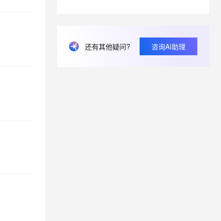
息提取
与 AI 智能体进行实时音视频通话
从文本、图片、视频中提取结构化的属性信息
构建支持视频理解的 AI 音视频实时通话应用
还有其他疑问?
咨询AI助理
t.diy 一步搞定创意建站
构建大模型应用的安全防护体系
通过自然语言交互简化开发流程,全栈开发支持
通过阿里云安全产品对 AI 应用进行安全防护