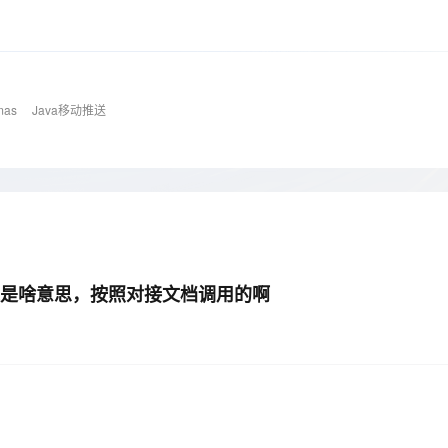
Deepseek-v4-pro
HappyHors
同享
万小智 AI 建站低至 15元/月
Qoder CN
AI 短剧/漫剧
云原生数据库 
快递物流查询
WordPress
成为服务伙
高校合作
点，立即开启云上创新
覆盖公网/内网、递归/权威、移动APP等全场景解析服务
送.CN域名，送备案服务码
基于千问大模型等，支持代码智能生成、研发智能问答
AI助力短剧
态智能体模型
旗舰 MoE 大模型，百万上下文与顶尖推理能力
图生视频，流
Ubuntu
服务生态伙伴
云工开物
企业应用
Works
Night Plan 支持 Qwen 3.8-Max
云原生大数据计算服务 MaxCompute
AI 办公
容器服务 Kub
NEW
GLM-5.2
Wan2.7-T
Red Hat
30+ 款产品免费体验
Data Agent 驱动的一站式 Data+AI 开发治理平台
夜间 5 折，Qwen/Meoo/TokenPlan 客户专享
面向分析的企业级SaaS模式云数据仓库
AI智能应用
提供一站式管
科研合作
mas
Java移动推送
视觉 Coding、空间感知、多模态思考等全面升级
1M上下文，专为长程任务能力而生
ERP
堂（旗舰版）
SUSE
智能客服
CRM
防护产品
2个月
自动承接线索
建站小程序
OA 办公系统
AI 应用构建
大模型原生
力提升
财税管理
模板建站
Qoder
大模型服务平台百炼-应用模版
HOT
NEW
面向真实软件
个人版上线、团队版降价；千问3.8-Max首发发尝鲜
丰富多元化的应用模版和解决方案
400电话
定制建站
0， 这是啥意思，按照对接文档调用的啊
万有无界
大模型服务平台百炼-智能体
方案
广告营销
模板小程序
的模型效果
灵活可视化地构建企业级 Agent
定制小程序
秒悟
人工智能平台 PAI
APP 开发
云端极速 AI 
新一代 AI 视频生成模型，深度适配广告营销等场景
AI Native 的算法工程平台，一站式完成建模、训练、推理服务部署
建站系统