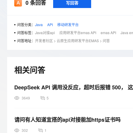
存储
天池大赛
0
条回答
写回答
Qwen3.7-Plus
云解析DNS
解决方案免费试用 新老
电子合同
最高领取价值200元试用
能看、能想、能动手的多模
安全
网络与CDN
AI 算法大赛
畅捷通
大数据开发治理平台 Data
AI 产品 免费试用
网络
安全
云开发大赛
问答分类：
Java
API
移动研发平台
Qwen3-VL-Plus
Tableau 订阅
1亿+ 大模型 tokens 和 
问答标签：
Java对接api
应用研发平台emas API
emas API
Java e
可观测
入门学习赛
中间件
AI空中课堂在线直播课
问答地址：
开发者社区
>
云原生应用研发平台EMAS
云防火墙
140+云产品 免费试用
>
问答
上云与迁云
云原生的云上边界网络安全
产品新客免费试用，最长1
数据库
生态解决方案
大模型服务
企业出海
大模型ACA认证体验
大数据计算
助力企业全员 AI 认知与能
行业生态解决方案
相关问答
千问AI平台-Token Plan
政企业务
媒体服务
开发者生态解决方案
企业服务与云通信
DeepSeek API 调用没反应，超时后报错 50
千问AI平台-模型体验
AI 开发和 AI 应用解决
在线体验全尺寸、多种模态
域名与网站
3649
5
Happy 系列大模型
终端用户计算
请问有人知道宜搭的api对接能加https证书吗
Serverless
302
1
开发工具