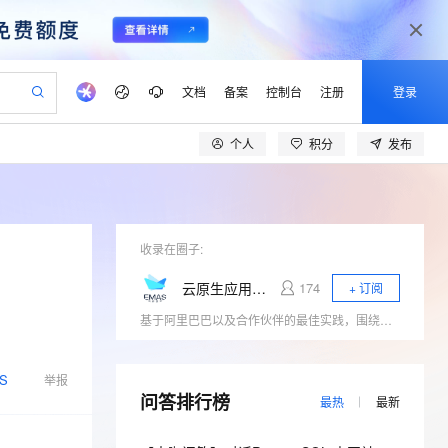
文档
备案
控制台
注册
登录
个人
积分
发布
验
作计划
器
AI 活动
专业服务
服务伙伴合作计划
开发者社区
加入我们
产品动态
服务平台百炼
阿里云 OPC 创新助力计划
一站式生成采购清单，支持单品或批量购买
io：打造专属 AI 语音助手
S产品伙伴计划（繁花）
峰会
CS
造的大模型服务与应用开发平台
一句话生成原生可编辑精美 PPT 文稿
AI 生产力先锋
Al MaaS 服务伙伴赋能合作
域名
博文
Careers
至高可申请百万元
Qwen3.8-Max 模型上线
开启高性价比 AI 编程新体验
弹性可伸缩的云计算服务
Qwen-Audio-3.0-Realtime 端到端实时语音角色扮演
输入一句话想法, 轻松生成专业的 PPT
先锋实践拓展 AI 生产力的边界
Token 补贴，五大权
计划
海大会
收录在圈子:
伙伴信用分合作计划
商标
问答
社会招聘
益加速 OPC 成功
eek-V4-Pro
SS
一键部署幻兽帕鲁游戏服务器
飞天发布时刻
HOT
Open Search 向量检索版支
划
备案
电子书
校园招聘
云原生应用研发平台EMAS
174
+ 订阅
pSeek-V4-Pro
视频创作，一键激活电商全链路生产力
稳定、安全、高性价比、高性能的云存储服务
一键购买专属联机服务器，轻松开启游戏
所见，即是所愿
持视频检索 Pipeline 功能
更多支持
基于阿里巴巴以及合作伙伴的最佳实践，围绕大前端、云原生领域的相关技术热点（小程序、Serverless、应用中间件、低代码、DevOps）展开行业探讨，与开发者一起探寻云原生时代应用研发的新范式。
划
公司注册
镜像站
视频生成
语音识别与合成
专属 QwenPaw
漫剧工坊：一站式动画创作平台
AI 实训营
HOT
应用身份服务 (IDaaS)
合作伙伴培训与认证
划
上云迁移
站生成，高效打造优质广告素材
全接入的云上超级电脑
从聊天伙伴进化为能主动干活的本地数字员工
快速生产连贯的高质量长漫剧
从基础到进阶，Agent 创客手把手教你
OpenClaw 管理能力上线
lScope
我要反馈
S
e-1.1-T2V
Qwen3-TTS-Flash
举报
查询合作伙伴
n Alibaba Cloud ISV 合作
代维服务
问答排行榜
建企业门户网站
10 分钟搭建微信、支付宝小程序
MaxCompute MaxFrame 提
最热
最新
畅细腻的高质量视频
离线语音合成大模型，多语言方言自适应，低延迟高稳定
创新加速
ope
登录合作伙伴管理后台
我要建议
站，无忧落地极速上线
以可视化方式快速构建移动和 PC 门户网站
国内短信简单易用，安全可靠，秒级触达，全球覆盖200+国家和地区。
高效部署网站，快速应用到小程序
供自动弹性内存功能