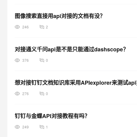
图像搜索直接用api对接的文档有没？
246
2
对接通义千问api是不是只能通过dashscope？
376
0
想对接钉钉文档知识库采用APIexplorer来测试a
276
0
钉钉与金蝶API对接教程有吗？
249
1