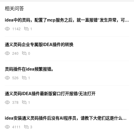
相关问答
idea中的灵码，配置了mcp服务之后，就一直报错“发生异常，可以输入更多信息再让我来回答或重试。”
1142
1
通义灵码企业专属版IDEA插件的转换
240
0
灵码插件在idea频繁报错。
526
1
通义灵码IDEA插件最新版窗口打开报错/无法打开
378
1
idea安装通义灵码插件后没有AI程序员，请教下大佬们这是什么原因？如何可以解决？
4111
3