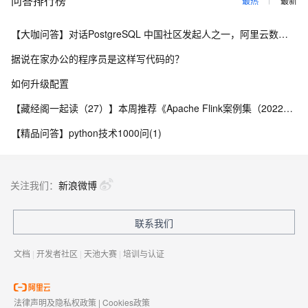
问答排行榜
最热
最新
【大咖问答】对话PostgreSQL 中国社区发起人之一，阿里云数据库高级专家 德哥
据说在家办公的程序员是这样写代码的？
如何升级配置
【藏经阁一起读（27）】本周推荐《Apache Flink案例集（2022版）》，你有哪些心得？
【精品问答】python技术1000问(1)
关注我们：
新浪微博
联系我们
文档
|
开发者社区
|
天池大赛
|
培训与认证
法律声明及隐私权政策
|
Cookies政策