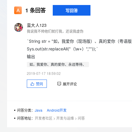
存储
天池大赛
Qwen3.7-Plus
云解析DNS
解决方案免费试用 新老
电子合同
1
条回答
写回答
最高领取价值200元试用
能看、能想、能动手的多模
安全
网络与CDN
AI 算法大赛
畅捷通
大数据开发治理平台 Data
AI 产品 免费试用
网络
安全
云开发大赛
蛮大人123
Qwen3-VL-Plus
Tableau 订阅
1亿+ 大模型 tokens 和 
我说我不帅他们就打我，还说我虚伪
可观测
入门学习赛
中间件
AI空中课堂在线直播课
云防火墙
140+云产品 免费试用
`String str = "如，我爱你（现场版）、真的爱你（粤语
上云与迁云
云原生的云上边界网络安全
产品新客免费试用，最长1
数据库
Sys.out(str.replaceAll("（\w+）",""));`
生态解决方案
大模型服务
输出
企业出海
大模型ACA认证体验
大数据计算
如，我爱你、真的爱你、永远等待、
助力企业全员 AI 认知与能
行业生态解决方案
千问AI平台-Token Plan
政企业务
媒体服务
2019-07-17 18:59:02
开发者生态解决方案
赞同
展开评论
企业服务与云通信
千问AI平台-模型体验
AI 开发和 AI 应用解决
在线体验全尺寸、多种模态
域名与网站
Happy 系列大模型
终端用户计算
问答分类：
Java
Android开发
问答地址：
开发者社区
>
开发与运维
>
问答
Serverless
开发工具