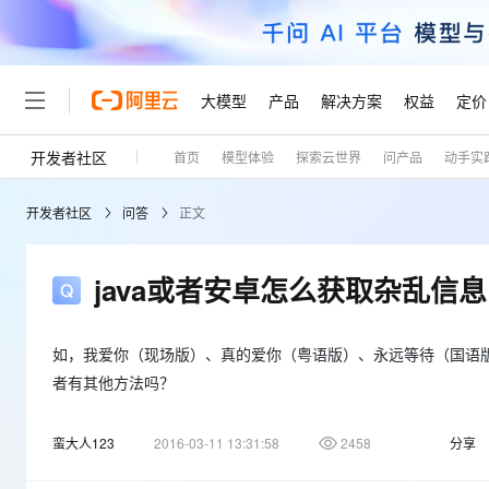
大模型
产品
解决方案
权益
定价
开发者社区
首页
模型体验
探索云世界
问产品
动手实
大模型
产品
解决方案
权益
定价
云市场
伙伴
服务
了解阿里云
精选产品
精选解决方案
普惠上云
产品定价
精选商城
成为销售伙伴
售前咨询
为什么选择阿里云
千问AI平台
开发者社区
问答
正文
了解云产品的定价详情
大模型服务平台百炼
千问办公，解锁你的工作
普惠上云 官方力荐
分销伙伴
在线服务
网站建设
什么是云计算
大
大模型服务与应用平台
企业级Agent产品，直接
云服务器38元/年起，超
咨询伙伴
多端小程序
技术领先
java或者安卓怎么获取杂乱信
云上成本管理
售后服务
轻量应用服务器
Agency Agents：拥
官方推荐返现计划
大模型
精选产品
精选解决方案
Salesforce 国际版订阅
稳定可靠
管理和优化成本
推荐新用户得奖励，单订单
销售伙伴合作计划
自助服务
友盟天域
安全合规
人工智能与机器学习
AI
如，我爱你（现场版）、真的爱你（粤语版）、永远等待（国语版
文本生成
云数据库 RDS
HappyHorse 打造一
云工开物
无影生态合作计划
在线服务
者有其他方法吗？
观测云
分析师报告
高校专属算力普惠，学生认
计算
互联网应用开发
Qwen3.8-Max
HOT
Salesforce On Alibaba C
工单服务
Tuya 物联网平台阿里云
研究报告与白皮书
人工智能平台 PAI
快速拥有专属 OpenClaw
大模
Consulting Partner 合
大数据
蛮大人123
容器
2016-03-11 13:31:58
2458
分享
智能体时代全能旗舰模型
免费试用
短信专区
一站式AI开发、训练和推
蓝凌 OA
AI 大模型销售与服务生
现代化应用