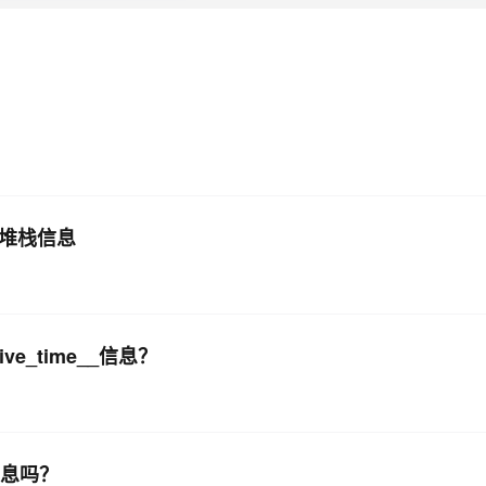
AI 应用
10分钟微调：让0.6B模型媲美235B模
多模态数据信
型
依托云原生高可用架构,实现Dify私有化部署
用1%尺寸在特定领域达到大模型90%以上效果
一个 AI 助手
超强辅助，Bol
即刻拥有 DeepSeek-R1 满血版
在企业官网、通讯软件中为客户提供 AI 客服
多种方案随心选，轻松解锁专属 DeepSeek
应用堆栈信息
ive_time__信息？
信息吗？