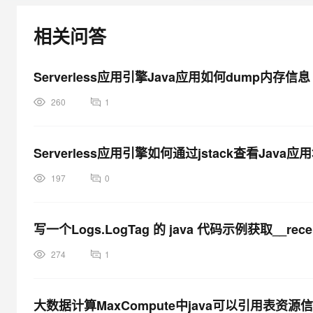
大模型解决方案
迁移与运维管理
相关问答
快速部署 Dify，高效搭建 
专有云
Serverless应用引擎Java应用如何dump内存信息
10 分钟在聊天系统中增加
260
1
Serverless应用引擎如何通过jstack查看Java
197
0
写一个Logs.LogTag 的 java 代码示例获取__rece
274
1
大数据计算MaxCompute中java可以引用表资源