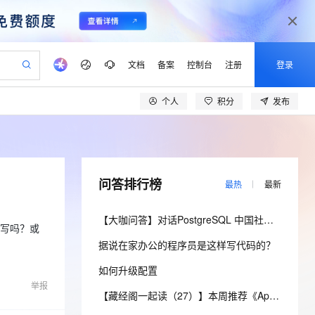
文档
备案
控制台
注册
登录
个人
积分
发布
验
作计划
器
AI 活动
专业服务
服务伙伴合作计划
开发者社区
加入我们
产品动态
服务平台百炼
阿里云 OPC 创新助力计划
一站式生成采购清单，支持单品或批量购买
io：打造专属 AI 语音助手
S产品伙伴计划（繁花）
峰会
CS
造的大模型服务与应用开发平台
一句话生成原生可编辑精美 PPT 文稿
AI 生产力先锋
Al MaaS 服务伙伴赋能合作
域名
博文
Careers
至高可申请百万元
Qwen3.8-Max 模型上线
开启高性价比 AI 编程新体验
弹性可伸缩的云计算服务
Qwen-Audio-3.0-Realtime 端到端实时语音角色扮演
输入一句话想法, 轻松生成专业的 PPT
先锋实践拓展 AI 生产力的边界
Token 补贴，五大权
计划
海大会
伙伴信用分合作计划
商标
问答
社会招聘
问答排行榜
最热
最新
益加速 OPC 成功
eek-V4-Pro
SS
一键部署幻兽帕鲁游戏服务器
飞天发布时刻
HOT
Open Search 向量检索版支
划
备案
电子书
校园招聘
pSeek-V4-Pro
视频创作，一键激活电商全链路生产力
稳定、安全、高性价比、高性能的云存储服务
一键购买专属联机服务器，轻松开启游戏
所见，即是所愿
持视频检索 Pipeline 功能
更多支持
【大咖问答】对话PostgreSQL 中国社区发起人之一，阿里云数据库高级专家 德哥
划
公司注册
镜像站
么写吗？或
视频生成
语音识别与合成
专属 QwenPaw
漫剧工坊：一站式动画创作平台
AI 实训营
HOT
应用身份服务 (IDaaS)
据说在家办公的程序员是这样写代码的？
合作伙伴培训与认证
划
上云迁移
站生成，高效打造优质广告素材
全接入的云上超级电脑
从聊天伙伴进化为能主动干活的本地数字员工
快速生产连贯的高质量长漫剧
从基础到进阶，Agent 创客手把手教你
OpenClaw 管理能力上线
lScope
我要反馈
e-1.1-T2V
Qwen3-TTS-Flash
如何升级配置
查询合作伙伴
n Alibaba Cloud ISV 合作
代维服务
建企业门户网站
10 分钟搭建微信、支付宝小程序
MaxCompute MaxFrame 提
举报
畅细腻的高质量视频
离线语音合成大模型，多语言方言自适应，低延迟高稳定
创新加速
ope
登录合作伙伴管理后台
【藏经阁一起读（27）】本周推荐《Apache Flink案例集（2022版）》，你有哪些心得？
我要建议
站，无忧落地极速上线
以可视化方式快速构建移动和 PC 门户网站
国内短信简单易用，安全可靠，秒级触达，全球覆盖200+国家和地区。
高效部署网站，快速应用到小程序
供自动弹性内存功能