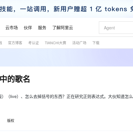
云市场
伙伴
服务
了解阿里云
践
官方博客
考认证
TIANCHI大赛
活动广场
下载
AI 特惠
数据与 API
成为产品伙伴
企业增值服务
最佳实践
价格计算器
AI 场景体
基础软件
产品伙伴合
阿里云认证
市场活动
配置报价
大模型
自助选配和估算价格
新方式
睿译宝，AI翻译排版一步到位
智启 AI 普惠权益
产品生态集成认证中心
企业支持计划
云上春晚
域名与网站
千问官方 MaaS 平台，为开发者和 Agent 而生，新用户赠送 1 亿 + tokens 额度
Qwen Aud
AI Coding
阿里云Maa
2026 阿里云
云服务器 E
为企业打
数据集
Windows
大模型认证
模型
NEW
NEW
交付可用成果
值低价云产品抢先购
上传文档即自动完成翻译和格式还原
至高享 1亿+免费 tokens，加速 Al 应用落地
提供智能易用的域名与建站服务
智能编程，一键
安全可靠、
产品生态伙伴
专家技术服务
云上奥运之旅
弹性计算合作
阿里云中企出
手机三要素
宝塔 Linux
全部认证
息中的歌名
价格优势
有专属领域专家
GLM-5.2：长任务时代开源旗舰模型
阿里云 OPC 创新助力计划
千问大模型
即刻拥有 DeepS
AI 电商营销
对象存储 O
大模型
产品生态伙伴工作台
企业增值服务台
云栖战略参考
云存储合作计
云栖大会
身份实名认证
CentOS
训练营
推动算力普惠，释放技术红利
最高返9万
多领域专家智能体,一键组建 AI 虚拟交付团队
快速构建应用程序和网站，即刻迈出上云第一步
至高百万元 Token 补贴，加速一人公司成长
多元化、高性能、安全可靠的大模型服务
真正可用的 1M 上下文,一次完成代码全链路开发
轻松解锁专属 Dee
从图文生成到
云上的中国
数据库合作计
活动全景
短信
Docker
）（live）、怎么去掉括号的东西？正在研究正则表达式。大伙知道怎
图片和
站式影视创作平台
Hermes Agent，打造自进化智能体
Token Plan 模型订阅计划
数字证书管理服务（原SSL证书）
5 分钟轻松部署
AI 广告创作
无影云电脑
企业成长
NEW
信息公告
看见新力量
云网络合作计
OCR 文字识别
JAVA
证享300元代金券
可视化编排打通从文字构思到成片全链路闭环
全托管，含MySQL、PostgreSQL、SQL Server、MariaDB多引擎
自主进化，持久记忆，越用越聪明
Qwen3.8-Max 首发尝鲜，限时加量 10 倍，夜间低至2折
实现全站HTTPS，呈现可信的WEB访问
图文、视频一
随时随地安
魔搭 Mode
Kimi-K3
HappyHors
NEW
loud
服务实践
官网公告
金融模力时刻
Salesforce O
版
发票查验
全能环境
Claude Code + GStack 打造工程团队
千问办公，限时限量积分加倍
Qoder
低代码高效构
AI 建站
短信服务
型
NEW
作计划
版权
Kimi 最新旗舰模型，长程编程与推理利器
让文字生成流
计划
创新中心
魔搭 ModelSc
健康状态
理服务
让AI从“聊天伙伴”进化为能干活的“数字员工”
安装技能 GStack，拥有专属 AI 工程团队
你的AI工作搭子，覆盖日常办公高频场景
面向真实软件的智能体编程平台
0 代码专业建
客户案例
天气预报查询
操作系统
态合作计划