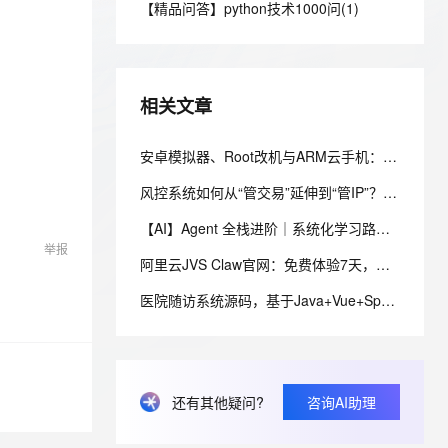
安全
【精品问答】python技术1000问(1)
我要投诉
e-1.1-I2V
Cosyvoice-V3-Flash
PolarDB
上云场景组合购
Milvus 弹性伸缩功能新增节
伴
漫剧创作，剧本、分镜、视频高效生成
100%兼容MySQL、PostgreSQL，兼容Oracle，支持集中和分布式
覆盖90%+业务场景，专享组合折扣价
点支持范围
畅自然，细节丰富
高表现力语音合成大模型，语音克隆听感自然
VPN
ernetes 版 ACK
云聚AI 严选权益
AI 原生数据库服务发布
SSL 证书
2V
Fun-ASR
，一键激活高效办公新体验
理容器应用的 K8s 服务
精选AI产品，从模型到应用全链提效
Agent 数据网关
相关文章
文戏情感细腻自然，动作戏激烈拳拳到肉，实现更强表演能力
支持中英文自由切换，具备更强的噪声鲁棒性
堡垒机
AI 用量加速计划
云原生数据库 PolarDB
防火墙
安卓模拟器、Root改机与ARM云手机：三条移动端多账号环境管理路径的工程实测手记
、识别商机，让客服更高效、服务更出色。
新老同享，达量后返
Agentic Database 发布
主机安全
应用
风控系统如何从“管交易”延伸到“管IP”？IP风险画像落地指南
【AI】Agent 全栈进阶｜系统化学习路线专题
千问办公
NEW
AI 应用及服务市场
举报
的智能体编程平台
一站式AI生产力平台
阿里云JVS Claw官网：免费体验7天，不用下载就能用！阿里版OpenClaw龙虾AI助手
AI 应用
伶鹊
医院随访系统源码，基于Java+Vue+SpringBoot技术架构的智能化管理平台
企业级人与Agent协作平台，接入和调度多个数字员工
智能客服平台，对话机器人、对话分析、智能外呼
大模型
大模型服务平台百炼 - 全妙
自然语言处理
应用创作平台
多模态内容创作工具，已接入 DeepSeek
数据标注
还有其他疑问?
咨询AI助理
机器学习